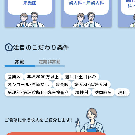
病理
産業医
婦人科・産婦人科
科
注目のこだわり条件
常 勤
定期非常勤
産業医
年収2000万以上
週4日・土日休み
オンコール・当直なし
院長職
婦人科・産婦人科
病理科・病理診断科・臨床検査科
精神科
訪問診療
眼科
ご希望に合う求人をご紹介します！