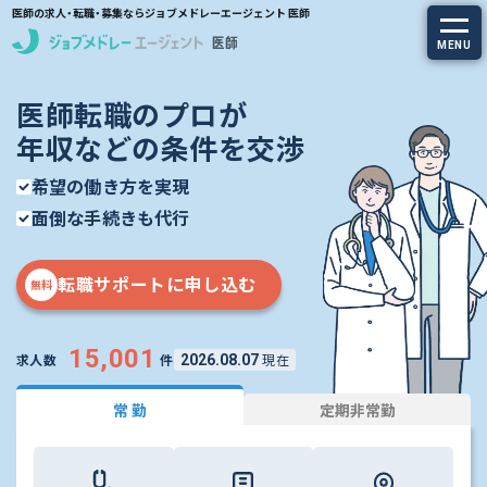
医師の求人・転職・募集ならジョブメドレーエージェント 医師
MENU
医師転職のプロが
求人を探す
年収などの条件を交渉
常勤の求人
希望の働き方を実現
面倒な手続きも代行
定期非常勤の求人
特集から探す
転職サポートに申し込む
無料
エージェントサービス
15,001
求人数
件
現在
2026.08.07
エージェントサービスTOP
常 勤
定期非常勤
サービスの流れ