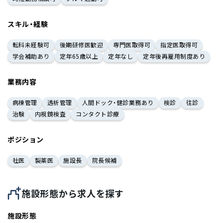
スキル・経験
転科未経験可
後期研修医歓迎
専門医取得可
指定医取得可
学会補助あり
定年65歳以上
定年なし
定年後再雇用制度あり
業務内容
病棟管理
透析管理
人間ドック・健診業務あり
検診
往診
治験
内視鏡検査
コンタクト診療
ポジション
社医
製薬医
施設長
院長候補
施設形態から求人を探す
施設形態