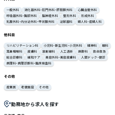
一般外科
消化器外科・肛門外科・肝胆膵外科
心臓血管外科
呼吸器外科・胸部外科
脳神経外科
整形外科
形成外科
乳腺外科・内分泌外科・甲状腺外科
泌尿器科
婦人科・産婦人科
他科目
リハビリテーション科
小児科・新生児科・小児外科
精神科
眼科
耳鼻咽喉科
皮膚科
放射線科
人工透析
麻酔科
救命救急
総合診療科
緩和ケア
美容外科・美容皮膚科
人間ドック・健診
病理科・病理診断科・臨床検査科
その他
産業医
老健施設
その他
勤務地から求人を探す