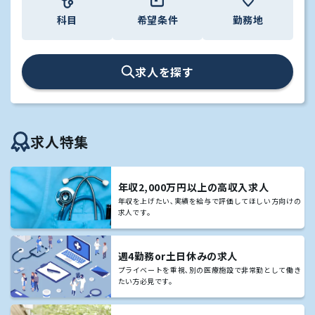
キャリアアドバイザー紹介
科目
希望条件
勤務地
医師の求人・転職Q&A
求人を探す
知りたい・聞きたい
転職成功事例
求人特集
医師の転職マニュアル
年収2,000万円以上の高収入求人
年収を上げたい､実績を給与で評価してほしい方向けの
データで見る医師の平均年収
求人です｡
医師に役立つ取材記事
週4勤務or土日休みの求人
プライベートを重視､別の医療施設で非常勤として働き
大学医局紹介
たい方必見です｡