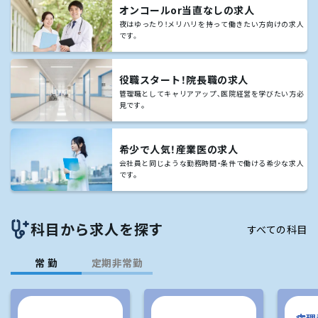
オンコールor当直なしの求人
夜はゆったり！メリハリを持って働きたい方向けの求人
です。
役職スタート！院長職の求人
管理職としてキャリアアップ､医院経営を学びたい方必
見です｡
希少で人気！産業医の求人
会社員と同じような勤務時間・条件で働ける希少な求人
です｡
科目から求人を探す
すべての科目
常 勤
定期非常勤