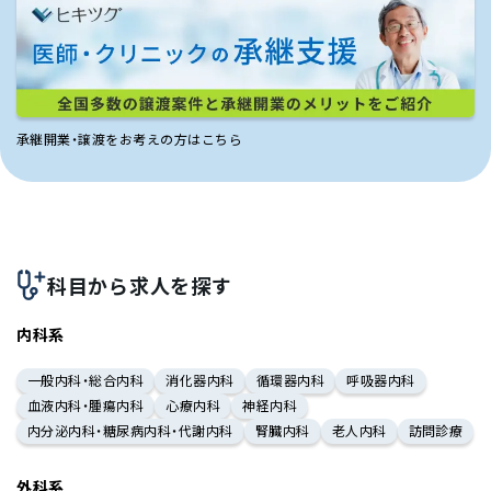
承継開業・譲渡をお考えの方はこちら
科目から求人を探す
内科系
一般内科・総合内科
消化器内科
循環器内科
呼吸器内科
血液内科・腫瘍内科
心療内科
神経内科
内分泌内科・糖尿病内科・代謝内科
腎臓内科
老人内科
訪問診療
外科系