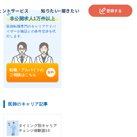
ェントサービス
知りたい・聞きたい
登録する
非公開求人1万件以上
医師転職専門のキャリアアドバ
イザーが
施設との条件交渉を代
行します。
転職・アルバイトの
ご相談はこちら
医師のキャリア記事
タイミング別キャリア
チェンジ体験談10