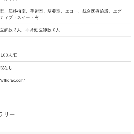
室、胚移植室、手術室、培養室、エコー、統合医療施設、エグ
ティブ・スイート有
医師数 3人、非常勤医師数 0人
人
～100人/日
院なし
//ivfhorac.com/
ラリー