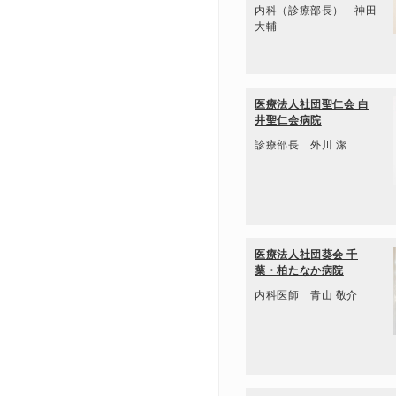
内科（診療部長） 神田
大輔
医療法人社団聖仁会 白
井聖仁会病院
診療部長 外川 潔
医療法人社団葵会 千
葉・柏たなか病院
内科医師 青山 敬介