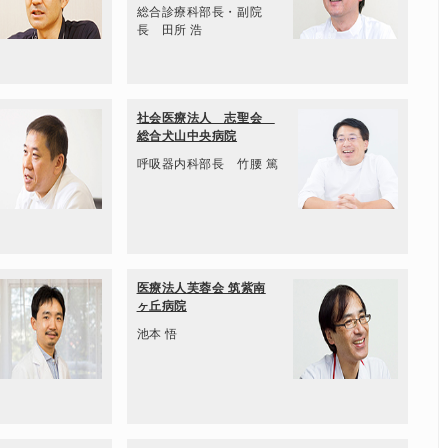
総合診療科部長・副院
長 田所 浩
社会医療法人 志聖会
総合犬山中央病院
呼吸器内科部長 竹腰 篤
医療法人芙蓉会 筑紫南
ヶ丘病院
池本 悟