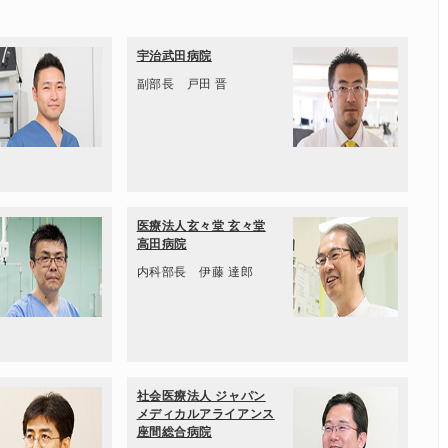
宇治武田病院
副部長 戸田 晋
医療法人玄々堂 玄々堂
高田病院
内科部長 伊藤 達郎
社会医療法人 ジャパン
メディカルアライアンス
座間総合病院