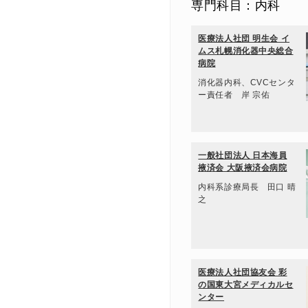
専門科目：内科
医療法人社団 明生会 イ
ムス札幌消化器中央総合
病院
消化器内科、CVCセンタ
ー責任者 岸 宗佑
一般社団法人 日本海員
掖済会 大阪掖済会病院
内科系診療局長 田口 晴
之
医療法人社団協友会 彩
の国東大宮メディカルセ
ンター