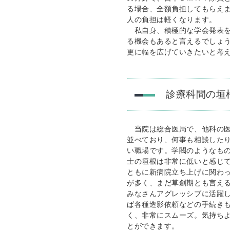
る場合、全額負担してもらえ
人の負担は軽くなります。
私自身、積極的な学会発表を
る機会もあると言えるでしょ
更に幅を広げていきたいと考
診療科間の垣
当院は総合医局で、他科の医
並べており、何事も相談した
い職場です。学閥のようなも
士の垣根は非常に低いと感じ
ともに新病院立ち上げに関わ
が多く、まだ草創期とも言え
みなさんアグレッシブに活躍
ば各種造影依頼などの手続き
く、非常にスムーズ。気持ち
とができます。