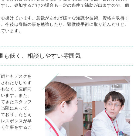
ますし、参加するだけの場合も一定の条件で補助が出ますので、個
心掛けています。意欲があれば様々な知識や技術、資格を取得す
う。今後は脊髄の事を勉強したり、顕微鏡手術に取り組んだりと、
えています。
根も低く、相談しやすい雰囲気
師ともデスクを
りされたりしやす
のもなく、医師同
ています。また、
ってきたスタッフ
る当院にあって、
しており、たとえ
もレスポンスが早
よく仕事をするこ