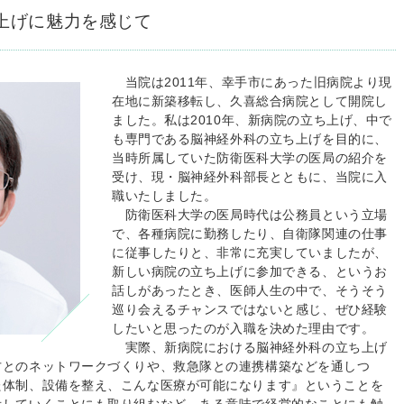
上げに魅力を感じて
当院は2011年、幸手市にあった旧病院より現
在地に新築移転し、久喜総合病院として開院し
ました。私は2010年、新病院の立ち上げ、中で
も専門である脳神経外科の立ち上げを目的に、
当時所属していた防衛医科大学の医局の紹介を
受け、現・脳神経外科部長とともに、当院に入
職いたしました。
防衛医科大学の医局時代は公務員という立場
で、各種病院に勤務したり、自衛隊関連の仕事
に従事したりと、非常に充実していましたが、
新しい病院の立ち上げに参加できる、というお
話しがあったとき、医師人生の中で、そうそう
巡り会えるチャンスではないと感じ、ぜひ経験
したいと思ったのが入職を決めた理由です。
実際、新病院における脳神経外科の立ち上げ
方とのネットワークづくりや、救急隊との連携構築などを通しつ
た体制、設備を整え、こんな医療が可能になります』ということを