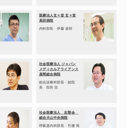
医療法人玄々堂 玄々堂
高田病院
内科部長 伊藤 達郎
社会医療法人 ジャパン
メディカルアライアンス
座間総合病院
総合診療科部長・副院
長 田所 浩
社会医療法人 志聖会
総合犬山中央病院
呼吸器内科部長 竹腰 篤