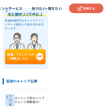
ェントサービス
知りたい・聞きたい
登録する
非公開求人1万件以上
医師転職専門のキャリアアドバ
イザーが
施設との条件交渉を代
行します。
転職・アルバイトの
ご相談はこちら
医師のキャリア記事
タイミング別キャリア
チェンジ体験談10