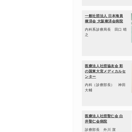
一般社団法人 日本海員
掖済会 大阪掖済会病院
内科系診療局長 田口 晴
之
医療法人社団協友会 彩
の国東大宮メディカルセ
ンター
内科（診療部長） 神田
大輔
医療法人社団聖仁会 白
井聖仁会病院
診療部長 外川 潔