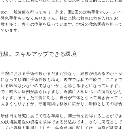
示していくことにも取り組むなど、ある意味で経営的なことにも触
めた一般診療を行っており、外来、週2回の定時手術がルーティー
の緊急手術も少なくありません。特に当院は救急に力を入れてお
台数も多く、多くの症例を扱っています。地域の救急医療を担って
じています。
経験。スキルアップできる環境
当院における手術件数がまだまだ少なく、経験が積めるのか不安
院になって順調に手術件数も増え、現在では私の年齢で、ここまで
ている医師は少ないのではないか、と感じるほどになっています。
ので、幅広い症例が診られますし、近隣に大学レベルの病院が少な
あります。そうした症例に対し、自分が主体となって向き合ってい
は大きくなりますが、守備範囲は格段に広がり、医師としての総合
。
研修日を研究にあてて院を卒業し、博士号を習得することができ
鏡の技術認定医の資格を取得できる見込みです。さらに病院として
としての資格も取得しました。学会参加に関しては、自身が発表す