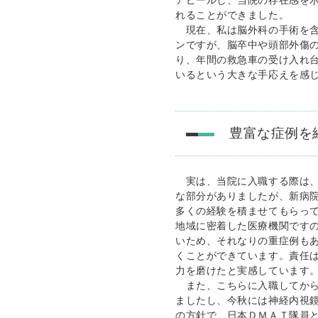
アピールし、当院の存在感を
れることができました。
現在、私は脳外科の手術を含
ンですが、脳卒中や頭部外傷
り、年間の救急車の受け入れ
いるという大きな手応えを感
豊富な症例を
実は、当院に入職する際は、
な部分がありましたが、新病
多くの経験を積ませてもらっ
地域に密着した医療機関です
いため、それなりの重症例も
くことができています。責任
力を磨けたと実感しています
また、こちらに入職してから
ましたし、今秋には神経内視
の方針で、日本ＤＭＡＴ隊員