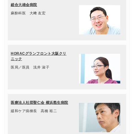
総合大雄会病院
麻酔科医 大﨑 友宏
HORACグランフロント大阪クリ
ニック
医局／医員 浅井 淑子
医療法人社団聖仁会 横浜甦生病院
緩和ケア病棟長 高橋 裕二