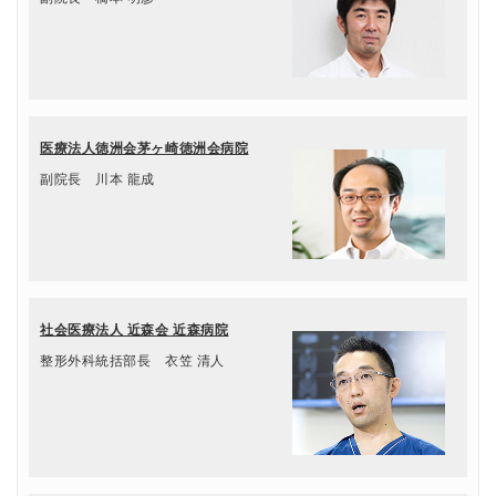
医療法人徳洲会茅ヶ崎徳洲会病院
副院長 川本 龍成
社会医療法人 近森会 近森病院
整形外科統括部長 衣笠 清人