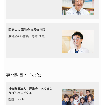
医療法人 讃和会 友愛会病院
脳神経外科部長 寺本 佳史
専門科目：その他
社会医療法人 寿栄会 ありまこ
うげんホスピタル
医師 Y・M