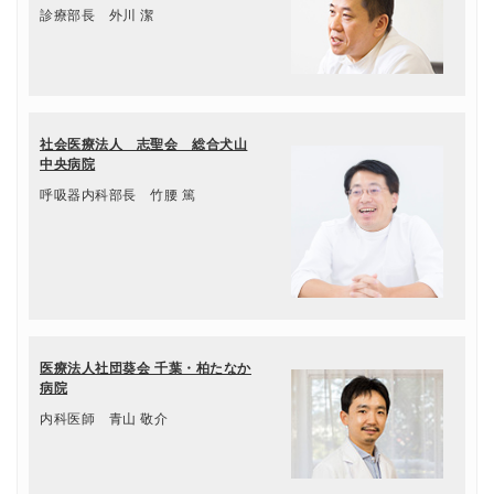
診療部長 外川 潔
社会医療法人 志聖会 総合犬山
中央病院
呼吸器内科部長 竹腰 篤
医療法人社団葵会 千葉・柏たなか
病院
内科医師 青山 敬介