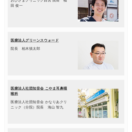
おひさまクリニック西宮 院長 福
田 俊一
医療法人グリーンスウォード
院長 柏木慎太郎
医療法人社団知音会 こやま耳鼻咽
喉科
医療法人社団知音会 かなりあクリ
ニック（分院）院長 海山 智九