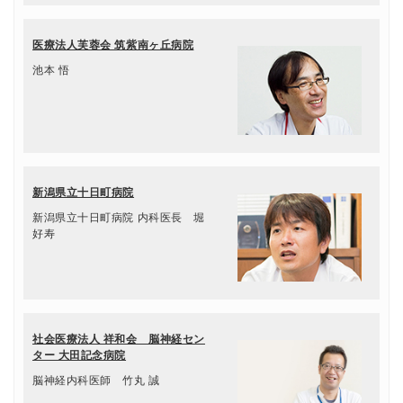
医療法人芙蓉会 筑紫南ヶ丘病院
池本 悟
新潟県立十日町病院
新潟県立十日町病院 内科医長 堀
好寿
社会医療法人 祥和会 脳神経セン
ター 大田記念病院
脳神経内科医師 竹丸 誠