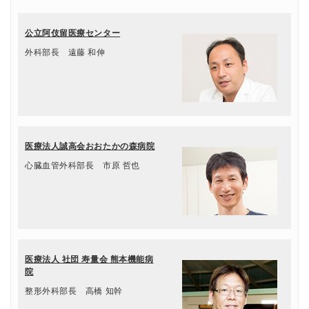
公立阿伎留医療センター
外科部長 遠藤 和伸
医療法人誠高会おおたかの森病院
心臓血管外科部長 市原 哲也
医療法人 社団 寿量会 熊本機能病
院
整形外科部長 高橋 知幹