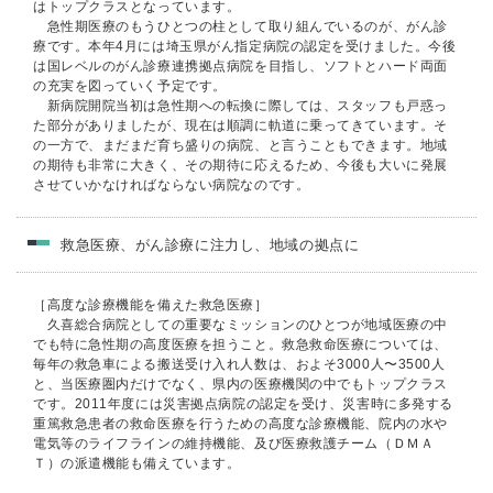
はトップクラスとなっています。
急性期医療のもうひとつの柱として取り組んでいるのが、がん診
療です。本年4月には埼玉県がん指定病院の認定を受けました。今後
は国レベルのがん診療連携拠点病院を目指し、ソフトとハード両面
の充実を図っていく予定です。
新病院開院当初は急性期への転換に際しては、スタッフも戸惑っ
た部分がありましたが、現在は順調に軌道に乗ってきています。そ
の一方で、まだまだ育ち盛りの病院、と言うこともできます。地域
の期待も非常に大きく、その期待に応えるため、今後も大いに発展
させていかなければならない病院なのです。
救急医療、がん診療に注力し、地域の拠点に
［高度な診療機能を備えた救急医療］
久喜総合病院としての重要なミッションのひとつが地域医療の中
でも特に急性期の高度医療を担うこと。救急救命医療については、
毎年の救急車による搬送受け入れ人数は、およそ3000人〜3500人
と、当医療圏内だけでなく、県内の医療機関の中でもトップクラス
です。2011年度には災害拠点病院の認定を受け、災害時に多発する
重篤救急患者の救命医療を行うための高度な診療機能、院内の水や
電気等のライフラインの維持機能、及び医療救護チーム（ＤＭＡ
Ｔ）の派遣機能も備えています。