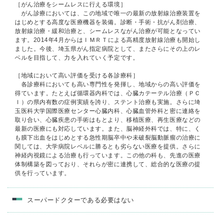
［がん治療をシームレスに行える環境］
がん診療においては、この地域で唯一の最新の放射線治療装置を
はじめとする高度な医療機器を装備。診断・手術・抗がん剤治療、
放射線治療・緩和治療と、シームレスながん治療が可能となってい
ます。2014年4月からはＩＭＲＴによる高精度放射線治療も開始し
ました。今後、埼玉県がん指定病院として、またさらにその上のレ
ベルを目指して、力を入れていく予定です。
［地域において高い評価を受ける各診療科］
各診療科においても高い専門性を発揮し、地域からの高い評価を
得ています。たとえば循環器内科では、心臓カテーテル治療（ＰＣ
Ｉ）の県内有数の症例実績を誇り、ステント治療も実施。さらに埼
玉医科大学国際医療センター心臓内科、心臓血管外科と密に連絡を
取り合い、心臓疾患の手術はもとより、移植医療、再生医療などの
最新の医療にも対応しています。また、脳神経外科では、特に、く
も膜下出血をはじめとする急性期脳卒中や未破裂脳動脈瘤の治療に
関しては、大学病院レベルに勝るとも劣らない医療を提供。さらに
神経内視鏡による治療も行っています。この他の科も、先進の医療
体制構築を図っており、それらが密に連携して、総合的な医療の提
供を行っています。
スーパードクターである必要はない