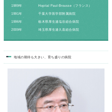
キャリアアドバイザー紹介
1989年
Hopital Paul-Brousse（フランス）
1991年
千葉大学医学部附属病院
医師の求人・転職Q&A
1996年
栃木県厚生連塩谷総合病院
2009年
埼玉県厚生連久喜総合病院
知りたい・聞きたい
転職成功事例
医師の転職マニュアル
地域の期待も大きい、育ち盛りの病院
データで見る医師の平均年収
医師に役立つ取材記事
大学医局紹介