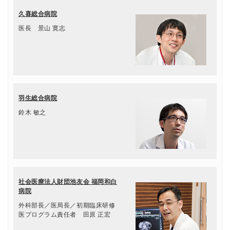
久喜総合病院
医長 景山 寛志
羽生総合病院
鈴木 敏之
社会医療法人財団池友会 福岡和白
病院
外科部長／医局長／初期臨床研修
医プログラム責任者 田原 正宏