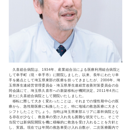
久喜総合病院は、1934年、産業組合法による医療利用組合病院と
して幸手町（現・幸手市）に開院しました。以来、長年にわたり幸
手を拠点として埼玉県東部の医療を担ってきましたが、2006年、埼
玉県厚生連経営管理委員会・埼玉県厚生連経営改善対策委員会の合
同会議にて、埼玉県久喜市への新築移転が機関決定。2011年4月に
新たに久喜総合病院として開院いたしました。
移転に際して大きく変わったことは、それまでの慢性期中心の医
療から、急性期医療に転換したこと。特に地域の救急医療に大きく
シフトしたことでしょう。当時は埼玉県東部エリアに基幹病院とな
る存在が少なく、救急車の受け入れ先も困難な状況でした。そこで
当院では新病院開院を機に積極的に救急を受け入れることを方針と
し、実践。現在では年間の救急車受け入れ台数が、二次医療圏内で