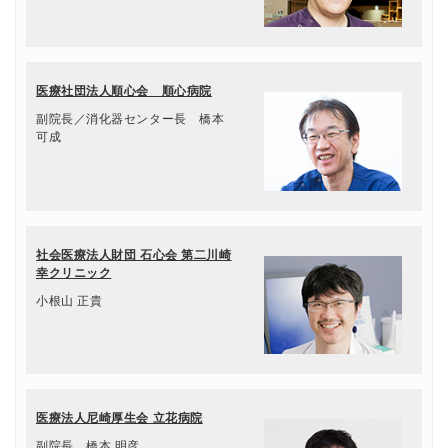
医療社団法人順心会 順心病院
副院長／消化器センター長 橋本
可成
社会医療法人財団 石心会 第二川崎
幸クリニック
小根山 正貴
医療法人尼崎厚生会 立花病院
副院長 橋本 明彦