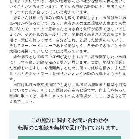
し何より大切なのは、地域の患者さんとの確かな信頼関係を築いて
いくことだと考えています。ですから当院の医師にも、患者さんと
まっすぐに向き合ってほしいと考えています。
患者さんは様々な痛みや悩みを抱えて来院します。医師は単に病
気やけがを診るだけではなく、患者さんの家庭環境や人生までも背
負い込んで、その上で患者さんと向き合う覚悟が必要ではないでし
ょうか。そのための第一歩として、辛抱強く患者さんの言葉に耳を
傾け、責任を持って考え、自分がこれ、と思った治療をしていく。
決してスーパードクターである必要はなく、自分のできることを最
大限に発揮していただければと思っています。
総合病院として幅広い症例がありますので、将来開業したい医師
にとっても良い経験が積める場だと思います。実際、地域で開業し
た医師もいますし、今後開業するために個々で経験を積み、また患
者さんとのネットワークを作りたいという医師の入職予定もありま
す。
当院は地域医療支援病院でもあり、地域完結型医療の構築を目指
していますから、そうした医師の存在も歓迎です。向上心を持った
医師に取っては、非常にメリットのある環境が、ここにはあると言
えるでしょう。
この施設に関するお問い合わせや
転職のご相談を無料で受け付けております。