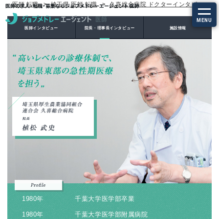
医師 転職
埼玉県 医師 転職
久喜総合病院 ドクターインタビュー
医師の求人・転職・募集ならジョブメドレーエージェント 医師
MENU
医師インタビュー
院長・理事長インタビュー
施設情報
求人を探す
常勤の求人
定期非常勤の求人
特集から探す
エージェントサービス
エージェントサービスTOP
サービスの流れ
1980年
千葉大学医学部卒業
1980年
千葉大学医学部附属病院