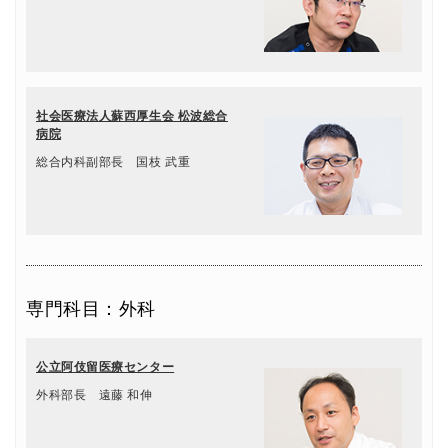
社会医療法人蘇西厚生会 松波総合
病院
総合内科副部長 国枝 武重
専門科目：外科
公立阿伎留医療センター
外科部長 遠藤 和伸