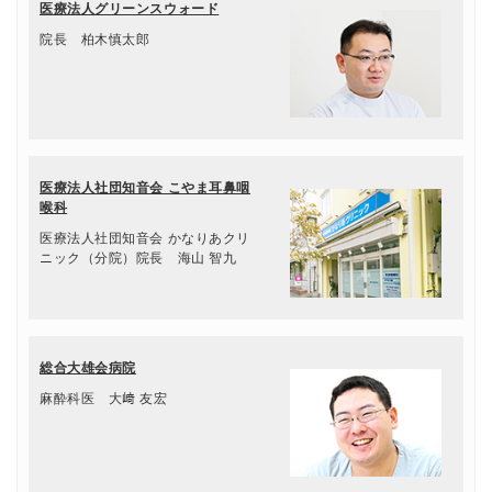
医療法人グリーンスウォード
院長 柏木慎太郎
医療法人社団知音会 こやま耳鼻咽
喉科
医療法人社団知音会 かなりあクリ
ニック（分院）院長 海山 智九
総合大雄会病院
麻酔科医 大﨑 友宏