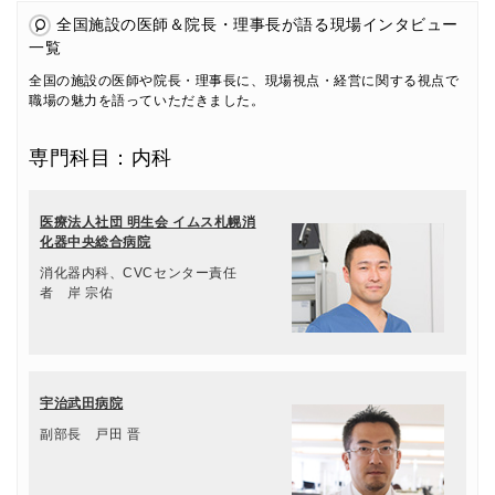
全国施設の医師＆院長・理事長が語る現場インタビュー
一覧
全国の施設の医師や院長・理事長に、現場視点・経営に関する視点で
職場の魅力を語っていただきました。
専門科目：内科
医療法人社団 明生会 イムス札幌消
化器中央総合病院
消化器内科、CVCセンター責任
者 岸 宗佑
宇治武田病院
副部長 戸田 晋