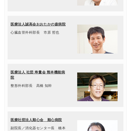
医療法人誠高会おおたかの森病院
心臓血管外科部長 市原 哲也
医療法人 社団 寿量会 熊本機能病
院
整形外科部長 高橋 知幹
医療社団法人順心会 順心病院
副院長／消化器センター長 橋本