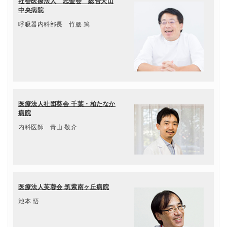
社会医療法人 志聖会 総合犬山
中央病院
呼吸器内科部長 竹腰 篤
医療法人社団葵会 千葉・柏たなか
病院
内科医師 青山 敬介
医療法人芙蓉会 筑紫南ヶ丘病院
池本 悟