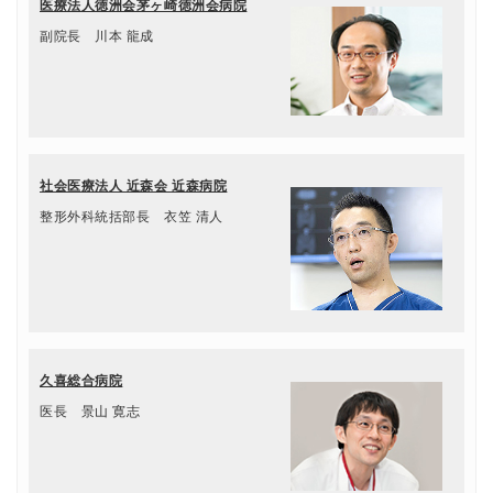
医療法人徳洲会茅ヶ崎徳洲会病院
副院長 川本 龍成
社会医療法人 近森会 近森病院
整形外科統括部長 衣笠 清人
久喜総合病院
医長 景山 寛志