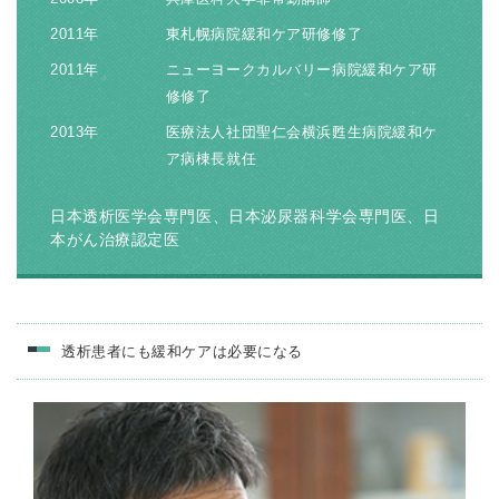
キャリアアドバイザー紹介
2011年
東札幌病院緩和ケア研修修了
医師の求人・転職Q&A
2011年
ニューヨークカルバリー病院緩和ケア研
修修了
2013年
医療法人社団聖仁会横浜甦生病院緩和ケ
知りたい・聞きたい
ア病棟長就任
転職成功事例
日本透析医学会専門医、日本泌尿器科学会専門医、日
本がん治療認定医
医師の転職マニュアル
データで見る医師の平均年収
透析患者にも緩和ケアは必要になる
医師に役立つ取材記事
大学医局紹介