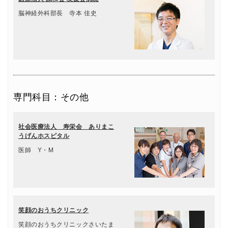
脳神経外科部長 寺本 佳史
専門科目：その他
社会医療法人 寿栄会 ありまこ
うげんホスピタル
医師 Y・M
笑顔のおうちクリニック
笑顔のおうちクリニックさいたま