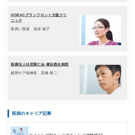
HORACグランフロント大阪クリ
ニック
医局／医員 浅井 淑子
医療法人社団聖仁会 横浜甦生病院
緩和ケア病棟長 高橋 裕二
医師のキャリア記事