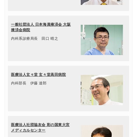
一般社団法人 日本海員掖済会 大阪
掖済会病院
内科系診療局長 田口 晴之
医療法人玄々堂 玄々堂高田病院
内科部長 伊藤 達郎
医療法人社団協友会 彩の国東大宮
メディカルセンター