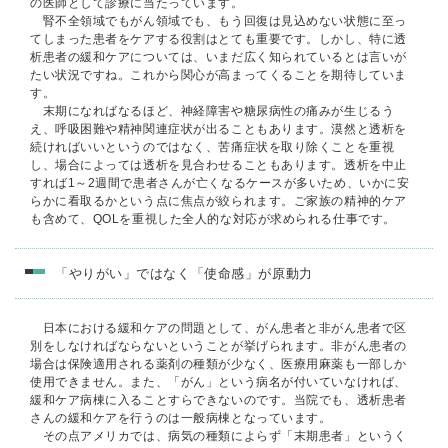
の医師として診療に当たっています。
腎不全領域でもがん領域でも、もう回復は見込めない状態に至っ
てしまった患者をケアする役割はとても重要です。しかし、特に透
析患者の緩和ケアについては、いまだ広く知られているとは言いが
たい状況ですね。これから関心が高まってくることを期待していま
す。
末期になればなるほど、神経障害や糖尿病性の痛みが生じるう
え、呼吸困難や精神関連症状が出ることもあります。漠然と透析を
続ければいいというのではなく、苦痛症状を取り除くことを重視
し、場合によっては透析を見合わせることもあります。透析を中止
すれば1～2週間で患者さんが亡くなるケースが多いため、いかに安
らかに看取るかという点に焦点が絞られます。ご家族の精神的ケア
も含めて、QOLを重視した全人的な対応が求められる仕事です。
「やりがい」ではなく「使命感」が原動力
日本における緩和ケアの問題として、がん患者と非がん患者で区
別をしなければならないということが挙げられます。非がん患者の
場合は保険適用される薬剤の種類が少なく、医療用麻薬も一部しか
使用できません。また、「がん」という病名が付いていなければ、
緩和ケア病棟に入ることすらできないのです。当院でも、透析患者
さんの緩和ケアを行うのは一般病棟となっています。
その点アメリカでは、病気の種類によらず「末期患者」というく