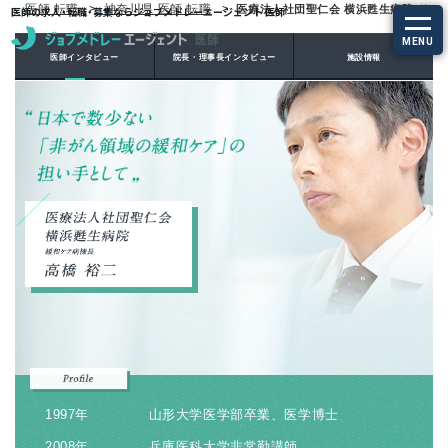
医師 転職
神奈川県 医師 転職
医療法人社団聖仁会 横浜甦生病院 ドク
医師の求人・転職・募集ならジョブメドレーエージェント 医師
MENU
医師インタビュー
院長・理事長インタビュー
施設情報
求人を探す
常勤の求人
定期非常勤の求人
特集から探す
エージェントサービス
エージェントサービスTOP
サービスの流れ
1997年
山形大学医学部卒業、医学博士
2008年
兵庫医科大学非常勤講師