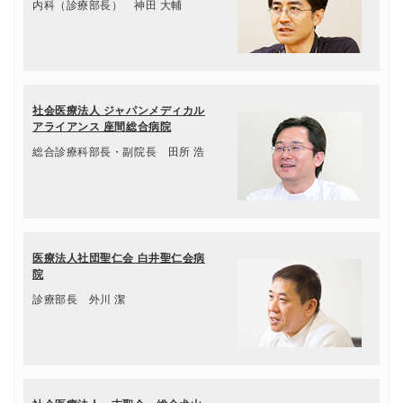
内科（診療部長） 神田 大輔
社会医療法人 ジャパンメディカル
アライアンス 座間総合病院
総合診療科部長・副院長 田所 浩
医療法人社団聖仁会 白井聖仁会病
院
診療部長 外川 潔