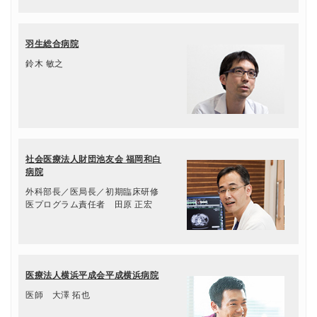
羽生総合病院
鈴木 敏之
社会医療法人財団池友会 福岡和白
病院
外科部長／医局長／初期臨床研修
医プログラム責任者 田原 正宏
医療法人横浜平成会平成横浜病院
医師 大澤 拓也