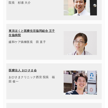
院長 杉浦 大介
東京ほくと医療生活協同組合 王子
生協病院
緩和ケア病棟医長 田 直子
医療法人 おひさま会
おひさまクリニック西宮 院長 福
田 俊一