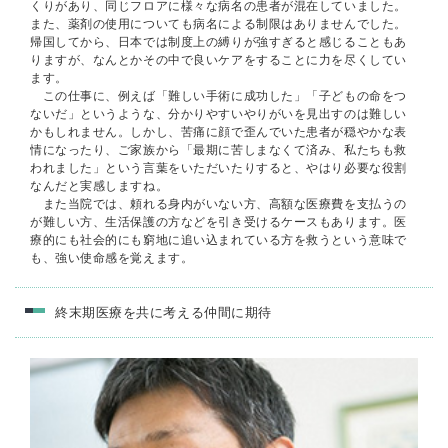
くりがあり、同じフロアに様々な病名の患者が混在していました。
また、薬剤の使用についても病名による制限はありませんでした。
帰国してから、日本では制度上の縛りが強すぎると感じることもあ
りますが、なんとかその中で良いケアをすることに力を尽くしてい
ます。
この仕事に、例えば「難しい手術に成功した」「子どもの命をつ
ないだ」というような、分かりやすいやりがいを見出すのは難しい
かもしれません。しかし、苦痛に顔で歪んでいた患者が穏やかな表
情になったり、ご家族から「最期に苦しまなくて済み、私たちも救
われました」という言葉をいただいたりすると、やはり必要な役割
なんだと実感しますね。
また当院では、頼れる身内がいない方、高額な医療費を支払うの
が難しい方、生活保護の方などを引き受けるケースもあります。医
療的にも社会的にも窮地に追い込まれている方を救うという意味で
も、強い使命感を覚えます。
終末期医療を共に考える仲間に期待