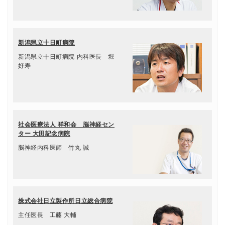
新潟県立十日町病院
新潟県立十日町病院 内科医長 堀
好寿
社会医療法人 祥和会 脳神経セン
ター 大田記念病院
脳神経内科医師 竹丸 誠
株式会社日立製作所日立総合病院
主任医長 工藤 大輔