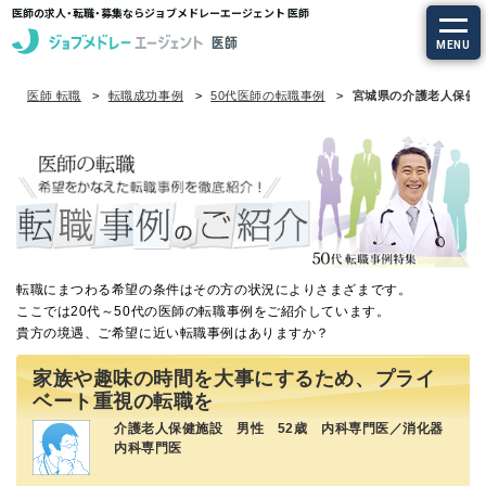
医師の求人・転職・募集ならジョブメドレーエージェント 医師
MENU
医師 転職
転職成功事例
50代医師の転職事例
宮城県の介護老人保健
求人を探す
常勤の求人
定期非常勤の求人
特集から探す
転職にまつわる希望の条件はその方の状況によりさまざまです。
ここでは20代～50代の医師の転職事例をご紹介しています。
貴方の境遇、ご希望に近い転職事例はありますか？
エージェントサービス
家族や趣味の時間を大事にするため、プライ
エージェントサービスTOP
ベート重視の転職を
介護老人保健施設 男性 52歳 内科専門医／消化器
サービスの流れ
内科専門医