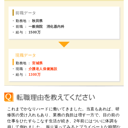
キャリアアドバイザー紹介
医師の求人・転職Q&A
勤務地 ：
秋田県
前職 ：
一般病院 消化器内科
給与 ：
1500万
知りたい・聞きたい
転職成功事例
勤務地 ：
宮城県
医師の転職マニュアル
現職 ：
介護老人保健施設
給与 ：
1300万
データで見る医師の平均年収
医師に役立つ取材記事
これまでかなりハードに働いてきました。当直もあれば、研
大学医局紹介
修医の受け入れもあり、業務の負担は増す一方で、目の前の
仕事をひたすらこなす生活が続き、2年前にはついに体調を
崩して倒れました。 振り返ってみるとプライベートな時間な