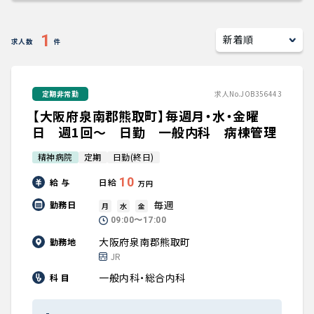
キャリアアドバイザー紹介
1
求人数
件
医師の求人・転職Q&A
定期非常勤
求人No.JOB356443
知りたい・聞きたい
【大阪府泉南郡熊取町】毎週月・水・金曜
転職成功事例
日 週1回～ 日勤 一般内科 病棟管理
精神病院
定期
日勤(終日)
医師の転職マニュアル
10
給 与
日給
万円
データで見る医師の平均年収
毎週
勤務日
月
水
金
09:00〜17:00
医師に役立つ取材記事
大阪府泉南郡熊取町
勤務地
JR
大学医局紹介
一般内科・総合内科
科 目