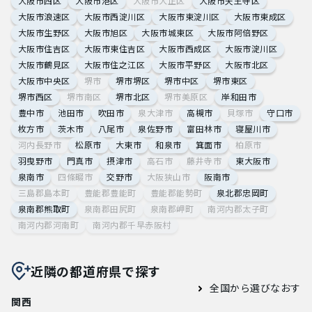
大阪市西区
大阪市港区
大阪市大正区
大阪市天王寺区
大阪市浪速区
大阪市西淀川区
大阪市東淀川区
大阪市東成区
大阪市生野区
大阪市旭区
大阪市城東区
大阪市阿倍野区
大阪市住吉区
大阪市東住吉区
大阪市西成区
大阪市淀川区
大阪市鶴見区
大阪市住之江区
大阪市平野区
大阪市北区
大阪市中央区
堺市
堺市堺区
堺市中区
堺市東区
堺市西区
堺市南区
堺市北区
堺市美原区
岸和田市
豊中市
池田市
吹田市
泉大津市
高槻市
貝塚市
守口市
枚方市
茨木市
八尾市
泉佐野市
富田林市
寝屋川市
河内長野市
松原市
大東市
和泉市
箕面市
柏原市
羽曳野市
門真市
摂津市
高石市
藤井寺市
東大阪市
泉南市
四條畷市
交野市
大阪狭山市
阪南市
三島郡島本町
豊能郡豊能町
豊能郡能勢町
泉北郡忠岡町
泉南郡熊取町
泉南郡田尻町
泉南郡岬町
南河内郡太子町
南河内郡河南町
南河内郡千早赤阪村
近隣の都道府県で探す
全国から選びなおす
関西