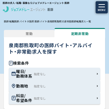
医師の求人・転職・募集ならジョブメドレーエージェント 医師
MENU
医師 転職
医師 バイト
大阪府 医師 バイト
泉南郡熊取町の非常勤医師転職求人一覧
求人を探す
常勤
定期非常勤
常勤の求人
泉南郡熊取町の医師バイト・アルバイ
定期非常勤の求人
ト・非常勤求人を探す
特集から探す
検索条件
曜日/
勤務体系
エージェントサービス
勤務地
エージェントサービスTOP
科目/
希望条件
サービスの流れ