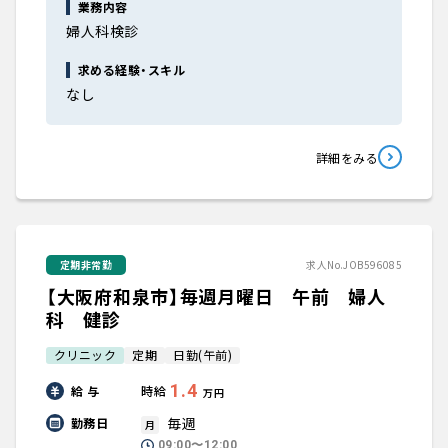
業務内容
婦人科検診
求める経験・スキル
なし
詳細をみる
定期非常勤
求人No.JOB596085
【大阪府和泉市】毎週月曜日 午前 婦人
科 健診
クリニック
定期
日勤(午前)
1.4
給 与
時給
万円
毎週
勤務日
月
09:00〜12:00