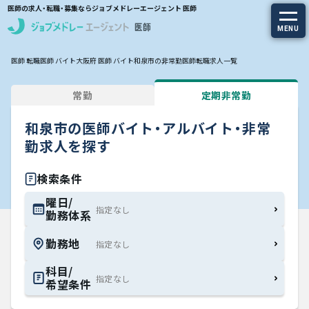
医師の求人・転職・募集ならジョブメドレーエージェント 医師
MENU
医師 転職
医師 バイト
大阪府 医師 バイト
和泉市の非常勤医師転職求人一覧
求人を探す
常勤
定期非常勤
常勤の求人
和泉市の医師バイト・アルバイト・非常
定期非常勤の求人
勤求人を探す
特集から探す
検索条件
曜日/
勤務体系
エージェントサービス
勤務地
エージェントサービスTOP
科目/
希望条件
サービスの流れ