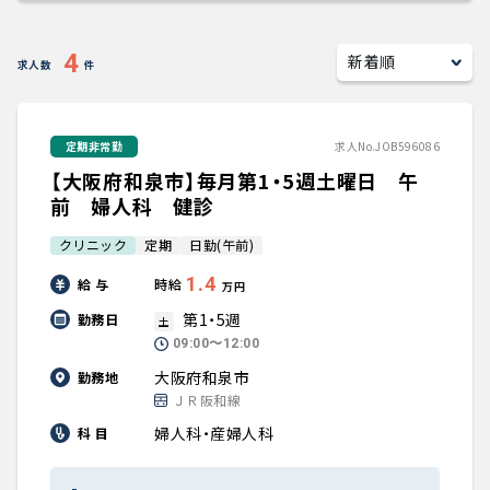
キャリアアドバイザー紹介
4
求人数
件
医師の求人・転職Q&A
定期非常勤
求人No.JOB596086
知りたい・聞きたい
【大阪府和泉市】毎月第1・5週土曜日 午
転職成功事例
前 婦人科 健診
クリニック
定期
日勤(午前)
医師の転職マニュアル
1.4
給 与
時給
万円
データで見る医師の平均年収
第1・5週
勤務日
土
09:00〜12:00
医師に役立つ取材記事
大阪府和泉市
勤務地
ＪＲ阪和線
大学医局紹介
婦人科・産婦人科
科 目