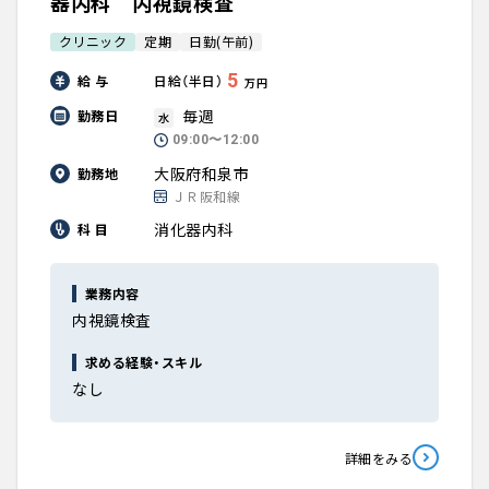
器内科 内視鏡検査
クリニック
定期
日勤(午前)
5
給 与
日給（半日）
万円
毎週
勤務日
水
09:00〜12:00
大阪府和泉市
勤務地
ＪＲ阪和線
消化器内科
科 目
業務内容
内視鏡検査
求める経験・スキル
なし
詳細をみる