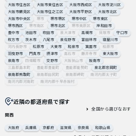
大阪市住吉区
大阪市東住吉区
大阪市西成区
大阪市淀川区
大阪市鶴見区
大阪市住之江区
大阪市平野区
大阪市北区
大阪市中央区
堺市
堺市堺区
堺市中区
堺市東区
堺市西区
堺市南区
堺市北区
堺市美原区
岸和田市
豊中市
池田市
吹田市
泉大津市
高槻市
貝塚市
守口市
枚方市
茨木市
八尾市
泉佐野市
富田林市
寝屋川市
河内長野市
松原市
大東市
和泉市
箕面市
柏原市
羽曳野市
門真市
摂津市
高石市
藤井寺市
東大阪市
泉南市
四條畷市
交野市
大阪狭山市
阪南市
三島郡島本町
豊能郡豊能町
豊能郡能勢町
泉北郡忠岡町
泉南郡熊取町
泉南郡田尻町
泉南郡岬町
南河内郡太子町
南河内郡河南町
南河内郡千早赤阪村
近隣の都道府県で探す
全国から選びなおす
関西
大阪府
兵庫県
京都府
滋賀県
奈良県
和歌山県