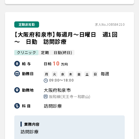
定期非常勤
求人No.JOB584210
【大阪府和泉市】毎週月～日曜日 週1回
～ 日勤 訪問診療
クリニック
定期
日勤(終日)
10
給 与
日給
万円
毎週
勤務日
月
火
水
木
金
土
日
09:00〜18:00
大阪府和泉市
勤務地
阪和線(天王寺－和歌山)
訪問診療
科 目
業務内容
訪問診療