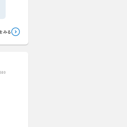
をみる
580