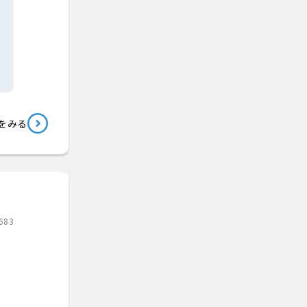
をみる
683