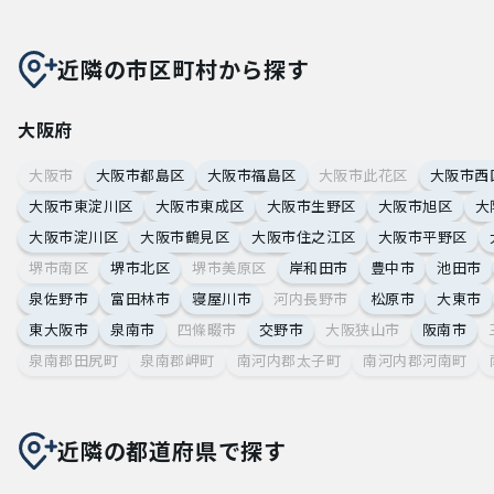
近隣の市区町村から探す
大阪府
大阪市
大阪市都島区
大阪市福島区
大阪市此花区
大阪市西
大阪市東淀川区
大阪市東成区
大阪市生野区
大阪市旭区
大
大阪市淀川区
大阪市鶴見区
大阪市住之江区
大阪市平野区
堺市南区
堺市北区
堺市美原区
岸和田市
豊中市
池田市
泉佐野市
富田林市
寝屋川市
河内長野市
松原市
大東市
東大阪市
泉南市
四條畷市
交野市
大阪狭山市
阪南市
泉南郡田尻町
泉南郡岬町
南河内郡太子町
南河内郡河南町
近隣の都道府県で探す