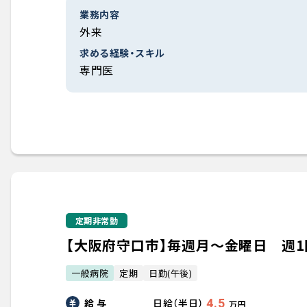
業務内容
外来
求める経験・スキル
専門医
定期非常勤
【大阪府守口市】毎週月～金曜日 週
一般病院
定期
日勤(午後)
給 与
4.5
日給（半日）
万円