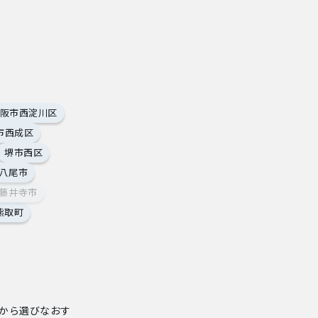
阪市西淀川区
市西成区
堺市西区
八尾市
藤井寺市
熊取町
から選びなおす