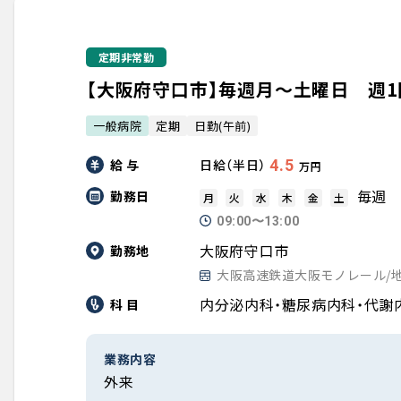
定期非常勤
【大阪府守口市】毎週月～土曜日 週
一般病院
定期
日勤(午前)
給 与
4.5
日給（半日）
万円
毎週
勤務日
月
火
水
木
金
土
09:00〜13:00
大阪府守口市
勤務地
大阪高速鉄道大阪モノレール/
内分泌内科・糖尿病内科・代謝
科 目
業務内容
外来