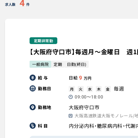
4
求人数
件
定期非常勤
【大阪府守口市】毎週月～金曜日 週
一般病院
定期
日勤(終日)
給 与
9
日給
万円
毎週
勤務日
月
火
水
木
金
09:00〜18:00
大阪府守口市
勤務地
大阪高速鉄道大阪モノレール/
内分泌内科・糖尿病内科・代謝
科 目