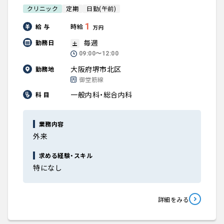
クリニック
定期
日勤(午前)
1
給 与
時給
万円
毎週
勤務日
土
09:00〜12:00
大阪府堺市北区
勤務地
御堂筋線
一般内科・総合内科
科 目
業務内容
外来
求める経験・スキル
特になし
詳細をみる