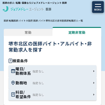
医師の求人・転職・募集ならジョブメドレーエージェント 医師
MENU
医師 転職
医師 バイト
大阪府 医師 バイト
堺市北区の非常勤医師転職求人一覧
求人を探す
常勤
定期非常勤
常勤の求人
堺市北区の医師バイト・アルバイト・非
定期非常勤の求人
常勤求人を探す
特集から探す
検索条件
曜日/
勤務体系
エージェントサービス
勤務地
エージェントサービスTOP
科目/
希望条件
サービスの流れ