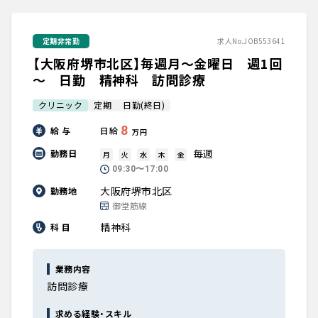
定期非常勤
求人No.JOB553641
【大阪府堺市北区】毎週月～金曜日 週1回
～ 日勤 精神科 訪問診療
クリニック
定期
日勤(終日)
8
給 与
日給
万円
毎週
勤務日
月
火
水
木
金
09:30〜17:00
大阪府堺市北区
勤務地
御堂筋線
精神科
科 目
業務内容
訪問診療
求める経験・スキル