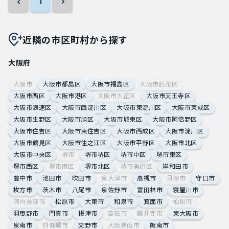
1
近隣の市区町村から探す
大阪府
大阪市
大阪市都島区
大阪市福島区
大阪市此花区
大阪市西区
大阪市港区
大阪市大正区
大阪市天王寺区
大阪市浪速区
大阪市西淀川区
大阪市東淀川区
大阪市東成区
大阪市生野区
大阪市旭区
大阪市城東区
大阪市阿倍野区
大阪市住吉区
大阪市東住吉区
大阪市西成区
大阪市淀川区
大阪市鶴見区
大阪市住之江区
大阪市平野区
大阪市北区
大阪市中央区
堺市
堺市堺区
堺市中区
堺市東区
堺市西区
堺市南区
堺市北区
堺市美原区
岸和田市
豊中市
池田市
吹田市
泉大津市
高槻市
貝塚市
守口市
枚方市
茨木市
八尾市
泉佐野市
富田林市
寝屋川市
河内長野市
松原市
大東市
和泉市
箕面市
柏原市
羽曳野市
門真市
摂津市
高石市
藤井寺市
東大阪市
泉南市
四條畷市
交野市
大阪狭山市
阪南市