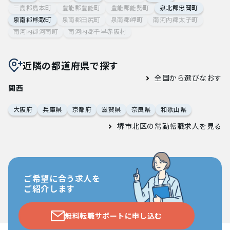
三島郡島本町
豊能郡豊能町
豊能郡能勢町
泉北郡忠岡町
泉南郡熊取町
泉南郡田尻町
泉南郡岬町
南河内郡太子町
南河内郡河南町
南河内郡千早赤阪村
近隣の都道府県で探す
全国から選びなおす
関西
大阪府
兵庫県
京都府
滋賀県
奈良県
和歌山県
堺市北区の常勤転職求人
を見る
ご希望に合う求人を
ご紹介します
無料転職サポートに申し込む