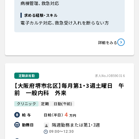
病棟管理、救急対応
求める経験・スキル
電子カルテ対応、救急受け入れを断らない方
詳細をみる
定期非常勤
求人No.JOB590316
【大阪府堺市北区】毎月第1・3週土曜日 午
前 一般内科 外来
クリニック
定期
日勤(午前)
4
給 与
日給（半日）
万円
隔週勤務または第1・3週
勤務日
土
09:00〜12:30