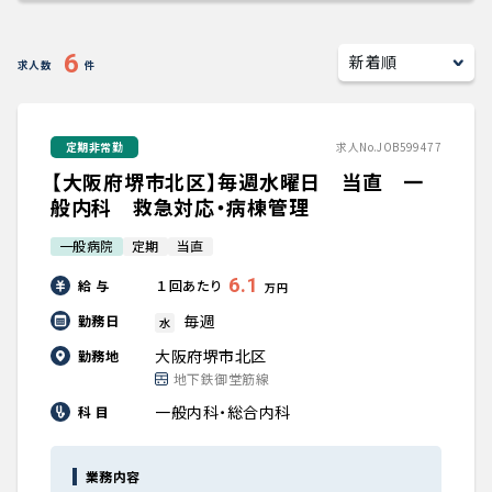
キャリアアドバイザー紹介
6
求人数
件
医師の求人・転職Q&A
定期非常勤
求人No.JOB599477
知りたい・聞きたい
【大阪府堺市北区】毎週水曜日 当直 一
転職成功事例
般内科 救急対応・病棟管理
一般病院
定期
当直
医師の転職マニュアル
6.1
給 与
１回あたり
万円
データで見る医師の平均年収
毎週
勤務日
水
大阪府堺市北区
勤務地
医師に役立つ取材記事
地下鉄御堂筋線
一般内科・総合内科
科 目
大学医局紹介
業務内容