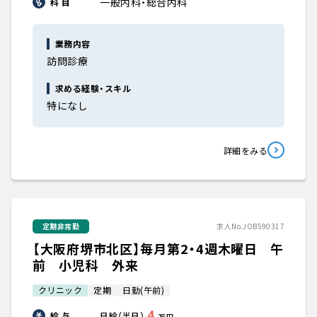
一般内科・総合内科
科 目
業務内容
訪問診療
求める経験・スキル
特になし
詳細をみる
定期非常勤
求人No.JOB590317
【大阪府堺市北区】毎月第2・4週木曜日 午
前 小児科 外来
クリニック
定期
日勤(午前)
4
給 与
日給（半日）
万円