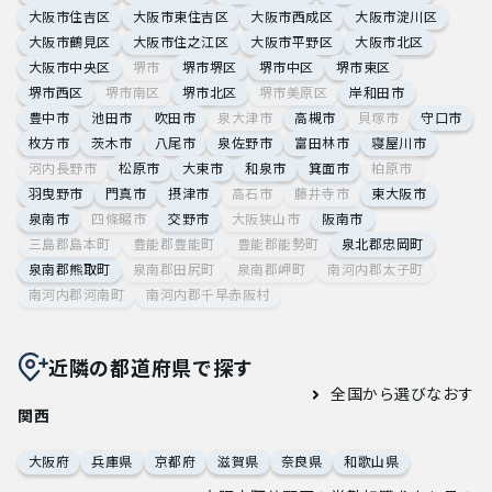
大阪市住吉区
大阪市東住吉区
大阪市西成区
大阪市淀川区
大阪市鶴見区
大阪市住之江区
大阪市平野区
大阪市北区
大阪市中央区
堺市
堺市堺区
堺市中区
堺市東区
堺市西区
堺市南区
堺市北区
堺市美原区
岸和田市
豊中市
池田市
吹田市
泉大津市
高槻市
貝塚市
守口市
枚方市
茨木市
八尾市
泉佐野市
富田林市
寝屋川市
河内長野市
松原市
大東市
和泉市
箕面市
柏原市
羽曳野市
門真市
摂津市
高石市
藤井寺市
東大阪市
泉南市
四條畷市
交野市
大阪狭山市
阪南市
三島郡島本町
豊能郡豊能町
豊能郡能勢町
泉北郡忠岡町
泉南郡熊取町
泉南郡田尻町
泉南郡岬町
南河内郡太子町
南河内郡河南町
南河内郡千早赤阪村
近隣の都道府県で探す
全国から選びなおす
関西
大阪府
兵庫県
京都府
滋賀県
奈良県
和歌山県