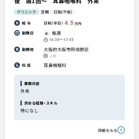
後 週1回～ 耳鼻咽喉科 外来
クリニック
定期
日勤(午後)
4.5
給 与
日給（半日）
万円
毎週
勤務日
木
14:30〜17:45
大阪府大阪市阿倍野区
勤務地
ＪＲ
耳鼻咽喉科
科 目
業務内容
外来
求める経験・スキル
特になし
詳細をみる