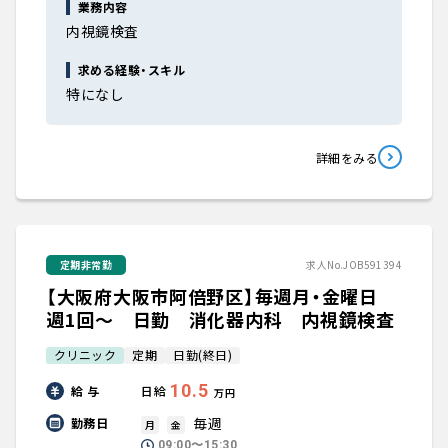
業務内容
内視鏡検査
求める経験・スキル
特になし
詳細をみる
定期非常勤
求人No.JOB591394
【大阪府大阪市阿倍野区】毎週月・金曜日
週1回～ 日勤 消化器内科 内視鏡検査
クリニック
定期
日勤(終日)
10.5
給 与
日給
万円
毎週
勤務日
月
金
09:00〜15:30