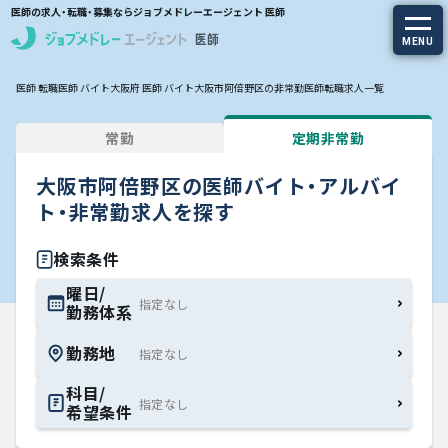
医師の求人・転職・募集ならジョブメドレーエージェント 医師
MENU
医師 転職
医師 バイト
大阪府 医師 バイト
大阪市阿倍野区の非常勤医師転職求人一覧
求人を探す
常勤
定期非常勤
常勤の求人
大阪市阿倍野区の医師バイト・アルバイ
定期非常勤の求人
ト・非常勤求人を探す
特集から探す
検索条件
曜日/
勤務体系
エージェントサービス
勤務地
エージェントサービスTOP
科目/
希望条件
サービスの流れ