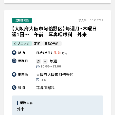
定期非常勤
求人No.JOB536728
【大阪府大阪市阿倍野区】毎週月・木曜日
週1回～ 午前 耳鼻咽喉科 外来
クリニック
定期
日勤(午前)
4.5
給 与
日給（半日）
万円
毎週
勤務日
月
木
10:00〜13:00
大阪府大阪市阿倍野区
勤務地
ＪＲ
耳鼻咽喉科
科 目
業務内容
外来