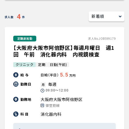
キャリアアドバイザー紹介
4
求人数
件
医師の求人・転職Q&A
定期非常勤
求人No.JOB599179
知りたい・聞きたい
【大阪府大阪市阿倍野区】毎週月曜日 週1
転職成功事例
回 午前 消化器内科 内視鏡検査
クリニック
定期
日勤(午前)
医師の転職マニュアル
5.5
給 与
日給（半日）
万円
データで見る医師の平均年収
毎週
勤務日
月
09:00〜12:00
医師に役立つ取材記事
大阪府大阪市阿倍野区
勤務地
御堂筋線
大学医局紹介
消化器内科
科 目