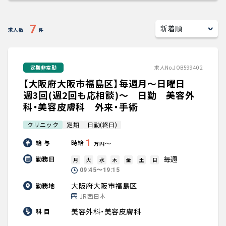
キャリアアドバイザー紹介
7
求人数
件
医師の求人・転職Q&A
定期非常勤
求人No.JOB599402
知りたい・聞きたい
【大阪府大阪市福島区】毎週月～日曜日
転職成功事例
週3回(週2回も応相談)～ 日勤 美容外
科・美容皮膚科 外来・手術
医師の転職マニュアル
クリニック
定期
日勤(終日)
1
給 与
時給
〜
万円
データで見る医師の平均年収
毎週
勤務日
月
火
水
木
金
土
日
09:45〜19:15
医師に役立つ取材記事
大阪府大阪市福島区
勤務地
JR西日本
大学医局紹介
美容外科・美容皮膚科
科 目