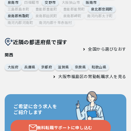
泉南市
四條畷市
交野市
大阪狭山市
阪南市
三島郡島本町
豊能郡豊能町
豊能郡能勢町
泉北郡忠岡町
泉南郡熊取町
泉南郡田尻町
泉南郡岬町
南河内郡太子町
南河内郡河南町
南河内郡千早赤阪村
近隣の都道府県で探す
全国から選びなおす
関西
大阪府
兵庫県
京都府
滋賀県
奈良県
和歌山県
大阪市福島区の常勤転職求人
を見る
ご希望に合う求人を
ご紹介します
無料転職サポートに申し込む