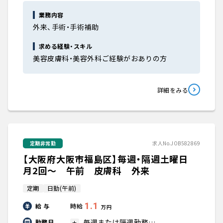
業務内容
外来、手術・手術補助
求める経験・スキル
美容皮膚科・美容外科ご経験がおありの方
詳細をみる
定期非常勤
求人No.JOB582869
【大阪府大阪市福島区】毎週・隔週土曜日
月2回～ 午前 皮膚科 外来
定期
日勤(午前)
1.1
給 与
時給
万円
毎週または隔週勤務…
勤務日
土