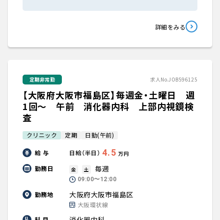
詳細をみる
定期非常勤
求人No.JOB596125
【大阪府大阪市福島区】毎週金・土曜日 週
1回～ 午前 消化器内科 上部内視鏡検
査
クリニック
定期
日勤(午前)
4.5
給 与
日給（半日）
万円
毎週
勤務日
金
土
09:00〜12:00
大阪府大阪市福島区
勤務地
大阪環状線
消化器内科
科 目