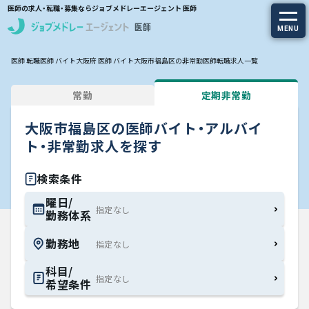
医師の求人・転職・募集ならジョブメドレーエージェント 医師
MENU
医師 転職
医師 バイト
大阪府 医師 バイト
大阪市福島区の非常勤医師転職求人一覧
求人を探す
常勤
定期非常勤
常勤の求人
大阪市福島区の医師バイト・アルバイ
定期非常勤の求人
ト・非常勤求人を探す
特集から探す
検索条件
曜日/
勤務体系
エージェントサービス
勤務地
エージェントサービスTOP
科目/
希望条件
サービスの流れ