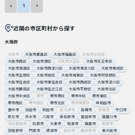
1
近隣の市区町村から探す
大阪府
大阪市
大阪市都島区
大阪市福島区
大阪市此花区
大阪市西区
大阪市港区
大阪市大正区
大阪市天王寺区
大阪市浪速区
大阪市西淀川区
大阪市東淀川区
大阪市東成区
大阪市生野区
大阪市旭区
大阪市城東区
大阪市阿倍野区
大阪市住吉区
大阪市東住吉区
大阪市西成区
大阪市淀川区
大阪市鶴見区
大阪市住之江区
大阪市平野区
大阪市北区
大阪市中央区
堺市
堺市堺区
堺市中区
堺市東区
堺市西区
堺市南区
堺市北区
堺市美原区
岸和田市
豊中市
池田市
吹田市
泉大津市
高槻市
貝塚市
守口市
枚方市
茨木市
八尾市
泉佐野市
富田林市
寝屋川市
河内長野市
松原市
大東市
和泉市
箕面市
柏原市
羽曳野市
門真市
摂津市
高石市
藤井寺市
東大阪市