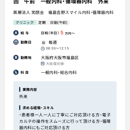
回 午前 一般内科・循環器内科 外来
医療法人 笑顔会 福島吉野スマイル内科・循環器内科
クリニック
定期
日勤(午前)
5
給 与
日給（半日）
〜
万円
毎週
勤務日
日
08:30〜12:15
大阪府大阪市福島区
勤務地
大阪環状線
一般内科・総合内科
科 目
業務内容
外来
求める経験・スキル
・患者様一人一人に丁寧にご対応頂ける方・電子
カルテの操作をスムーズに行って頂ける方・循環
器内科にもご対応頂ける方