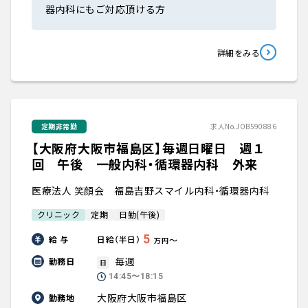
器内科にもご対応頂ける方
詳細をみる
定期非常勤
求人No.JOB590886
【大阪府大阪市福島区】毎週日曜日 週１
回 午後 一般内科・循環器内科 外来
医療法人 笑顔会 福島吉野スマイル内科・循環器内科
クリニック
定期
日勤(午後)
5
給 与
日給（半日）
〜
万円
毎週
勤務日
日
14:45〜18:15
大阪府大阪市福島区
勤務地