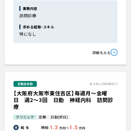
業務内容
訪問診療
求める経験・スキル
特になし
詳細をみる
定期非常勤
求人No.JOB569872
【大阪府大阪市東住吉区】毎週月～金曜
日 週2～3回 日勤 神経内科 訪問診
療
クリニック
定期
日勤(終日)
1.3
1.5
給 与
時給
〜
万円
万円