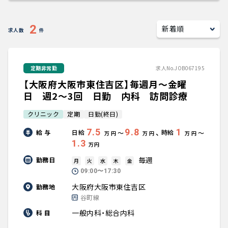
キャリアアドバイザー紹介
2
求人数
件
医師の求人・転職Q&A
定期非常勤
求人No.JOB067195
知りたい・聞きたい
【大阪府大阪市東住吉区】毎週月～金曜
転職成功事例
日 週2～3回 日勤 内科 訪問診療
クリニック
定期
日勤(終日)
医師の転職マニュアル
7.5
9.8
1
、
給 与
日給
時給
〜
〜
万円
万円
万円
1.3
万円
データで見る医師の平均年収
毎週
勤務日
月
火
水
木
金
09:00〜17:30
医師に役立つ取材記事
大阪府大阪市東住吉区
勤務地
谷町線
大学医局紹介
一般内科・総合内科
科 目