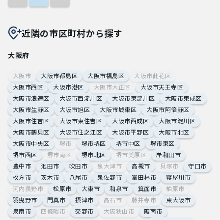
近隣の市区町村から探す
大阪府
大阪市
大阪市都島区
大阪市福島区
大阪市此花区
大阪市西区
大阪市港区
大阪市大正区
大阪市天王寺区
大阪市浪速区
大阪市西淀川区
大阪市東淀川区
大阪市東成区
大阪市生野区
大阪市旭区
大阪市城東区
大阪市阿倍野区
大阪市住吉区
大阪市東住吉区
大阪市西成区
大阪市淀川区
大阪市鶴見区
大阪市住之江区
大阪市平野区
大阪市北区
大阪市中央区
堺市
堺市堺区
堺市中区
堺市東区
堺市西区
堺市南区
堺市北区
堺市美原区
岸和田市
豊中市
池田市
吹田市
泉大津市
高槻市
貝塚市
守口市
枚方市
茨木市
八尾市
泉佐野市
富田林市
寝屋川市
河内長野市
松原市
大東市
和泉市
箕面市
柏原市
羽曳野市
門真市
摂津市
高石市
藤井寺市
東大阪市
泉南市
四條畷市
交野市
大阪狭山市
阪南市