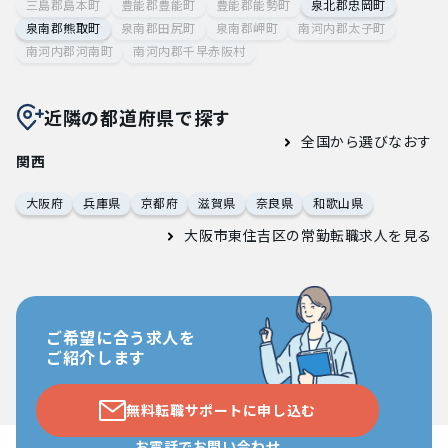
三島郡島本町
豊能郡豊能町
豊能郡能勢町
泉北郡忠岡町
泉南郡熊取町
泉南郡田尻町
泉南郡岬町
南河内郡太子町
南河内郡河南町
南河内郡千早赤阪村
近隣の都道府県で探す
全国から選びなおす
関西
大阪府
兵庫県
京都府
滋賀県
奈良県
和歌山県
大阪市東住吉区の常勤転職求人
を見る
ご希望に合う求人を
ご紹介します
無料転職サポートに申し込む
お電話でお問い合わせ