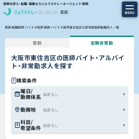
医師の求人・転職・募集ならジョブメドレーエージェント 医師
MENU
医師 転職
医師 バイト
大阪府 医師 バイト
大阪市東住吉区の非常勤医師転職求人一覧
求人を探す
常勤
定期非常勤
常勤の求人
大阪市東住吉区の医師バイト・アルバイ
定期非常勤の求人
ト・非常勤求人を探す
特集から探す
検索条件
曜日/
勤務体系
エージェントサービス
勤務地
エージェントサービスTOP
科目/
希望条件
サービスの流れ