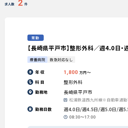
2
求人数
件
常勤
【長崎県平戸市】整形外科／週4.0日・週4
療養病院
救急対応なし
年 収
1,800
〜
万円
整形外科
科 目
長崎県平戸市
勤務地
松浦鉄道西九州線※自動車通勤
週4.0日/週4.5日/週5.0日/週5
勤務日数
08:30〜17:00