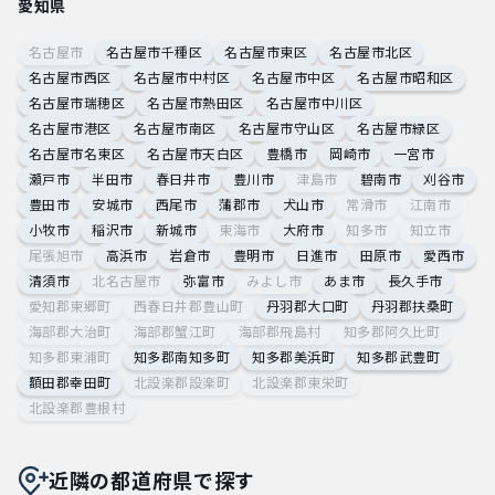
愛知県
名古屋市
名古屋市千種区
名古屋市東区
名古屋市北区
名古屋市西区
名古屋市中村区
名古屋市中区
名古屋市昭和区
名古屋市瑞穂区
名古屋市熱田区
名古屋市中川区
名古屋市港区
名古屋市南区
名古屋市守山区
名古屋市緑区
名古屋市名東区
名古屋市天白区
豊橋市
岡崎市
一宮市
瀬戸市
半田市
春日井市
豊川市
津島市
碧南市
刈谷市
豊田市
安城市
西尾市
蒲郡市
犬山市
常滑市
江南市
小牧市
稲沢市
新城市
東海市
大府市
知多市
知立市
尾張旭市
高浜市
岩倉市
豊明市
日進市
田原市
愛西市
清須市
北名古屋市
弥富市
みよし市
あま市
長久手市
愛知郡東郷町
西春日井郡豊山町
丹羽郡大口町
丹羽郡扶桑町
海部郡大治町
海部郡蟹江町
海部郡飛島村
知多郡阿久比町
知多郡東浦町
知多郡南知多町
知多郡美浜町
知多郡武豊町
額田郡幸田町
北設楽郡設楽町
北設楽郡東栄町
北設楽郡豊根村
近隣の都道府県で探す