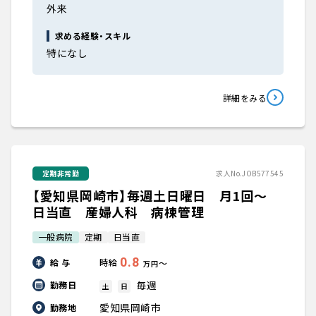
外来
求める経験・スキル
特になし
詳細をみる
定期非常勤
求人No.JOB577545
【愛知県岡崎市】毎週土日曜日 月1回～
日当直 産婦人科 病棟管理
一般病院
定期
日当直
0.8
給 与
時給
〜
万円
毎週
勤務日
土
日
愛知県岡崎市
勤務地