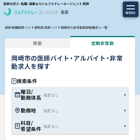
医師の求人・転職・募集ならジョブメドレーエージェント 医師
MENU
医師 転職
医師 バイト
愛知県 医師 バイト
岡崎市の非常勤医師転職求人一覧
求人を探す
常勤
定期非常勤
常勤の求人
岡崎市の医師バイト・アルバイト・非常
定期非常勤の求人
勤求人を探す
特集から探す
検索条件
曜日/
勤務体系
エージェントサービス
勤務地
エージェントサービスTOP
科目/
希望条件
サービスの流れ