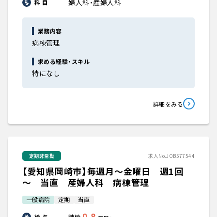
婦人科・産婦人科
科 目
業務内容
病棟管理
求める経験・スキル
特になし
詳細をみる
定期非常勤
求人No.JOB577544
【愛知県岡崎市】毎週月～金曜日 週1回
～ 当直 産婦人科 病棟管理
一般病院
定期
当直
0.8
給 与
時給