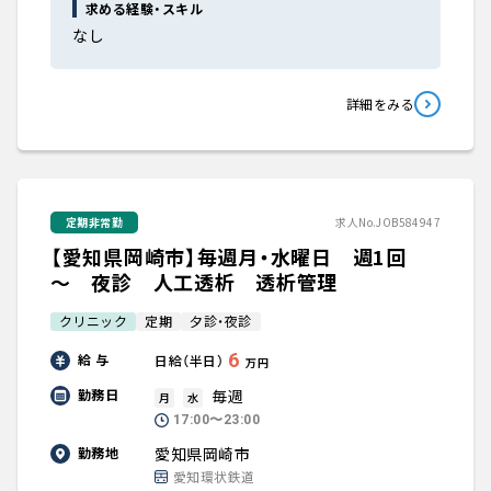
求める経験・スキル
なし
詳細をみる
定期非常勤
求人No.JOB584947
【愛知県岡崎市】毎週月・水曜日 週1回
～ 夜診 人工透析 透析管理
クリニック
定期
夕診・夜診
6
給 与
日給（半日）
万円
毎週
勤務日
月
水
17:00〜23:00
愛知県岡崎市
勤務地
愛知環状鉄道