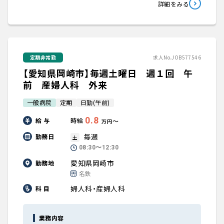
詳細をみる
定期非常勤
求人No.JOB577546
【愛知県岡崎市】毎週土曜日 週１回 午
前 産婦人科 外来
一般病院
定期
日勤(午前)
0.8
給 与
時給
〜
万円
毎週
勤務日
土
08:30〜12:30
愛知県岡崎市
勤務地
名鉄
婦人科・産婦人科
科 目
業務内容