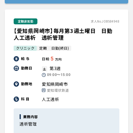
定期非常勤
求人No.JOB584948
【愛知県岡崎市】毎月第3週土曜日 日勤
人工透析 透析管理
クリニック
定期
日勤(終日)
5
給 与
日給
万円
第3週
勤務日
土
09:00〜15:00
愛知県岡崎市
勤務地
愛知環状鉄道
人工透析
科 目
業務内容
透析管理