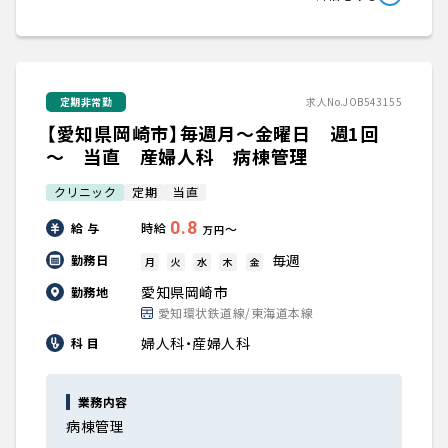
定期非常勤
求人No.JOB543155
【愛知県岡崎市】毎週月～金曜日 週1回
～ 当直 産婦人科 病棟管理
クリニック
定期
当直
0.8
給 与
時給
〜
万円
毎週
勤務日
月
火
水
木
金
愛知県岡崎市
勤務地
愛知環状鉄道線/東海道本線
婦人科・産婦人科
科 目
業務内容
病棟管理