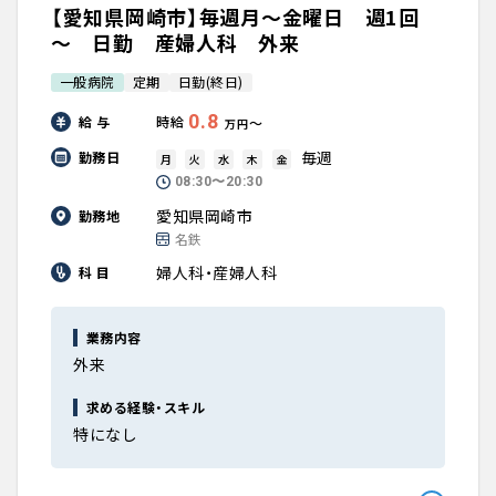
【愛知県岡崎市】毎週月～金曜日 週1回
～ 日勤 産婦人科 外来
一般病院
定期
日勤(終日)
0.8
給 与
時給
〜
万円
毎週
勤務日
月
火
水
木
金
08:30〜20:30
愛知県岡崎市
勤務地
名鉄
婦人科・産婦人科
科 目
業務内容
外来
求める経験・スキル
特になし