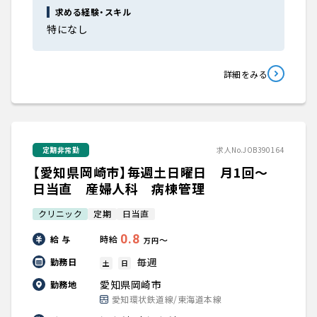
求める経験・スキル
特になし
詳細をみる
定期非常勤
求人No.JOB390164
【愛知県岡崎市】毎週土日曜日 月1回～
日当直 産婦人科 病棟管理
クリニック
定期
日当直
0.8
給 与
時給
〜
万円
毎週
勤務日
土
日
愛知県岡崎市
勤務地
愛知環状鉄道線/東海道本線