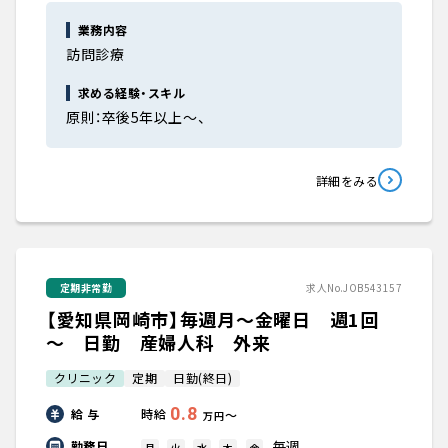
業務内容
訪問診療
求める経験・スキル
原則：卒後5年以上～、
詳細をみる
定期非常勤
求人No.JOB543157
【愛知県岡崎市】毎週月～金曜日 週1回
～ 日勤 産婦人科 外来
クリニック
定期
日勤(終日)
0.8
給 与
時給
〜
万円
毎週
勤務日
月
火
水
木
金