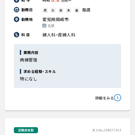
〜
万円
毎週
勤務日
月
火
水
木
金
愛知県岡崎市
勤務地
名鉄
婦人科・産婦人科
科 目
業務内容
病棟管理
求める経験・スキル
特になし
詳細をみる
定期非常勤
求人No.JOB577543