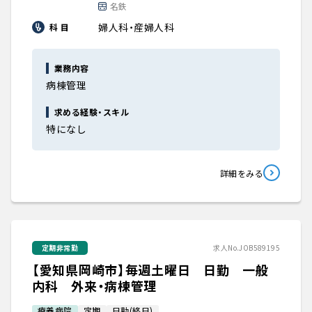
名鉄
婦人科・産婦人科
科 目
業務内容
病棟管理
求める経験・スキル
特になし
詳細をみる
定期非常勤
求人No.JOB589195
【愛知県岡崎市】毎週土曜日 日勤 一般
内科 外来・病棟管理
療養病院
定期
日勤(終日)