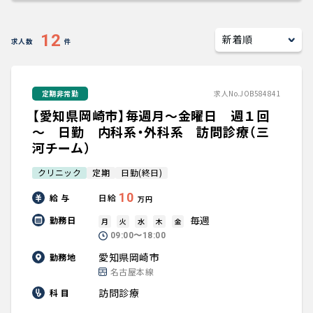
キャリアアドバイザー紹介
12
求人数
件
医師の求人・転職Q&A
定期非常勤
求人No.JOB584841
知りたい・聞きたい
【愛知県岡崎市】毎週月～金曜日 週１回
転職成功事例
～ 日勤 内科系・外科系 訪問診療（三
河チーム）
医師の転職マニュアル
クリニック
定期
日勤(終日)
10
給 与
日給
万円
データで見る医師の平均年収
毎週
勤務日
月
火
水
木
金
09:00〜18:00
医師に役立つ取材記事
愛知県岡崎市
勤務地
名古屋本線
大学医局紹介
訪問診療
科 目