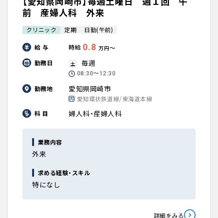
【愛知県岡崎市】毎週土曜日 週１回 午
前 産婦人科 外来
クリニック
定期
日勤(午前)
0.8
給 与
時給
〜
万円
毎週
勤務日
土
08:30〜12:30
愛知県岡崎市
勤務地
愛知環状鉄道線/東海道本線
婦人科・産婦人科
科 目
業務内容
外来
求める経験・スキル
特になし
詳細をみる