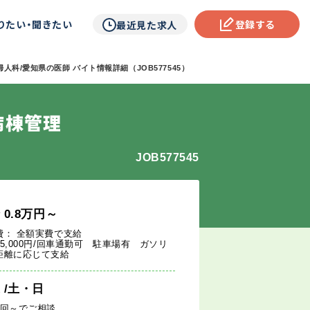
りたい・聞きたい
登録する
最近見た求人
人科/愛知県の医師 バイト情報詳細（JOB577545）
病棟管理
JOB577545
給
0.8
万円
～
費： 全額実費で支給
5,000円/回車通勤可 駐車場有 ガソリ
距離に応じて支給
週
/土・日
1回～でご相談。