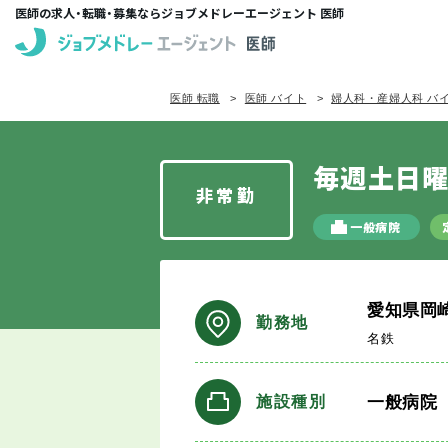
医師の求人・転職・募集ならジョブメドレーエージェント 医師
医師 転職
医師 バイト
婦人科・産婦人科 バ
毎週土日曜
非常勤
一般病院
愛知県岡
勤務地
名鉄
一般病院
施設種別