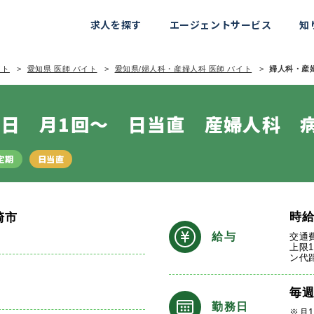
求人を探す
エージェントサービス
知
イト
愛知県 医師 バイト
愛知県/婦人科・産婦人科 医師 バイト
婦人科・産婦
日 月1回～ 日当直 産婦人科 
定期
日当直
時
崎市
給与
交通
上限1
ン代
毎
勤務日
※月