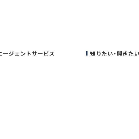
エージェントサービス
知りたい・聞きた
エージェントサービスTOP
転職成功事例
サービスの流れ
医師の転職マニュア
キャリアアドバイザー紹介
データで見る医師の
医師の求人・転職Q&A
医師に役立つ取材記
大学医局紹介