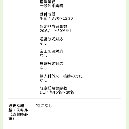
担当業務
一般外来業務
受付時間
午前：8:30～12:30
想定担当患者数
20名/回～30名/回
通常分娩対応
なし
帝王切開対応
なし
無痛分娩対応
なし
婦人科外来・検診の対応
なし
想定妊婦健診数
1日：約15名～20名
特になし
必要な経
験・スキル
（応募時必
須）