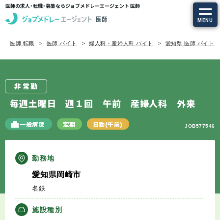
医師の求人・転職・募集ならジョブメドレーエージェント 医師
MENU
医師 転職
医師 バイト
婦人科・産婦人科 バイト
愛知県 医師 バイト
求人を探す
常勤の求人
非常勤
定期非常勤の求人
毎週土曜日 週１回 午前 産婦人科 外来
特集から探す
一般病院
定期
日勤(午前)
JOB577546
エージェントサービス
勤務地
愛知県岡崎市
エージェントサービスTOP
名鉄
サービスの流れ
施設種別