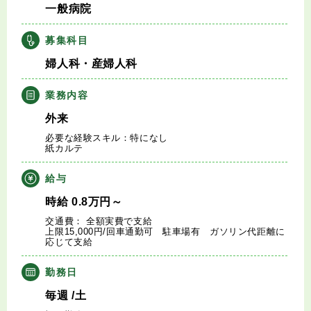
一般病院
キャリアアドバイザー紹介
募集科目
医師の求人・転職Q&A
婦人科・産婦人科
知りたい・聞きたい
業務内容
外来
転職成功事例
必要な経験スキル：特になし
紙カルテ
医師の転職マニュアル
給与
データで見る医師の平均年収
時給
0.8
万円
～
交通費： 全額実費で支給
上限15,000円/回車通勤可 駐車場有 ガソリン代距離に
医師に役立つ取材記事
応じて支給
勤務日
大学医局紹介
毎週
/土