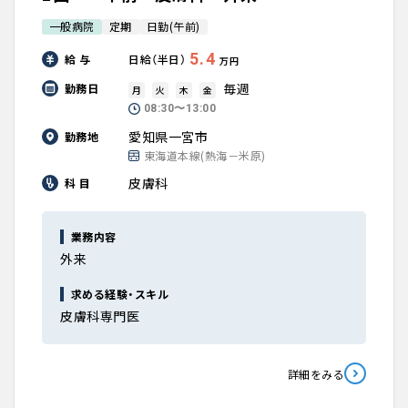
一般病院
定期
日勤(午前)
5.4
給 与
日給（半日）
万円
毎週
勤務日
月
火
木
金
08:30〜13:00
愛知県一宮市
勤務地
東海道本線(熱海－米原)
皮膚科
科 目
業務内容
外来
求める経験・スキル
皮膚科専門医
詳細をみる