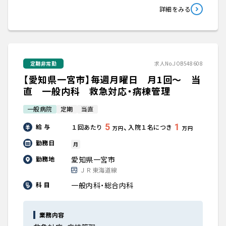
詳細をみる
定期非常勤
求人No.JOB548608
【愛知県一宮市】毎週月曜日 月1回～ 当
直 一般内科 救急対応・病棟管理
一般病院
定期
当直
5
1
、
給 与
１回あたり
入院１名につき
万円
万円
勤務日
月
愛知県一宮市
勤務地
ＪＲ東海道線
一般内科・総合内科
科 目
業務内容