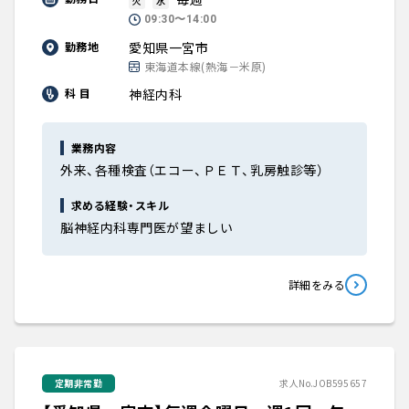
火
水
09:30〜14:00
愛知県一宮市
勤務地
東海道本線(熱海－米原)
神経内科
科 目
業務内容
外来、各種検査（エコー、ＰＥＴ、乳房触診等）
求める経験・スキル
脳神経内科専門医が望ましい
詳細をみる
定期非常勤
求人No.JOB595657