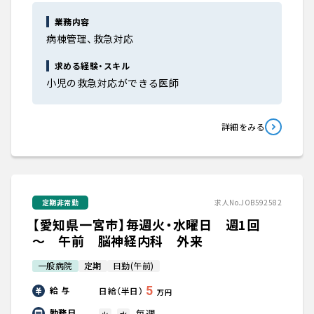
業務内容
病棟管理、救急対応
求める経験・スキル
小児の救急対応ができる医師
詳細をみる
定期非常勤
求人No.JOB592582
【愛知県一宮市】毎週火・水曜日 週1回
～ 午前 脳神経内科 外来
一般病院
定期
日勤(午前)
5
給 与
日給（半日）
万円
毎週
勤務日