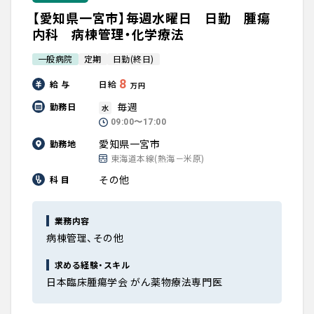
【愛知県一宮市】毎週水曜日 日勤 腫瘍
内科 病棟管理・化学療法
一般病院
定期
日勤(終日)
8
給 与
日給
万円
毎週
勤務日
水
09:00〜17:00
愛知県一宮市
勤務地
東海道本線(熱海－米原)
その他
科 目
業務内容
病棟管理、その他
求める経験・スキル
日本臨床腫瘍学会 がん薬物療法専門医