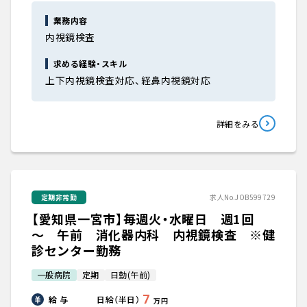
業務内容
内視鏡検査
求める経験・スキル
上下内視鏡検査対応、経鼻内視鏡対応
詳細をみる
定期非常勤
求人No.JOB599729
【愛知県一宮市】毎週火・水曜日 週1回
～ 午前 消化器内科 内視鏡検査 ※健
診センター勤務
一般病院
定期
日勤(午前)
7
給 与
日給（半日）
万円