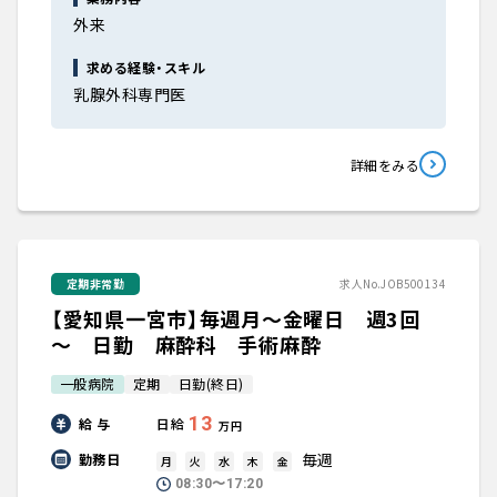
外来
求める経験・スキル
乳腺外科専門医
詳細をみる
定期非常勤
求人No.JOB500134
【愛知県一宮市】毎週月～金曜日 週3回
～ 日勤 麻酔科 手術麻酔
一般病院
定期
日勤(終日)
13
給 与
日給
万円
毎週
勤務日
月
火
水
木
金
08:30〜17:20