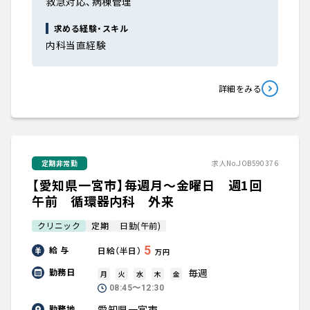
救急対応、病棟管理
求める経験・スキル
内科当直経験
詳細をみる
定期非常勤
求人No.JOB590376
【愛知県一宮市】毎週月～金曜日 週1回
午前 循環器内科 外来
クリニック
定期
日勤(午前)
5
給 与
日給（半日）
万円
毎週
勤務日
月
火
水
木
金
08:45〜12:30
愛知県一宮市
勤務地