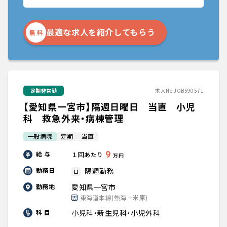
最適な求人を紹介してもらう
無 料
定期非常勤
求人No.JOB590571
【愛知県一宮市】隔週日曜日 当直 小児
科 救急外来・病棟管理
一般病院
定期
当直
9
給 与
１回あたり
万円
隔週勤務
勤務日
日
愛知県一宮市
勤務地
東海道本線(熱海－米原)
小児科・新生児科・小児外科
科 目