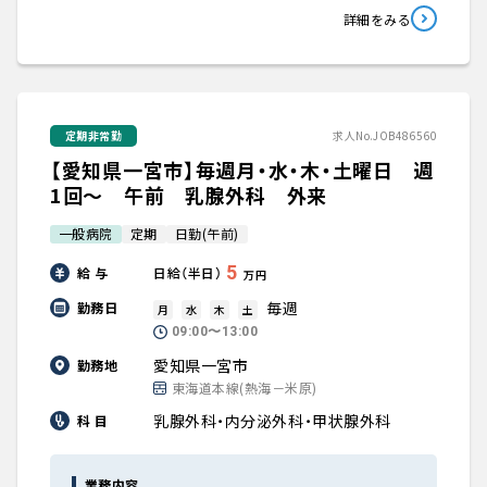
詳細をみる
定期非常勤
求人No.JOB486560
【愛知県一宮市】毎週月・水・木・土曜日 週
1回～ 午前 乳腺外科 外来
一般病院
定期
日勤(午前)
5
給 与
日給（半日）
万円
毎週
勤務日
月
水
木
土
09:00〜13:00
愛知県一宮市
勤務地
東海道本線(熱海－米原)
乳腺外科・内分泌外科・甲状腺外科
科 目
業務内容