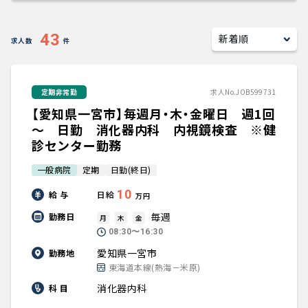
キャリアアドバイザー紹介
43
求人数
件
医師の求人・転職Q&A
定期非常勤
求人No.JOB599731
知りたい・聞きたい
【愛知県一宮市】毎週月・木・金曜日 週1回
転職成功事例
～ 日勤 消化器内科 内視鏡検査 ※健
診センター勤務
医師の転職マニュアル
一般病院
定期
日勤(終日)
10
給 与
日給
万円
データで見る医師の平均年収
毎週
勤務日
月
木
金
08:30〜16:30
医師に役立つ取材記事
愛知県一宮市
勤務地
東海道本線(熱海－米原)
大学医局紹介
消化器内科
科 目