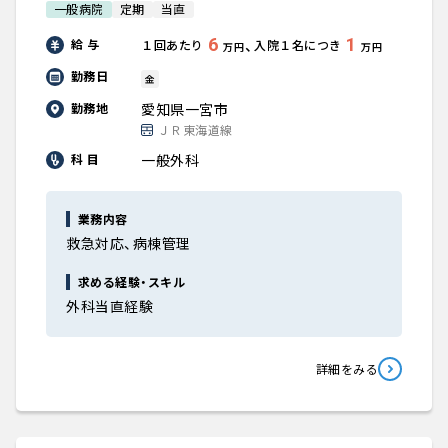
一般病院
定期
当直
6
1
、
給 与
１回あたり
入院１名につき
万円
万円
勤務日
金
愛知県一宮市
勤務地
ＪＲ東海道線
一般外科
科 目
業務内容
救急対応、病棟管理
求める経験・スキル
外科当直経験
詳細をみる