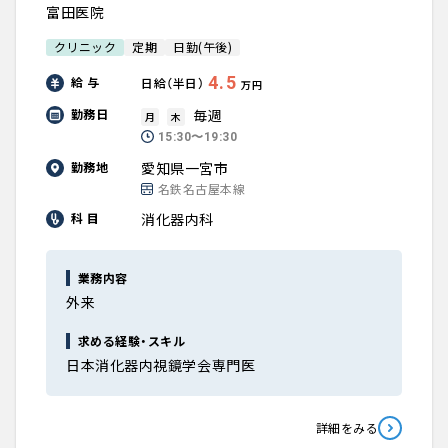
富田医院
クリニック
定期
日勤(午後)
4.5
給 与
日給（半日）
万円
毎週
勤務日
月
木
15:30〜19:30
愛知県一宮市
勤務地
名鉄名古屋本線
消化器内科
科 目
業務内容
外来
求める経験・スキル
日本消化器内視鏡学会専門医
詳細をみる