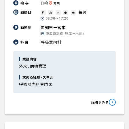
8
給 与
日給
万円
毎週
勤務日
月
水
木
金
土
08:30〜17:20
愛知県一宮市
勤務地
東海道本線(熱海－米原)
呼吸器内科
科 目
業務内容
外来、病棟管理
求める経験・スキル
呼吸器内科専門医
詳細をみる