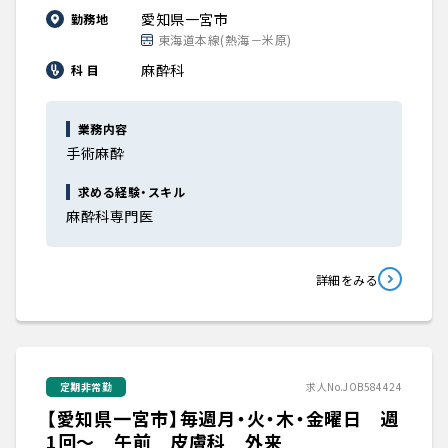
愛知県一宮市
勤務地
東海道本線(熱海－米原)
麻酔科
科 目
業務内容
手術麻酔
求める経験・スキル
麻酔科専門医
詳細をみる
定期非常勤
求人No.JOB584424
【愛知県一宮市】毎週月・火・木・金曜日 週
1回～ 午前 皮膚科 外来