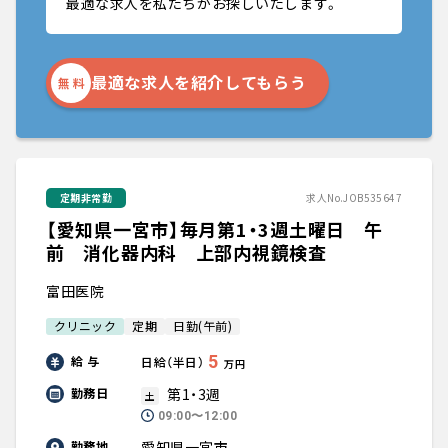
最適な求人を私たちがお探しいたします。
最適な求人を紹介してもらう
無 料
定期非常勤
求人No.JOB535647
【愛知県一宮市】毎月第1・3週土曜日 午
前 消化器内科 上部内視鏡検査
富田医院
クリニック
定期
日勤(午前)
5
給 与
日給（半日）
万円
第1・3週
勤務日
土
09:00〜12:00
愛知県一宮市
勤務地