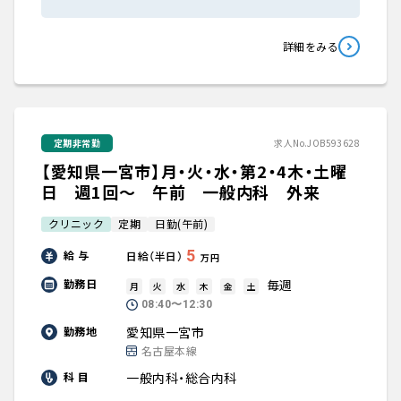
詳細をみる
定期非常勤
求人No.JOB593628
【愛知県一宮市】月・火・水・第2・4木・土曜
日 週1回～ 午前 一般内科 外来
クリニック
定期
日勤(午前)
5
給 与
日給（半日）
万円
毎週
勤務日
月
火
水
木
金
土
08:40〜12:30
愛知県一宮市
勤務地
名古屋本線
一般内科・総合内科
科 目