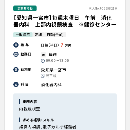
定期非常勤
求人No.JOB598216
【愛知県一宮市】毎週木曜日 午前 消化
器内科 上部内視鏡検査 ※健診センター
一般病院
定期
日勤(午前)
7
給 与
日給（半日）
万円
毎週
勤務日
木
09:00〜13:00
愛知県一宮市
勤務地
琴平線
消化器内科
科 目
業務内容
内視鏡検査
求める経験・スキル
経鼻内視鏡、電子カルテ経験者