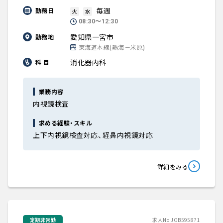
毎週
勤務日
火
水
08:30〜12:30
愛知県一宮市
勤務地
東海道本線(熱海－米原)
消化器内科
科 目
業務内容
内視鏡検査
求める経験・スキル
上下内視鏡検査対応、経鼻内視鏡対応
詳細をみる
定期非常勤
求人No.JOB595871