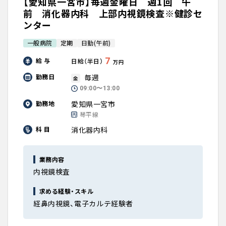
【愛知県一宮市】毎週金曜日 週1回 午
前 消化器内科 上部内視鏡検査※健診セ
ンター
一般病院
定期
日勤(午前)
7
給 与
日給（半日）
万円
毎週
勤務日
金
09:00〜13:00
愛知県一宮市
勤務地
琴平線
消化器内科
科 目
業務内容
内視鏡検査
求める経験・スキル
経鼻内視鏡、電子カルテ経験者