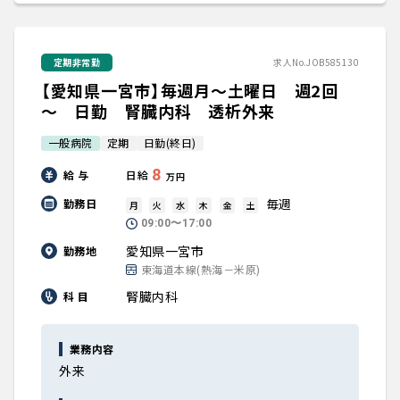
定期非常勤
求人No.JOB585130
【愛知県一宮市】毎週月～土曜日 週2回
～ 日勤 腎臓内科 透析外来
一般病院
定期
日勤(終日)
8
給 与
日給
万円
毎週
勤務日
月
火
水
木
金
土
09:00〜17:00
愛知県一宮市
勤務地
東海道本線(熱海－米原)
腎臓内科
科 目
業務内容
外来