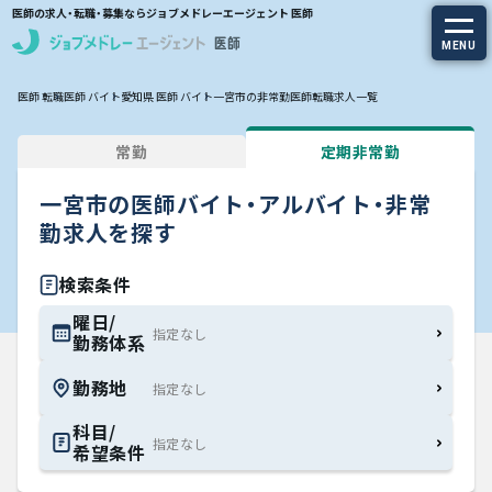
医師の求人・転職・募集ならジョブメドレーエージェント 医師
MENU
医師 転職
医師 バイト
愛知県 医師 バイト
一宮市の非常勤医師転職求人一覧
求人を探す
常勤
定期非常勤
常勤の求人
一宮市の医師バイト・アルバイト・非常
定期非常勤の求人
勤求人を探す
特集から探す
検索条件
曜日/
勤務体系
エージェントサービス
勤務地
エージェントサービスTOP
科目/
希望条件
サービスの流れ