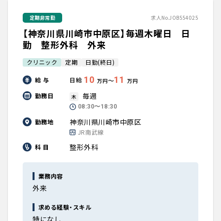
定期非常勤
求人No.JOB554025
【神奈川県川崎市中原区】毎週木曜日 日
勤 整形外科 外来
クリニック
定期
日勤(終日)
10
11
給 与
日給
〜
万円
万円
毎週
勤務日
木
08:30〜18:30
神奈川県川崎市中原区
勤務地
JR南武線
整形外科
科 目
業務内容
外来
求める経験・スキル
特になし