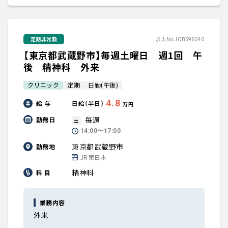
定期非常勤
求人No.JOB596040
【東京都武蔵野市】毎週土曜日 週1回 午
後 精神科 外来
クリニック
定期
日勤(午後)
4.8
給 与
日給（半日）
万円
毎週
勤務日
土
14:00〜17:00
東京都武蔵野市
勤務地
JR東日本
精神科
科 目
業務内容
外来