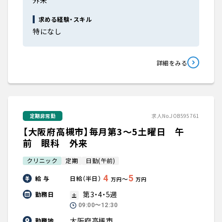
外来
求める経験・スキル
特になし
詳細をみる
定期非常勤
求人No.JOB595761
【大阪府高槻市】毎月第3～5土曜日 午
前 眼科 外来
クリニック
定期
日勤(午前)
4
5
給 与
日給（半日）
〜
万円
万円
第3・4・5週
勤務日
土
09:00〜12:30
大阪府高槻市
勤務地