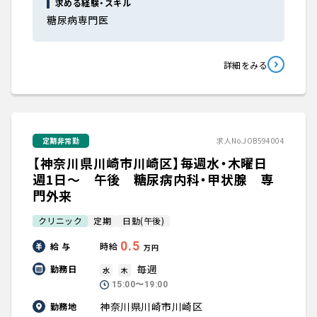
求める経験・スキル
糖尿病専門医
詳細をみる
定期非常勤
求人No.JOB594004
【神奈川県川崎市川崎区】毎週水・木曜日
週1日～ 午後 糖尿病内科・甲状腺 専
門外来
クリニック
定期
日勤(午後)
0.5
給 与
時給
万円
毎週
勤務日
水
木
15:00〜19:00
神奈川県川崎市川崎区
勤務地