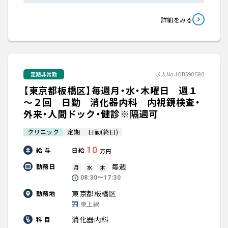
詳細をみる
定期非常勤
求人No.JOB590580
【東京都板橋区】毎週月・水・木曜日 週１
～２回 日勤 消化器内科 内視鏡検査・
外来・人間ドック・健診※隔週可
クリニック
定期
日勤(終日)
10
給 与
日給
万円
毎週
勤務日
月
水
木
08:30〜17:30
東京都板橋区
勤務地
東上線
消化器内科
科 目