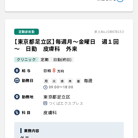
定期非常勤
求人No.JOB478153
【東京都足立区】毎週月～金曜日 週１回
～ 日勤 皮膚科 外来
クリニック
定期
日勤(終日)
8
給 与
日給
万円
毎週
勤務日
月
火
水
木
金
09:00〜18:00
東京都足立区
勤務地
つくばエクスプレス
皮膚科
科 目
業務内容