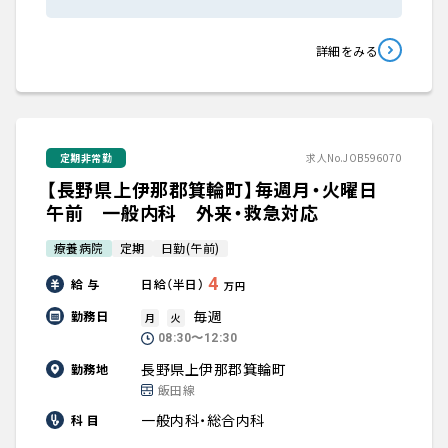
詳細をみる
定期非常勤
求人No.JOB596070
【長野県上伊那郡箕輪町】毎週月・火曜日
午前 一般内科 外来・救急対応
療養病院
定期
日勤(午前)
4
給 与
日給（半日）
万円
毎週
勤務日
月
火
08:30〜12:30
長野県上伊那郡箕輪町
勤務地
飯田線
一般内科・総合内科
科 目