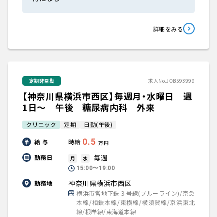
詳細をみる
定期非常勤
求人No.JOB593999
【神奈川県横浜市西区】毎週月・水曜日 週
1日～ 午後 糖尿病内科 外来
クリニック
定期
日勤(午後)
0.5
給 与
時給
万円
毎週
勤務日
月
水
15:00〜19:00
神奈川県横浜市西区
勤務地
横浜市営地下鉄３号線(ブルーライン)/京急
本線/相鉄本線/東横線/横須賀線/京浜東北
線/根岸線/東海道本線