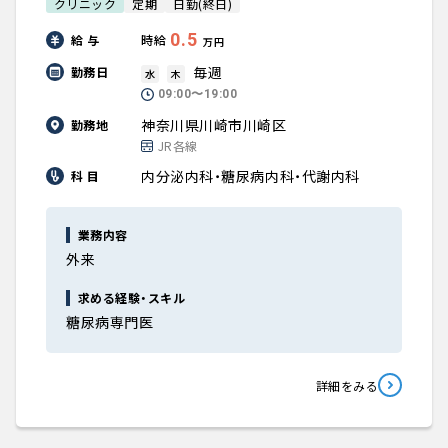
クリニック
定期
日勤(終日)
0.5
給 与
時給
万円
毎週
勤務日
水
木
09:00〜19:00
神奈川県川崎市川崎区
勤務地
JR各線
内分泌内科・糖尿病内科・代謝内科
科 目
業務内容
外来
求める経験・スキル
糖尿病専門医
詳細をみる