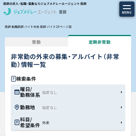
医師の求人・転職・募集ならジョブメドレーエージェント 医師
MENU
医師 転職
医師 バイト
外来 医師 バイト
29ページ目
求人を探す
常勤
定期非常勤
常勤の求人
非常勤の外来の募集・アルバイト（非常
定期非常勤の求人
勤）情報一覧
特集から探す
検索条件
曜日/
勤務体系
エージェントサービス
勤務地
エージェントサービスTOP
科目/
外来
希望条件
サービスの流れ