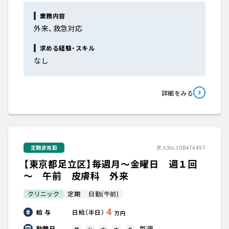
業務内容
外来、救急対応
求める経験・スキル
なし
詳細をみる
定期非常勤
求人No.JOB474497
【東京都足立区】毎週月～金曜日 週１回
～ 午前 皮膚科 外来
クリニック
定期
日勤(午前)
4
給 与
日給（半日）
万円
毎週
勤務日