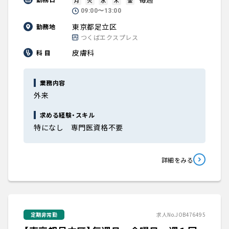
月
火
水
木
金
09:00〜13:00
東京都足立区
勤務地
つくばエクスプレス
皮膚科
科 目
業務内容
外来
求める経験・スキル
特になし 専門医資格不要
詳細をみる
定期非常勤
求人No.JOB476495