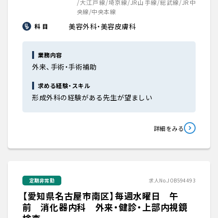
/大江戸線/埼京線/JR山手線/総武線/JR中
央線/中央本線
美容外科・美容皮膚科
科 目
業務内容
外来、手術・手術補助
求める経験・スキル
形成外科の経験がある先生が望ましい
詳細をみる
定期非常勤
求人No.JOB594493
【愛知県名古屋市南区】毎週水曜日 午
前 消化器内科 外来・健診・上部内視鏡