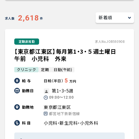
キャリアアドバイザー紹介
2,618
求人数
件
医師の求人・転職Q&A
定期非常勤
求人No.JOB593908
知りたい・聞きたい
【東京都江東区】毎月第1・3・５週土曜日
転職成功事例
午前 小児科 外来
クリニック
定期
日勤(午前)
医師の転職マニュアル
5
給 与
日給（半日）
万円
データで見る医師の平均年収
第1・3・5週
勤務日
土
09:00〜12:00
医師に役立つ取材記事
東京都江東区
勤務地
都営地下鉄新宿線
大学医局紹介
小児科・新生児科・小児外科
科 目