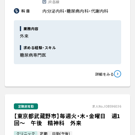
JR各線
内分泌内科・糖尿病内科・代謝内科
科 目
業務内容
外来
求める経験・スキル
糖尿病専門医
詳細をみる
定期非常勤
求人No.JOB596036
【東京都武蔵野市】毎週火・木・金曜日 週1
回～ 午後 精神科 外来
クリニック
定期
日勤(午後)