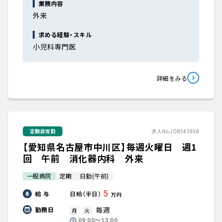
業務内容
外来
求める経験・スキル
小児科専門医
詳細をみる
定期非常勤
求人No.JOB543858
【愛知県名古屋市中川区】毎週火曜日 週1
回 午前 消化器内科 外来
一般病院
定期
日勤(午前)
5
給 与
日給（半日）
万円
毎週
勤務日
月
火
09:00〜13:00