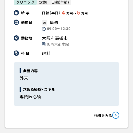
クリニック
定期
日勤(午前)
4
5
給 与
日給（半日）
〜
万円
万円
毎週
勤務日
月
09:00〜12:30
大阪府高槻市
勤務地
阪急京都本線
眼科
科 目
業務内容
外来
求める経験・スキル
専門医必須
詳細をみる