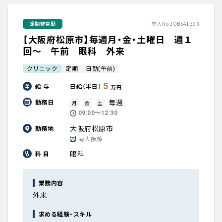
定期非常勤
求人No.JOB541393
【大阪府松原市】毎週月・金・土曜日 週１
回～ 午前 眼科 外来
クリニック
定期
日勤(午前)
5
給 与
日給（半日）
万円
毎週
勤務日
月
金
土
09:00〜12:30
大阪府松原市
勤務地
南大阪線
眼科
科 目
業務内容
外来
求める経験・スキル