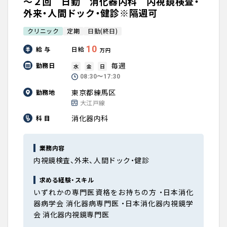
～２回 日勤 消化器内科 内視鏡検査・
外来・人間ドック・健診※隔週可
クリニック
定期
日勤(終日)
10
給 与
日給
万円
毎週
勤務日
水
金
日
08:30〜17:30
東京都練馬区
勤務地
大江戸線
消化器内科
科 目
業務内容
内視鏡検査、外来、人間ドック・健診
求める経験・スキル
いずれかの専門医資格をお持ちの方 ・日本消化
器病学会 消化器病専門医 ・日本消化器内視鏡学
会 消化器内視鏡専門医