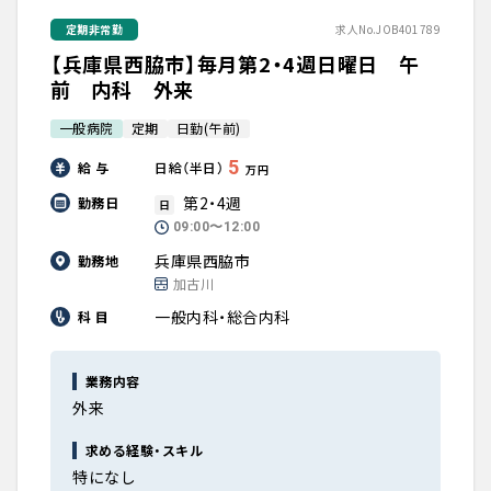
定期非常勤
求人No.JOB401789
【兵庫県西脇市】毎月第2・4週日曜日 午
前 内科 外来
一般病院
定期
日勤(午前)
5
給 与
日給（半日）
万円
第2・4週
勤務日
日
09:00〜12:00
兵庫県西脇市
勤務地
加古川
一般内科・総合内科
科 目
業務内容
外来
求める経験・スキル
特になし