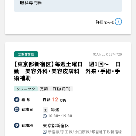
眼科専門医
詳細をみる
定期非常勤
求人No.JOB574729
【東京都新宿区】毎週土曜日 週1回～ 日
勤 美容外科・美容皮膚科 外来・手術・手
術補助
クリニック
定期
日勤(終日)
12
給 与
日給
万円
毎週
勤務日
土
10:30〜19:30
東京都新宿区
勤務地
新宿線/京王線/小田原線/都営地下鉄新宿線