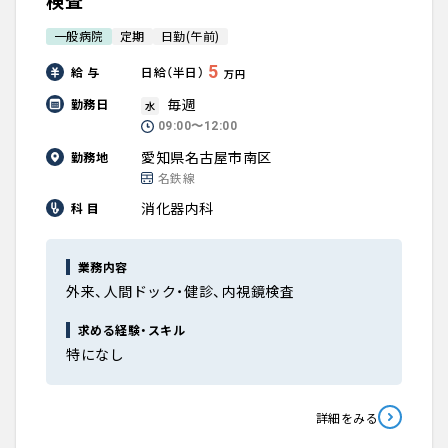
検査
一般病院
定期
日勤(午前)
5
給 与
日給（半日）
万円
毎週
勤務日
水
09:00〜12:00
愛知県名古屋市南区
勤務地
名鉄線
消化器内科
科 目
業務内容
外来、人間ドック・健診、内視鏡検査
求める経験・スキル
特になし
詳細をみる