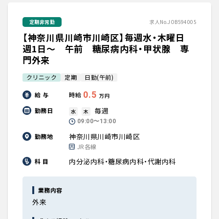
定期非常勤
求人No.JOB594005
【神奈川県川崎市川崎区】毎週水・木曜日
週1日～ 午前 糖尿病内科・甲状腺 専
門外来
クリニック
定期
日勤(午前)
0.5
給 与
時給
万円
毎週
勤務日
水
木
09:00〜13:00
神奈川県川崎市川崎区
勤務地
JR各線
内分泌内科・糖尿病内科・代謝内科
科 目
業務内容
外来