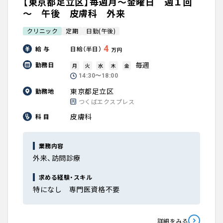
【東京都足立区】毎週月～金曜日 週１回
～ 午後 皮膚科 外来
クリニック
定期
日勤(午後)
4
給 与
日給（半日）
万円
毎週
勤務日
月
火
水
木
金
14:30〜18:00
東京都足立区
勤務地
つくばエクスプレス
皮膚科
科 目
業務内容
外来、訪問診療
求める経験・スキル
特になし 専門医資格不要
詳細をみる