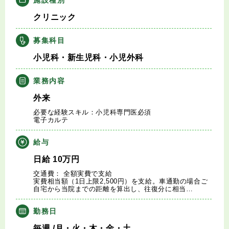
キャリアアドバイザー紹介
クリニック
医師の求人・転職Q&A
募集科目
小児科・新生児科・小児外科
知りたい・聞きたい
業務内容
転職成功事例
外来
必要な経験スキル：小児科専門医必須
医師の転職マニュアル
電子カルテ
給与
データで見る医師の平均年収
日給
10
万円
交通費： 全額実費で支給
医師に役立つ取材記事
実費相当額（1日上限2,500円）を支給。車通勤の場合ご
自宅から当院までの距離を算出し、往復分に相当…
大学医局紹介
勤務日
毎週
/月・火・木・金・土