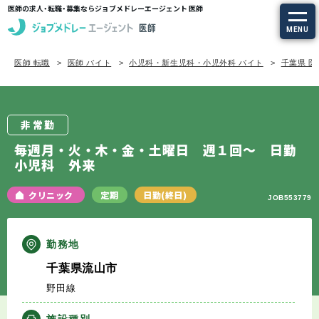
医師の求人・転職・募集ならジョブメドレーエージェント 医師
MENU
医師 転職
医師 バイト
小児科・新生児科・小児外科 バイト
千葉県 医
求人を探す
常勤の求人
非常勤
定期非常勤の求人
毎週月・火・木・金・土曜日 週１回～ 日勤
小児科 外来
特集から探す
クリニック
定期
日勤(終日)
JOB553779
エージェントサービス
勤務地
エージェントサービスTOP
千葉県流山市
野田線
サービスの流れ
施設種別