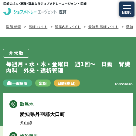
医師の求人・転職・募集ならジョブメドレーエージェント 医師
MENU
医師 転職
医師 バイト
腎臓内科 バイト
愛知県 医師 バイト
愛知県
求人を探す
常勤の求人
非常勤
定期非常勤の求人
毎週月・水・木・金曜日 週1回～ 日勤 腎臓
内科 外来・透析管理
特集から探す
一般病院
定期
日勤(終日)
JOB590665
エージェントサービス
勤務地
エージェントサービスTOP
愛知県丹羽郡大口町
犬山線
サービスの流れ
施設種別