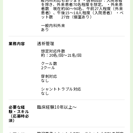
般内科対応もあります ・透析回診：入院患者
を除き、外来患者70名程度を想定。 ・外来患
者数 現在約80〜90名、午前27人程度（外来
患者）、午後15〜18人程度（入院患者） ・ベ
ット数 27台（個室あり）
一般内科外来
あり
透析管理
業務内容
想定対応件数
約：20名/回～21名/回
クール数
2クール
穿刺対応
なし
シャントトラブル対応
なし
臨床経験10年以上～
必要な経
験・スキル
（応募時必
須）