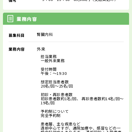
備考
業務内容
腎臓内科
募集科目
外来
業務内容
担当業務
一般外来業務
受付時間
午後：～19:30
想定担当患者数
20名/回～25名/回
初診・再診患者数
初診患者数約1名/回、 再診患者数約14名/回～
19名/回
予約制について
完全予約制
患者層、主な疾患など
透析中心ですが、通院加療や、感冒などの一