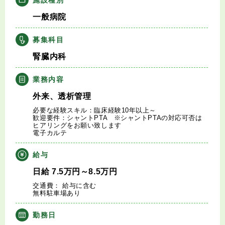
キャリアアドバイザー紹介
一般病院
医師の求人・転職Q&A
募集科目
腎臓内科
知りたい・聞きたい
業務内容
転職成功事例
外来、透析管理
必要な経験スキル：臨床経験10年以上～
医師の転職マニュアル
歓迎要件：シャントPTA ※シャントPTAの対応可否は
ヒアリングをお願い致します
電子カルテ
データで見る医師の平均年収
給与
医師に役立つ取材記事
日給
7.5
万円
～8.5
万円
交通費： 給与に含む
無料駐車場あり
大学医局紹介
勤務日