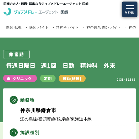
医師の求人・転職・募集ならジョブメドレーエージェント 医師
MENU
医師 転職
医師 バイト
精神科 バイト
神奈川県 医師 バイト
神奈川
求人を探す
常勤の求人
非常勤
定期非常勤の求人
毎週日曜日 週1回 日勤 精神科 外来
特集から探す
クリニック
定期
日勤(終日)
JOB481966
エージェントサービス
勤務地
神奈川県鎌倉市
エージェントサービスTOP
江の島線/横須賀線/根岸線/東海道本線
サービスの流れ
施設種別