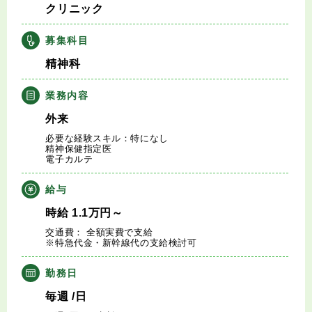
クリニック
キャリアアドバイザー紹介
募集科目
医師の求人・転職Q&A
精神科
知りたい・聞きたい
業務内容
外来
転職成功事例
必要な経験スキル：特になし
精神保健指定医
電子カルテ
医師の転職マニュアル
給与
データで見る医師の平均年収
時給
1.1
万円
～
交通費： 全額実費で支給
医師に役立つ取材記事
※特急代金・新幹線代の支給検討可
勤務日
大学医局紹介
毎週
/日