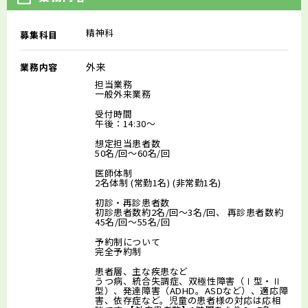
精神科
募集科目
外来
業務内容
担当業務
一般外来業務
受付時間
午後：14:30～
想定担当患者数
50名/回～60名/回
医師体制
2名体制 (常勤1名) (非常勤1名)
初診・再診患者数
初診患者数約2名/回～3名/回、 再診患者数約
45名/回～55名/回
予約制について
完全予約制
患者層、主な疾患など
うつ病、統合失調症、双極性障害（Ⅰ型・Ⅱ
型）、発達障害（ADHD。ASDなど）、適応障
害、依存症など。児童の患者様の対応は応相