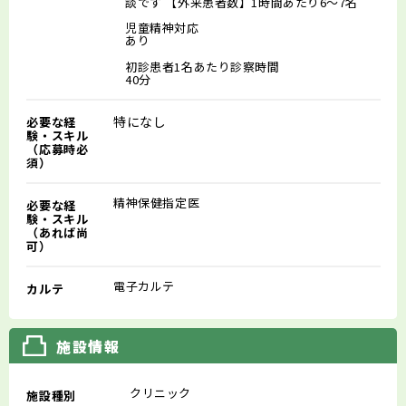
談です 【外来患者数】1時間あたり6～7名
児童精神対応
あり
初診患者1名あたり診察時間
40分
特になし
必要な経
験・スキル
（応募時必
須）
精神保健指定医
必要な経
験・スキル
（あれば尚
可）
電子カルテ
カルテ
施設情報
クリニック
施設種別