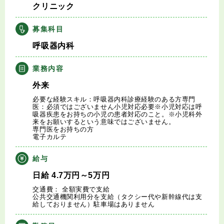
クリニック
キャリアアドバイザー紹介
募集科目
医師の求人・転職Q&A
呼吸器内科
知りたい・聞きたい
業務内容
外来
転職成功事例
必要な経験スキル：呼吸器内科診療経験のある方専門
医：必須ではございません小児対応必要※小児対応は呼
吸器疾患をお持ちの小児の患者対応のこと。※小児科外
医師の転職マニュアル
来をお願いするという意味ではございません。
専門医をお持ちの方
電子カルテ
データで見る医師の平均年収
給与
医師に役立つ取材記事
日給
4.7
万円
～5
万円
交通費： 全額実費で支給
大学医局紹介
公共交通機関利用分を支給（タクシー代や新幹線代は支
給しておりません）駐車場はありません