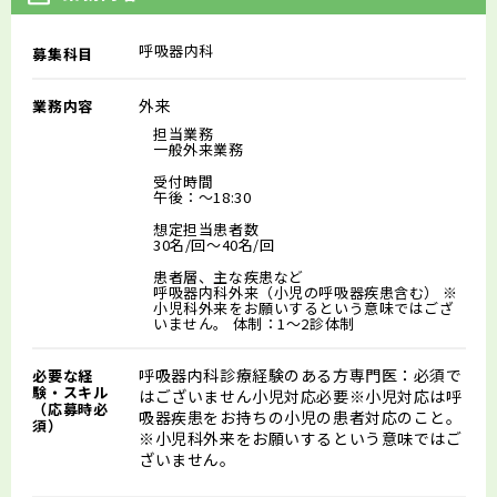
呼吸器内科
募集科目
外来
業務内容
担当業務
一般外来業務
受付時間
午後：～18:30
想定担当患者数
30名/回～40名/回
患者層、主な疾患など
呼吸器内科外来（小児の呼吸器疾患含む） ※
小児科外来をお願いするという意味ではござ
いません。 体制：1〜2診体制
呼吸器内科診療経験のある方専門医：必須で
必要な経
験・スキル
はございません小児対応必要※小児対応は呼
（応募時必
吸器疾患をお持ちの小児の患者対応のこと。
須）
※小児科外来をお願いするという意味ではご
ざいません。