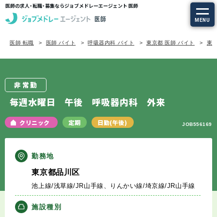
医師の求人・転職・募集ならジョブメドレーエージェント 医師
MENU
医師 転職
医師 バイト
呼吸器内科 バイト
東京都 医師 バイト
東京
求人を探す
常勤の求人
非常勤
定期非常勤の求人
毎週水曜日 午後 呼吸器内科 外来
特集から探す
クリニック
定期
日勤(午後)
JOB556169
エージェントサービス
勤務地
東京都品川区
エージェントサービスTOP
池上線/浅草線/JR山手線、りんかい線/埼京線/JR山手線
サービスの流れ
施設種別