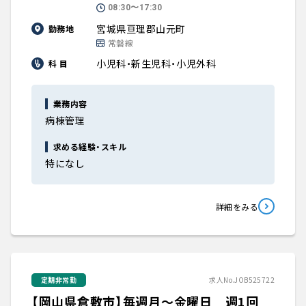
08:30〜17:30
宮城県亘理郡山元町
勤務地
常磐線
小児科・新生児科・小児外科
科 目
業務内容
病棟管理
求める経験・スキル
特になし
詳細をみる
定期非常勤
求人No.JOB525722
【岡山県倉敷市】毎週月～金曜日 週1回