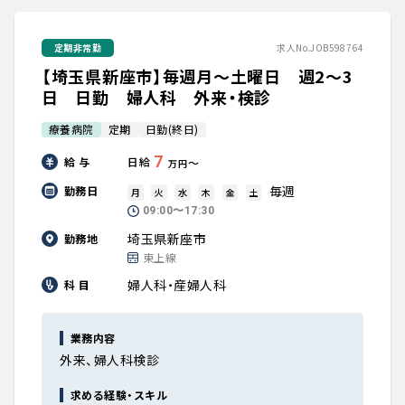
定期非常勤
求人No.JOB598764
【埼玉県新座市】毎週月～土曜日 週2～3
日 日勤 婦人科 外来・検診
療養病院
定期
日勤(終日)
7
給 与
日給
〜
万円
毎週
勤務日
月
火
水
木
金
土
09:00〜17:30
埼玉県新座市
勤務地
東上線
婦人科・産婦人科
科 目
業務内容
外来、婦人科検診
求める経験・スキル