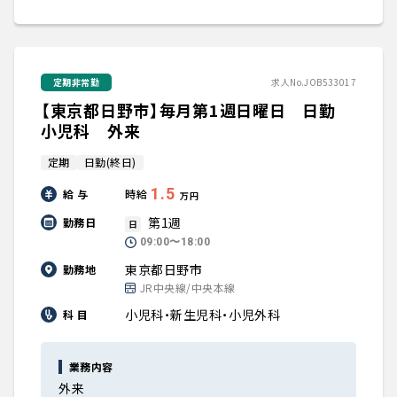
定期非常勤
求人No.JOB533017
【東京都日野市】毎月第1週日曜日 日勤
小児科 外来
定期
日勤(終日)
1.5
給 与
時給
万円
第1週
勤務日
日
09:00〜18:00
東京都日野市
勤務地
JR中央線/中央本線
小児科・新生児科・小児外科
科 目
業務内容
外来