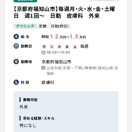
【京都府福知山市】毎週月・火・水・金・土曜
日 週1回～ 日勤 皮膚科 外来
クリニック
定期
日勤(終日)
1.2
1.5
給 与
時給
〜
万円
万円
毎週
勤務日
月
火
水
金
土
08:30〜19:00
京都府福知山市
勤務地
山陰本線(京都－下関)/舞鶴線/福知山線/宮
福線
皮膚科
科 目
業務内容
外来
求める経験・スキル
特になし