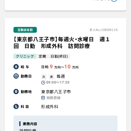
定期非常勤
求人No.JOB599136
【東京都八王子市】毎週火・水曜日 週１
回 日勤 形成外科 訪問診療
クリニック
定期
日勤(終日)
9
10
給 与
日給
〜
万円
万円
毎週
勤務日
火
水
09:00〜17:30
東京都八王子市
勤務地
相模原線
形成外科
科 目
業務内容
訪問診療