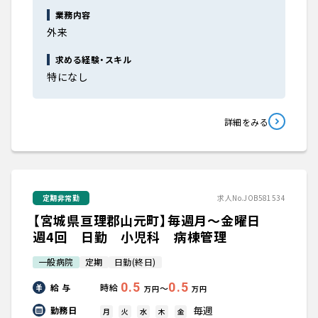
業務内容
外来
求める経験・スキル
特になし
詳細をみる
定期非常勤
求人No.JOB581534
【宮城県亘理郡山元町】毎週月～金曜日
週4回 日勤 小児科 病棟管理
一般病院
定期
日勤(終日)
0.5
0.5
給 与
時給
〜
万円
万円
毎週
勤務日
月
火
水
木
金