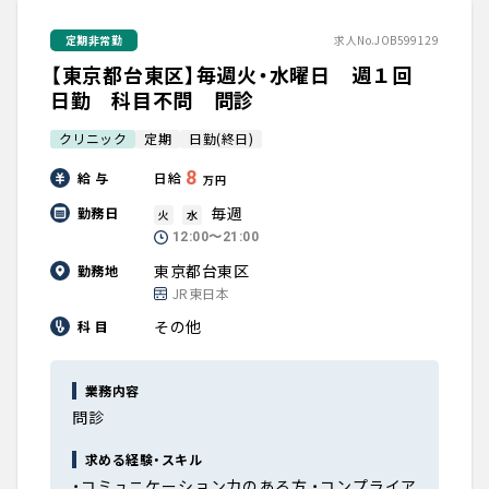
定期非常勤
求人No.JOB599129
【東京都台東区】毎週火・水曜日 週１回
日勤 科目不問 問診
クリニック
定期
日勤(終日)
8
給 与
日給
万円
毎週
勤務日
火
水
12:00〜21:00
東京都台東区
勤務地
JR東日本
その他
科 目
業務内容
問診
求める経験・スキル
・コミュニケーション力のある方 ・コンプライア