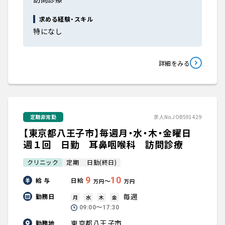
求める経験・スキル
特になし
詳細をみる
定期非常勤
求人No.JOB591429
【東京都八王子市】毎週月・水・木・金曜日
週１回 日勤 耳鼻咽喉科 訪問診療
クリニック
定期
日勤(終日)
9
10
給 与
日給
〜
万円
万円
毎週
勤務日
月
水
木
金
09:00〜17:30
東京都八王子市
勤務地