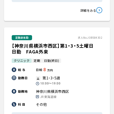
詳細をみる
定期非常勤
求人No.JOB584302
【神奈川県横浜市西区】第1・3・5土曜日
日勤 FAGA外来
クリニック
定期
日勤(終日)
8
給 与
日給
万円
第1・3・5週
勤務日
土
10:00〜19:00
神奈川県横浜市西区
勤務地
JR東海道線
その他
科 目