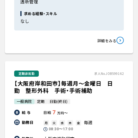
透析管理
求める経験・スキル
なし
詳細をみる
定期非常勤
求人No.JOB599162
【大阪府岸和田市】毎週月～金曜日 日
勤 整形外科 手術・手術補助
一般病院
定期
日勤(終日)
7
給 与
日給
〜
万円
毎週
勤務日
月
火
水
木
金
08:30〜17:00