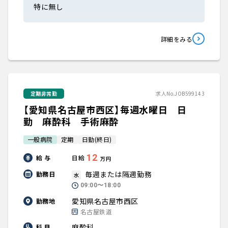
特に無し
詳細をみる
定期非常勤
求人No.JOB599143
【愛知県名古屋市西区】毎週水曜日 日
勤 麻酔科 手術麻酔
一般病院
定期
日勤(終日)
12
給 与
日給
万円
毎週または隔週勤務
勤務日
水
09:00〜18:00
愛知県名古屋市西区
勤務地
名古屋鉄道
麻酔科
科 目