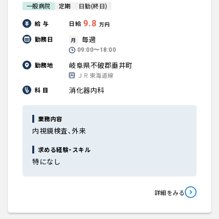
一般病院
定期
日勤(終日)
9.8
給 与
日給
万円
毎週
勤務日
月
09:00〜18:00
岐阜県不破郡垂井町
勤務地
ＪＲ東海道線
消化器内科
科 目
業務内容
内視鏡検査、外来
求める経験・スキル
特になし
詳細をみる