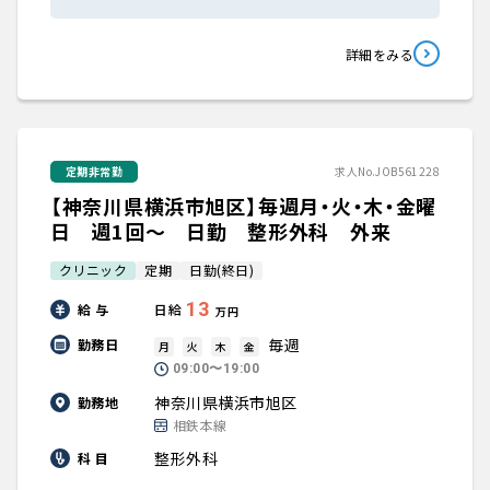
詳細をみる
定期非常勤
求人No.JOB561228
【神奈川県横浜市旭区】毎週月・火・木・金曜
日 週1回～ 日勤 整形外科 外来
クリニック
定期
日勤(終日)
13
給 与
日給
万円
毎週
勤務日
月
火
木
金
09:00〜19:00
神奈川県横浜市旭区
勤務地
相鉄本線
整形外科
科 目