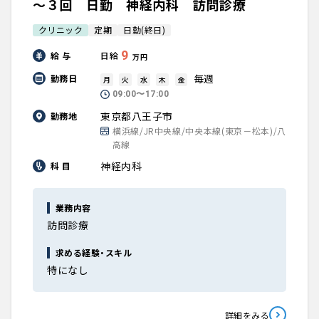
～３回 日勤 神経内科 訪問診療
クリニック
定期
日勤(終日)
9
給 与
日給
万円
毎週
勤務日
月
火
水
木
金
09:00〜17:00
東京都八王子市
勤務地
横浜線/JR中央線/中央本線(東京－松本)/八
高線
神経内科
科 目
業務内容
訪問診療
求める経験・スキル
特になし
詳細をみる