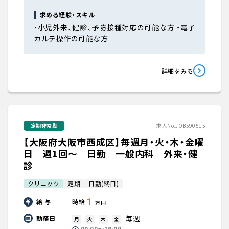
求める経験・スキル
・小児外来、健診、予防接種対応の可能な方 ・電子
カルテ操作の可能な方
詳細をみる
定期非常勤
求人No.JOB590515
【大阪府大阪市西成区】毎週月・火・木・金曜
日 週1回～ 日勤 一般内科 外来・健
診
クリニック
定期
日勤(終日)
1
給 与
時給
万円
毎週
勤務日
月
火
木
金