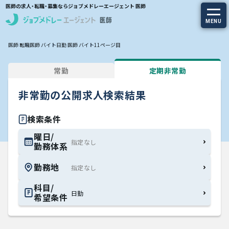
医師の求人・転職・募集ならジョブメドレーエージェント 医師
MENU
医師 転職
医師 バイト
日勤 医師 バイト
11ページ目
求人を探す
常勤
定期非常勤
常勤の求人
非常勤の公開求人検索結果
定期非常勤の求人
検索条件
特集から探す
曜日/
勤務体系
エージェントサービス
勤務地
エージェントサービスTOP
科目/
日勤
希望条件
サービスの流れ