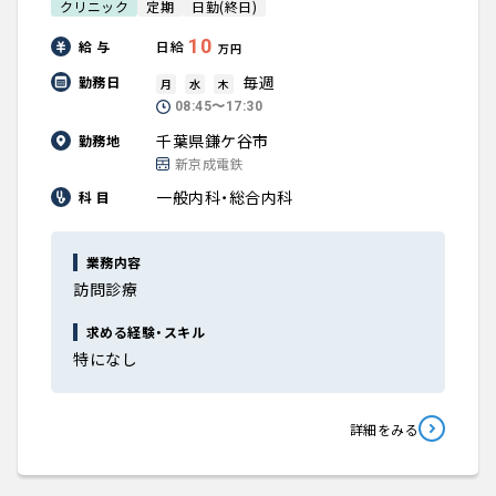
クリニック
定期
日勤(終日)
10
給 与
日給
万円
毎週
勤務日
月
水
木
08:45〜17:30
千葉県鎌ケ谷市
勤務地
新京成電鉄
一般内科・総合内科
科 目
業務内容
訪問診療
求める経験・スキル
特になし
詳細をみる