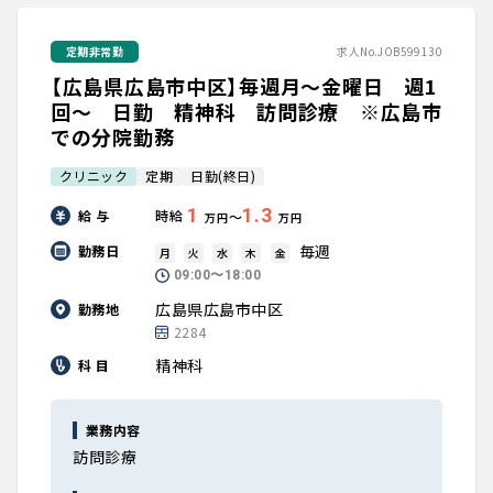
定期非常勤
求人No.JOB599130
【広島県広島市中区】毎週月～金曜日 週1
回～ 日勤 精神科 訪問診療 ※広島市
での分院勤務
クリニック
定期
日勤(終日)
1
1.3
給 与
時給
〜
万円
万円
毎週
勤務日
月
火
水
木
金
09:00〜18:00
広島県広島市中区
勤務地
2284
精神科
科 目
業務内容
訪問診療