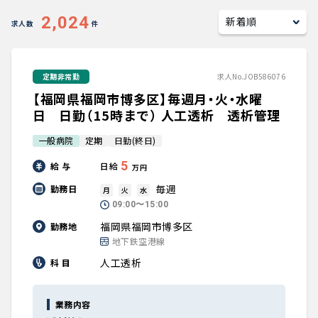
キャリアアドバイザー紹介
2,024
求人数
件
医師の求人・転職Q&A
定期非常勤
求人No.JOB586076
【福岡県福岡市博多区】毎週月・火・水曜
知りたい・聞きたい
日 日勤（15時まで） 人工透析 透析管理
転職成功事例
一般病院
定期
日勤(終日)
5
給 与
日給
医師の転職マニュアル
万円
毎週
勤務日
月
火
水
データで見る医師の平均年収
09:00〜15:00
福岡県福岡市博多区
勤務地
地下鉄空港線
医師に役立つ取材記事
人工透析
科 目
大学医局紹介
業務内容