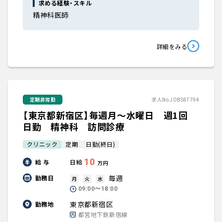
求める経験・スキル
精神科医師
詳細をみる
定期非常勤
求人No.JOB587794
【東京都新宿区】毎週月～水曜日 週1回
日勤 精神科 訪問診療
クリニック
定期
日勤(終日)
10
給 与
日給
万円
毎週
勤務日
月
火
水
09:00〜18:00
東京都新宿区
勤務地
都営地下鉄新宿線