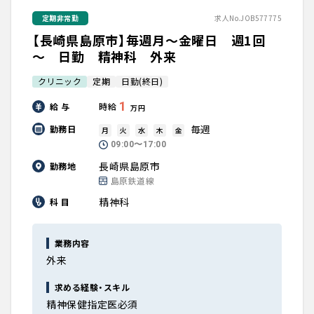
定期非常勤
求人No.JOB577775
【長崎県島原市】毎週月～金曜日 週1回
～ 日勤 精神科 外来
クリニック
定期
日勤(終日)
1
給 与
時給
万円
毎週
勤務日
月
火
水
木
金
09:00〜17:00
長崎県島原市
勤務地
島原鉄道線
精神科
科 目
業務内容
外来
求める経験・スキル
精神保健指定医必須