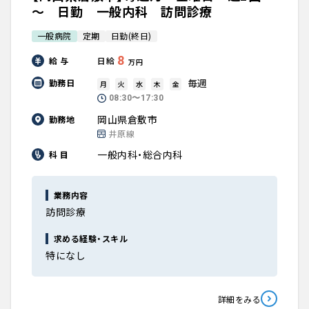
～ 日勤 一般内科 訪問診療
一般病院
定期
日勤(終日)
8
給 与
日給
万円
毎週
勤務日
月
火
水
木
金
08:30〜17:30
岡山県倉敷市
勤務地
井原線
一般内科・総合内科
科 目
業務内容
訪問診療
求める経験・スキル
特になし
詳細をみる