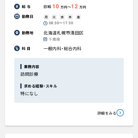
10
12
給 与
日給
〜
万円
万円
勤務日
月
火
水
木
金
08:30〜17:30
北海道札幌市清田区
勤務地
千歳線
一般内科・総合内科
科 目
業務内容
訪問診療
求める経験・スキル
特になし
詳細をみる