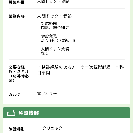
人間ドック・健診
募集科目
人間ドック・健診
業務内容
対応範囲
問診、総合判定
健診業務
あり (約：30名/回)
人間ドック業務
なし
・検診経験のある方 ※一次読影必須 ・科
必要な経
験・スキル
目不問
（応募時必
須）
電子カルテ
カルテ
施設情報
クリニック
施設種別