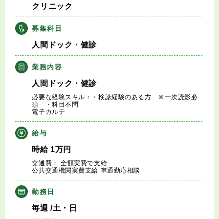
クリニック
キャリアアドバイザー紹介
募集科目
医師の求人・転職Q&A
人間ドック・健診
知りたい・聞きたい
業務内容
人間ドック・健診
転職成功事例
必要な経験スキル：・検診経験のある方 ※一次読影必
須 ・科目不問
電子カルテ
医師の転職マニュアル
給与
データで見る医師の平均年収
時給
1
万円
交通費： 全額実費で支給
医師に役立つ取材記事
公共交通機関実費支給 車通勤応相談
勤務日
大学医局紹介
毎週
/土・日