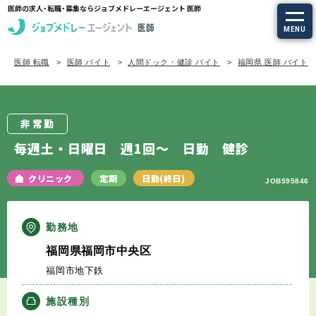
医師の求人・転職・募集ならジョブメドレーエージェント 医師
MENU
医師 転職
医師 バイト
人間ドック・健診 バイト
福岡県 医師 バイト
求人を探す
常勤の求人
非常勤
定期非常勤の求人
毎週土・日曜日 週1回～ 日勤 健診
特集から探す
クリニック
定期
日勤(終日)
JOB595846
エージェントサービス
勤務地
福岡県福岡市中央区
エージェントサービスTOP
福岡市地下鉄
サービスの流れ
施設種別