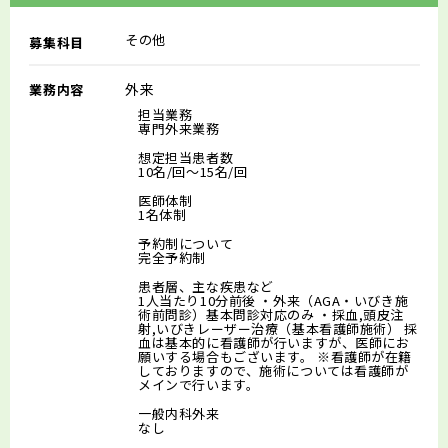
その他
募集科目
外来
業務内容
担当業務
専門外来業務
想定担当患者数
10名/回～15名/回
医師体制
1名体制
予約制について
完全予約制
患者層、主な疾患など
1人当たり10分前後 ・外来（AGA・いびき施
術前問診）基本問診対応のみ ・採血,頭皮注
射,いびきレーザー治療（基本看護師施術） 採
血は基本的に看護師が行いますが、医師にお
願いする場合もございます。 ※看護師が在籍
しておりますので、施術については看護師が
メインで行います。
一般内科外来
なし