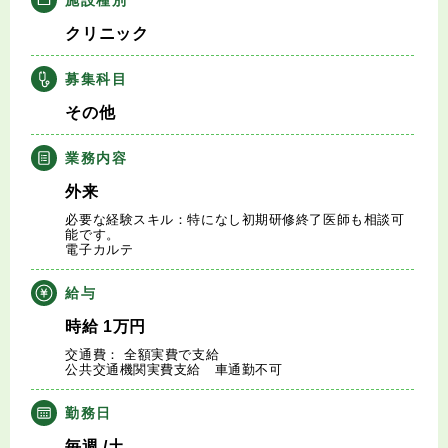
キャリアアドバイザー紹介
クリニック
医師の求人・転職Q&A
募集科目
その他
知りたい・聞きたい
業務内容
転職成功事例
外来
必要な経験スキル：特になし初期研修終了医師も相談可
医師の転職マニュアル
能です。
電子カルテ
データで見る医師の平均年収
給与
時給
1
万円
医師に役立つ取材記事
交通費： 全額実費で支給
公共交通機関実費支給 車通勤不可
大学医局紹介
勤務日
毎週
/土