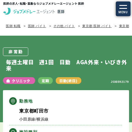
医師の求人・転職・募集ならジョブメドレーエージェント 医師
MENU
医師 転職
医師 バイト
その他 バイト
東京都 医師 バイト
東京都/
求人を探す
常勤の求人
非常勤
定期非常勤の求人
毎週土曜日 週1回 日勤 AGA外来・いびき外
来
特集から探す
クリニック
定期
日勤(終日)
JOB592179
エージェントサービス
勤務地
エージェントサービスTOP
東京都町田市
小田原線/横浜線
サービスの流れ
施設種別