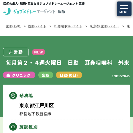
医師の求人・転職・募集ならジョブメドレーエージェント 医師
MENU
医師 転職
医師 バイト
耳鼻咽喉科 バイト
東京都 医師 バイト
東京
求人を探す
常勤の求人
非常勤
NEW
定期非常勤の求人
毎月第２・４週火曜日 日勤 耳鼻咽喉科 外来
特集から探す
クリニック
定期
日勤(終日)
JOB552845
エージェントサービス
勤務地
東京都江戸川区
エージェントサービスTOP
都営地下鉄新宿線
サービスの流れ
施設種別