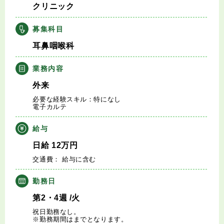
クリニック
キャリアアドバイザー紹介
募集科目
医師の求人・転職Q&A
耳鼻咽喉科
知りたい・聞きたい
業務内容
外来
転職成功事例
必要な経験スキル：特になし
電子カルテ
医師の転職マニュアル
給与
データで見る医師の平均年収
日給
12
万円
交通費： 給与に含む
医師に役立つ取材記事
勤務日
大学医局紹介
第2・4週
/火
祝日勤務なし。
※勤務期間はまでとなります。