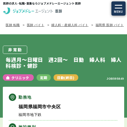
医師の求人・転職・募集ならジョブメドレーエージェント 医師
MENU
医師 転職
医師 バイト
婦人科・産婦人科 バイト
福岡県 医師 バイト
求人を探す
常勤の求人
非常勤
定期非常勤の求人
毎週月～日曜日 週2回～ 日勤 婦人科 婦人
科検診・健診
特集から探す
クリニック
定期
日勤(終日)
JOB595849
エージェントサービス
勤務地
エージェントサービスTOP
福岡県福岡市中央区
福岡市地下鉄
サービスの流れ
施設種別