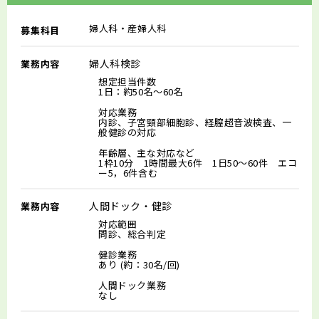
婦人科・産婦人科
募集科目
婦人科検診
業務内容
想定担当件数
1日：約50名～60名
対応業務
内診、子宮頸部細胞診、経膣超音波検査、一
般健診の対応
年齢層、主な対応など
1枠10分 1時間最大6件 1日50～60件 エコ
ー5，6件含む
人間ドック・健診
業務内容
対応範囲
問診、総合判定
健診業務
あり (約：30名/回)
人間ドック業務
なし