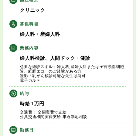
キャリアアドバイザー紹介
クリニック
医師の求人・転職Q&A
募集科目
婦人科・産婦人科
知りたい・聞きたい
業務内容
転職成功事例
婦人科検診、人間ドック・健診
必要な経験スキル：婦人科,産婦人科または子宮頸部細胞
医師の転職マニュアル
診、経腟エコーのご経験がある方
読影・乳がん検診可能な先生は尚可
電子カルテ
データで見る医師の平均年収
給与
医師に役立つ取材記事
時給
1
万円
交通費： 全額実費で支給
公共交通機関実費支給 車通勤応相談
大学医局紹介
勤務日