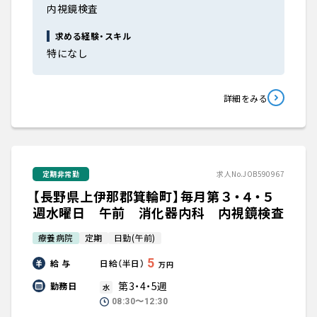
内視鏡検査
求める経験・スキル
特になし
詳細をみる
定期非常勤
求人No.JOB590967
【長野県上伊那郡箕輪町】毎月第３・４・５
週水曜日 午前 消化器内科 内視鏡検査
療養病院
定期
日勤(午前)
5
給 与
日給（半日）
万円
第3・4・5週
勤務日
水
08:30〜12:30