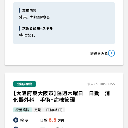
業務内容
外来、内視鏡検査
求める経験・スキル
特になし
詳細をみる
定期非常勤
求人No.JOB592355
【大阪府東大阪市】隔週木曜日 日勤 消
化器外科 手術・病棟管理
療養病院
定期
日勤(終日)
6.5
給 与
日給
万円