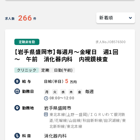
キャリアアドバイザー紹介
266
求人数
件
医師の求人・転職Q&A
定期非常勤
求人No.JOB576500
知りたい・聞きたい
【岩手県盛岡市】毎週月～金曜日 週1回
転職成功事例
～ 午前 消化器内科 内視鏡検査
クリニック
定期
日勤(午前)
医師の転職マニュアル
5
給 与
日給（半日）
万円
データで見る医師の平均年収
毎週
勤務日
月
火
水
木
金
08:00〜12:00
医師に役立つ取材記事
岩手県盛岡市
勤務地
東北本線(上野－盛岡)/ＩＧＲいわて銀河鉄
道/花輪線/山田線/秋田新幹線/田沢湖線/東
大学医局紹介
北新幹線/東北本線
消化器内科
科 目