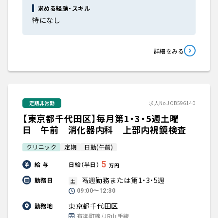
求める経験・スキル
特になし
詳細をみる
定期非常勤
求人No.JOB596140
【東京都千代田区】毎月第1・3・5週土曜
日 午前 消化器内科 上部内視鏡検査
クリニック
定期
日勤(午前)
5
給 与
日給（半日）
万円
隔週勤務または第1・3・5週
勤務日
土
09:00〜12:30
東京都千代田区
勤務地
有楽町線/JR山手線