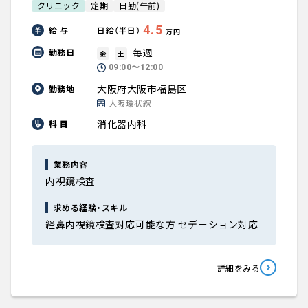
クリニック
定期
日勤(午前)
4.5
給 与
日給（半日）
万円
毎週
勤務日
金
土
09:00〜12:00
大阪府大阪市福島区
勤務地
大阪環状線
消化器内科
科 目
業務内容
内視鏡検査
求める経験・スキル
経鼻内視鏡検査対応可能な方 セデーション対応
詳細をみる