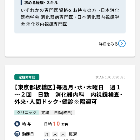
求める経験・スキル
いずれかの専門医資格をお持ちの方 ・日本消化
器病学会 消化器病専門医 ・日本消化器内視鏡学
会 消化器内視鏡専門医
詳細をみる
定期非常勤
求人No.JOB590580
【東京都板橋区】毎週月・水・木曜日 週１
～２回 日勤 消化器内科 内視鏡検査・
外来・人間ドック・健診※隔週可
クリニック
定期
日勤(終日)
10
給 与
日給
万円
毎週
勤務日
月
水
木