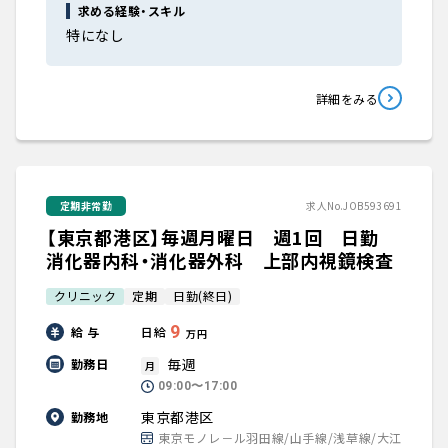
求める経験・スキル
特になし
詳細をみる
定期非常勤
求人No.JOB593691
【東京都港区】毎週月曜日 週1回 日勤
消化器内科・消化器外科 上部内視鏡検査
クリニック
定期
日勤(終日)
9
給 与
日給
万円
毎週
勤務日
月
09:00〜17:00
東京都港区
勤務地
東京モノレ－ル羽田線/山手線/浅草線/大江