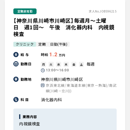
定期非常勤
求人No.JOB596215
【神奈川県川崎市川崎区】毎週月～土曜
日 週1回～ 午後 消化器内科 内視鏡
検査
クリニック
定期
日勤(午後)
1.2
給 与
時給
万円
毎週
勤務日
月
火
水
木
金
土
13:00〜16:00
神奈川県川崎市川崎区
勤務地
京浜東北線/東海道本線(東京－熱海)/南武
線(川崎－立川))
消化器内科
科 目
業務内容
内視鏡検査