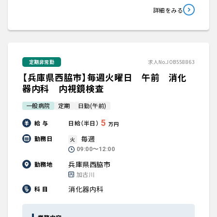
詳細をみる
定期非常勤
求人No.JOB558863
【兵庫県西脇市】毎週火曜日 午前 消化
器内科 内視鏡検査
一般病院
定期
日勤(午前)
5
給 与
日給（半日）
万円
毎週
勤務日
火
09:00〜12:00
兵庫県西脇市
勤務地
加古川
消化器内科
科 目