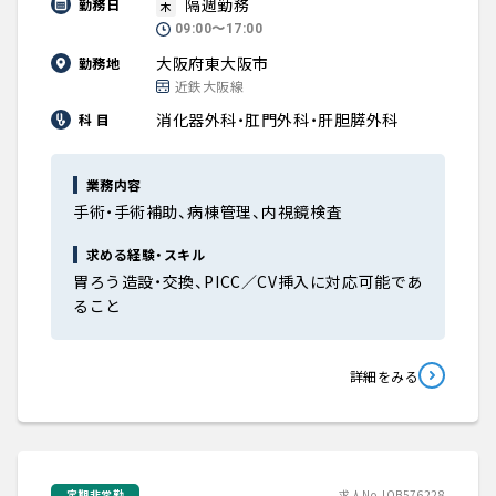
隔週勤務
勤務日
木
09:00〜17:00
大阪府東大阪市
勤務地
近鉄大阪線
消化器外科・肛門外科・肝胆膵外科
科 目
業務内容
手術・手術補助、病棟管理、内視鏡検査
求める経験・スキル
胃ろう造設・交換、PICC／CV挿入に対応可能であ
ること
詳細をみる
定期非常勤
求人No.JOB576228