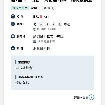
クリニック
定期
日勤(終日)
8
給 与
日給
万円
毎週
勤務日
月
火
水
木
金
08:30〜17:00
静岡県浜松市中央区
勤務地
JR東海道本線
消化器内科
科 目
業務内容
内視鏡検査
求める経験・スキル
特になし
詳細をみる