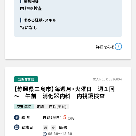
業務内容
内視鏡検査
求める経験・スキル
特になし
詳細をみる
定期非常勤
求人No.JOB536004
【静岡県三島市】毎週月・火曜日 週１回
～ 午前 消化器内科 内視鏡検査
療養病院
定期
日勤(午前)
5
給 与
日給（半日）
万円
毎週
勤務日
月
火
08:30〜12:30