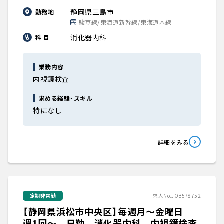
静岡県三島市
勤務地
駿豆線/東海道新幹線/東海道本線
消化器内科
科 目
業務内容
内視鏡検査
求める経験・スキル
特になし
詳細をみる
定期非常勤
求人No.JOB578752
【静岡県浜松市中央区】毎週月～金曜日
週1回～ 日勤 消化器内科 内視鏡検査