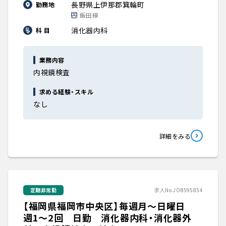
長野県上伊那郡箕輪町
勤務地
飯田線
消化器内科
科 目
業務内容
内視鏡検査
求める経験・スキル
なし
詳細をみる
定期非常勤
求人No.JOB595854
【福岡県福岡市中央区】毎週月～日曜日
週1～2回 日勤 消化器内科・消化器外