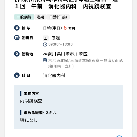
１回 午前 消化器内科 内視鏡検査
一般病院
定期
日勤(午前)
5
給 与
日給（半日）
万円
毎週
勤務日
土
09:00〜13:00
神奈川県川崎市川崎区
勤務地
京浜東北線/東海道本線(東京－熱海)/南武
線(川崎－立川)
消化器内科
科 目
業務内容
内視鏡検査
求める経験・スキル
特になし