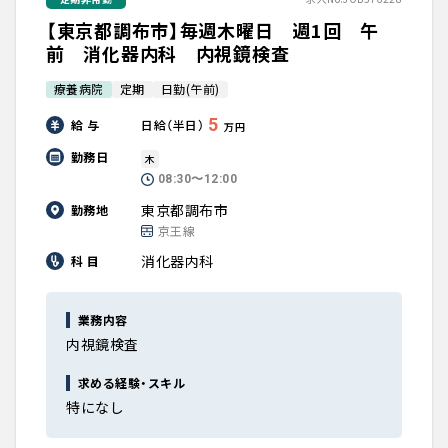
【東京都調布市】毎週木曜日 週1回 午
前 消化器内科 内視鏡検査
療養病院
定期
日勤(午前)
5
給 与
日給（半日）
万円
勤務日
木
08:30〜12:00
東京都調布市
勤務地
京王線
消化器内科
科 目
業務内容
内視鏡検査
求める経験・スキル
特になし