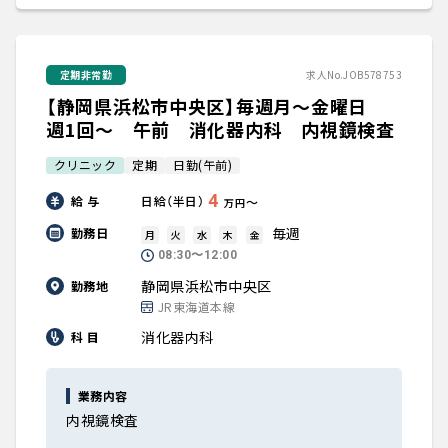
定期非常勤
求人No.JOB578753
【静岡県浜松市中央区】毎週月～金曜日
週1回～ 午前 消化器内科 内視鏡検査
クリニック
定期
日勤(午前)
4
給 与
日給（半日）
〜
万円
毎週
勤務日
月
火
水
木
金
08:30〜12:00
静岡県浜松市中央区
勤務地
JR東海道本線
消化器内科
科 目
業務内容
内視鏡検査