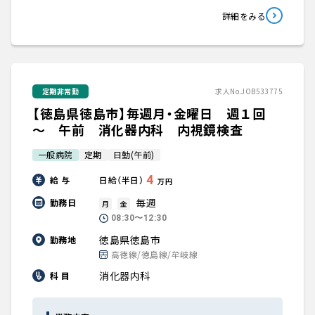
詳細をみる
定期非常勤
求人No.JOB533775
【徳島県徳島市】毎週月・金曜日 週１回
～ 午前 消化器内科 内視鏡検査
一般病院
定期
日勤(午前)
4
給 与
日給（半日）
万円
毎週
勤務日
月
金
08:30〜12:30
徳島県徳島市
勤務地
高徳線/徳島線/牟岐線
消化器内科
科 目