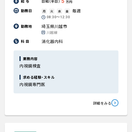
5
給 与
日給（半日）
万円
毎週
勤務日
月
火
水
金
08:30〜12:30
埼玉県川越市
勤務地
川越線
消化器内科
科 目
業務内容
内視鏡検査
求める経験・スキル
内視鏡専門医
詳細をみる