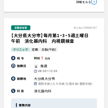
詳細をみる
定期非常勤
求人No.JOB590367
【大分県大分市】毎月第1・3・5週土曜日
午前 消化器内科 内視鏡検査
クリニック
定期
日勤(午前)
1
給 与
時給
万円
毎週
勤務日
土
08:30〜12:30
大分県大分市
勤務地
豊肥本線/(久大本線/日豊本線/豊肥本線)
消化器内科
科 目
業務内容