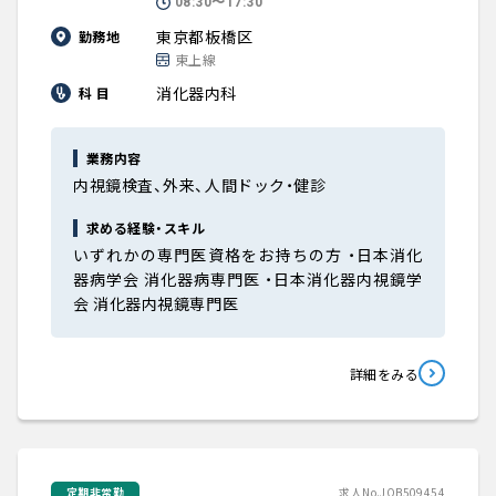
08:30〜17:30
東京都板橋区
勤務地
東上線
消化器内科
科 目
業務内容
内視鏡検査、外来、人間ドック・健診
求める経験・スキル
いずれかの専門医資格をお持ちの方 ・日本消化
器病学会 消化器病専門医 ・日本消化器内視鏡学
会 消化器内視鏡専門医
詳細をみる
定期非常勤
求人No.JOB509454