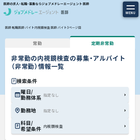
医師の求人・転職・募集ならジョブメドレーエージェント 医師
MENU
医師 転職
医師 バイト
内視鏡検査 医師 バイト
3ページ目
求人を探す
常勤
定期非常勤
常勤の求人
非常勤の内視鏡検査の募集・アルバイト
定期非常勤の求人
（非常勤）情報一覧
特集から探す
検索条件
曜日/
勤務体系
エージェントサービス
勤務地
エージェントサービスTOP
科目/
内視鏡検査
希望条件
サービスの流れ