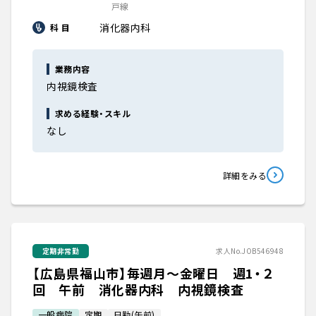
戸線
消化器内科
科 目
業務内容
内視鏡検査
求める経験・スキル
なし
詳細をみる
定期非常勤
求人No.JOB546948
【広島県福山市】毎週月～金曜日 週1・２
回 午前 消化器内科 内視鏡検査
一般病院
定期
日勤(午前)