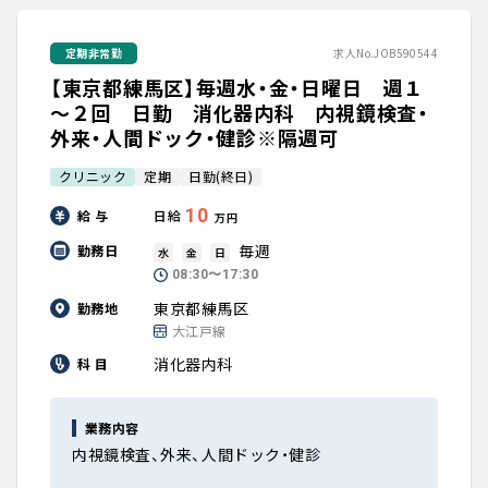
定期非常勤
求人No.JOB590544
【東京都練馬区】毎週水・金・日曜日 週１
～２回 日勤 消化器内科 内視鏡検査・
外来・人間ドック・健診※隔週可
クリニック
定期
日勤(終日)
10
給 与
日給
万円
毎週
勤務日
水
金
日
08:30〜17:30
東京都練馬区
勤務地
大江戸線
消化器内科
科 目
業務内容
内視鏡検査、外来、人間ドック・健診