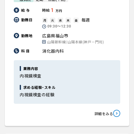
1
給 与
時給
万円
毎週
勤務日
月
火
水
木
金
09:30〜12:30
広島県福山市
勤務地
山陽新幹線/山陽本線(神戸－門司)
消化器内科
科 目
業務内容
内視鏡検査
求める経験・スキル
内視鏡検査の経験
詳細をみる