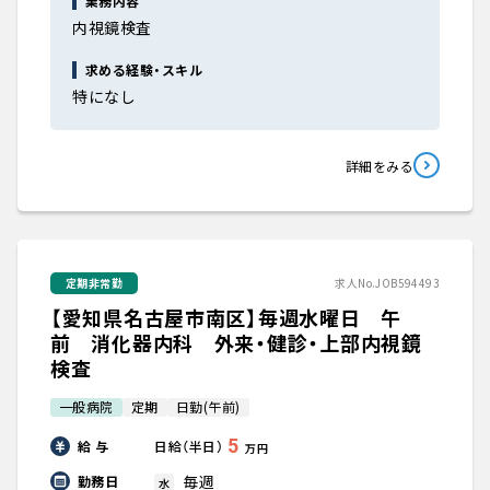
業務内容
内視鏡検査
求める経験・スキル
特になし
詳細をみる
定期非常勤
求人No.JOB594493
【愛知県名古屋市南区】毎週水曜日 午
前 消化器内科 外来・健診・上部内視鏡
検査
一般病院
定期
日勤(午前)
5
給 与
日給（半日）
万円
毎週
勤務日
水