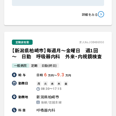
詳細をみる
定期非常勤
求人No.JOB486950
【新潟県柏崎市】毎週月～金曜日 週1回
～ 日勤 呼吸器内科 外来・内視鏡検査
一般病院
定期
日勤(終日)
6
9.3
給 与
日給
〜
万円
万円
勤務日
月
火
水
木
金
08:30〜17:15
新潟県柏崎市
勤務地
後線/信越本線
呼吸器内科
科 目