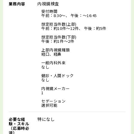
内視鏡検査
業務内容
受付時間
午前：8:30～、 午後：～16:45
想定担当件数(上部)
午前：約10件～12件、 午後：約5件
想定担当件数(下部)
午後：約1件～2件
上部内視鏡種類
経口、経鼻
一般内科外来
なし
健診・人間ドック
なし
内視鏡メーカー
1
セデーション
選択可能
特になし
必要な経
験・スキル
（応募時必
須）