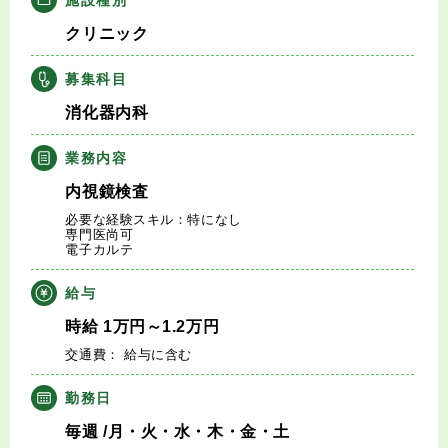
キャリアアドバイザー紹介
クリニック
医師の求人・転職Q&A
募集科目
消化器内科
知りたい・聞きたい
業務内容
転職成功事例
内視鏡検査
必要な経験スキル：特になし
医師の転職マニュアル
専門医尚可
電子カルテ
データで見る医師の平均年収
給与
時給
1
万円
～1.2
万円
医師に役立つ取材記事
交通費： 給与に含む
大学医局紹介
勤務日
毎週
/月・火・水・木・金・土