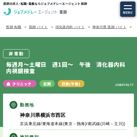
医師の求人・転職・募集ならジョブメドレーエージェント 医師
MENU
医師 転職
医師 バイト
消化器内科 バイト
神奈川県 医師 バイト
求人を探す
常勤の求人
非常勤
定期非常勤の求人
毎週月～土曜日 週1回～ 午後 消化器内科
内視鏡検査
特集から探す
クリニック
定期
日勤(午後)
JOB578177
エージェントサービス
勤務地
エージェントサービスTOP
神奈川県横浜市西区
京浜東北線/東海道本線(東京－熱海)/南武線(川崎－立川))
サービスの流れ
施設種別