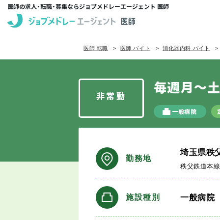
医師の求人・転職・募集ならジョブメドレーエージェント 医師
医師 転職
医師 バイト
消化器内科 バイト
毎週月～土
非常勤
一般病院
埼玉県秩
勤務地
秩父鉄道本
一般病院
施設種別