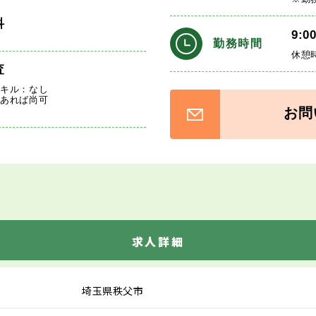
科
9:0
勤務時間
休憩
査
スキル：なし
医あれば尚可
お問
求人詳細
埼玉県秩父市