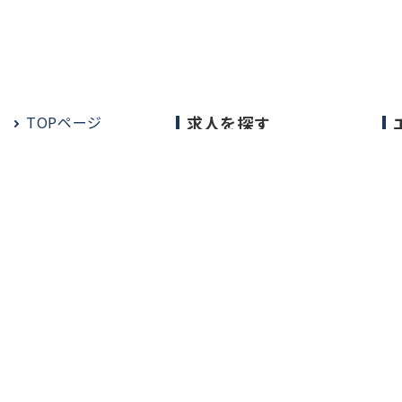
TOPページ
求人を探す
常勤の求人
定期非常勤の求人
会社概
RM CAREER Co., Ltd.