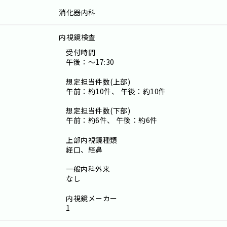
消化器内科
内視鏡検査
受付時間
午後：～17:30
想定担当件数(上部)
午前：約10件、 午後：約10件
想定担当件数(下部)
午前：約6件、 午後：約6件
上部内視鏡種類
経口、経鼻
一般内科外来
なし
内視鏡メーカー
1