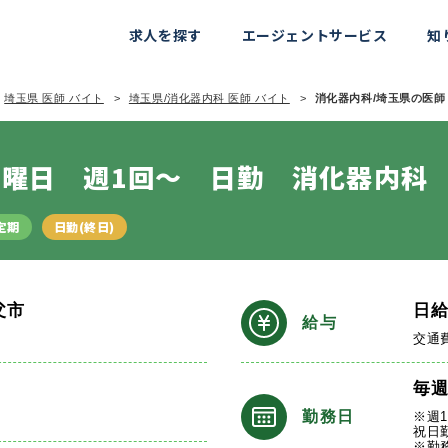
求人を探す
エージェントサービス
知
埼玉県 医師 バイト
埼玉県/消化器内科 医師 バイト
消化器内科/埼玉県の医師 
曜日 週1回～ 日勤 消化器内科
定期
日勤(終日)
父市
日
給与
線
交通
毎
勤務日
※週
祝日
※勤