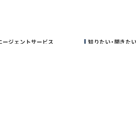
エージェントサービス
知りたい・聞きた
エージェントサービスTOP
転職成功事例
サービスの流れ
医師の転職マニュア
キャリアアドバイザー紹介
データで見る医師の
医師の求人・転職Q&A
医師に役立つ取材記
大学医局紹介
要
お問い合わせ
サイト利用規約
転職支援サービス利用