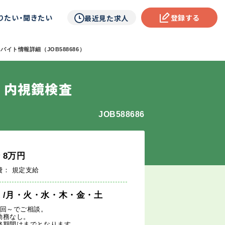
りたい・聞きたい
登録する
最近見た求人
バイト情報詳細（JOB588686）
 内視鏡検査
JOB588686
給
8
万円
費： 規定支給
週
/月・火・水・木・金・土
1回～でご相談。
勤務なし。
務期間はまでとなります。