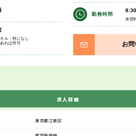
科
8:3
勤務時間
休憩
査
スキル：特になし
お問
医あれば尚可
求人詳細
東京都江東区
都営新宿線