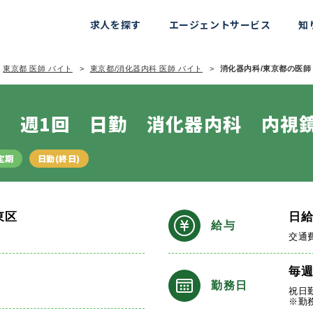
求人を探す
エージェントサービス
知
東京都 医師 バイト
東京都/消化器内科 医師 バイト
消化器内科/東京都の医師 
 週1回 日勤 消化器内科 内視
定期
日勤(終日)
東区
日
給与
交通
毎
勤務日
祝日
※勤