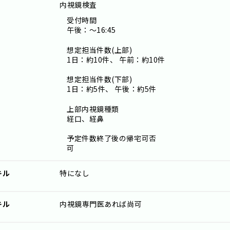
内視鏡検査
受付時間
午後：～16:45
想定担当件数(上部)
1日：約10件、 午前：約10件
想定担当件数(下部)
1日：約5件、 午後：約5件
上部内視鏡種類
経口、経鼻
予定件数終了後の帰宅可否
可
キル
特になし
キル
内視鏡専門医あれば尚可