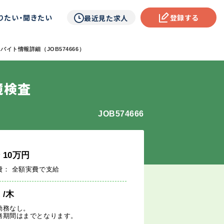
りたい・聞きたい
登録する
最近見た求人
バイト情報詳細（JOB574666）
鏡検査
JOB574666
給
10
万円
費： 全額実費で支給
週
/木
勤務なし。
務期間はまでとなります。