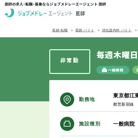
医師の求人・転職・募集ならジョブメドレーエージェント 医師
医師 転職
医師 バイト
消化器内科 バイト
毎週木曜日
非常勤
一般病院
東京都江
勤務地
都営新宿線
一般病院
施設種別