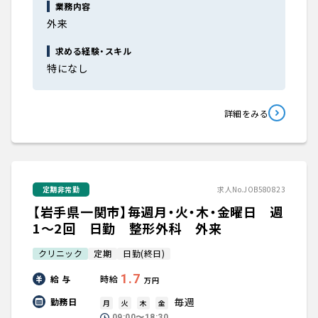
業務内容
外来
求める経験・スキル
特になし
詳細をみる
定期非常勤
求人No.JOB580823
【岩手県一関市】毎週月・火・木・金曜日 週
1～2回 日勤 整形外科 外来
クリニック
定期
日勤(終日)
1.7
給 与
時給
万円
毎週
勤務日
月
火
木
金
09:00〜18:30