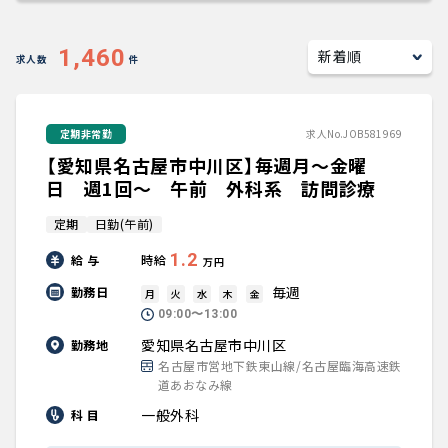
キャリアアドバイザー紹介
1,460
求人数
件
医師の求人・転職Q&A
定期非常勤
求人No.JOB581969
知りたい・聞きたい
【愛知県名古屋市中川区】毎週月～金曜
転職成功事例
日 週1回～ 午前 外科系 訪問診療
定期
日勤(午前)
医師の転職マニュアル
1.2
給 与
時給
万円
データで見る医師の平均年収
毎週
勤務日
月
火
水
木
金
09:00〜13:00
医師に役立つ取材記事
愛知県名古屋市中川区
勤務地
名古屋市営地下鉄東山線/名古屋臨海高速鉄
道あおなみ線
大学医局紹介
一般外科
科 目