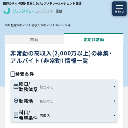
医師の求人・転職・募集ならジョブメドレーエージェント 医師
MENU
医師 転職
医師 バイト
高収入 医師 バイト
26ページ目
求人を探す
常勤
定期非常勤
常勤の求人
非常勤の高収入(2,000万以上)の募集・
定期非常勤の求人
アルバイト（非常勤）情報一覧
特集から探す
検索条件
曜日/
勤務体系
エージェントサービス
勤務地
エージェントサービスTOP
科目/
高収入
希望条件
サービスの流れ