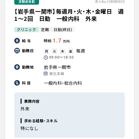
定期非常勤
求人No.JOB580820
【岩手県一関市】毎週月・火・木・金曜日 週
1～2回 日勤 一般内科 外来
クリニック
定期
日勤(終日)
1.7
給 与
時給
万円
毎週
勤務日
月
火
木
金
09:00〜18:30
岩手県一関市
勤務地
東北本線
一般内科・総合内科
科 目
業務内容
外来
求める経験・スキル
特になし