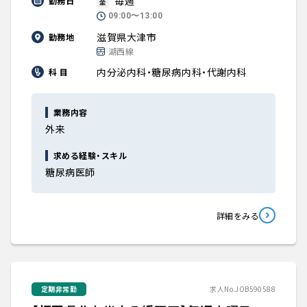
毎週
勤務日
金
09:00〜13:00
滋賀県大津市
勤務地
湖西線
内分泌内科・糖尿病内科・代謝内科
科 目
業務内容
外来
求める経験・スキル
糖尿病医師
詳細をみる
定期非常勤
求人No.JOB590588