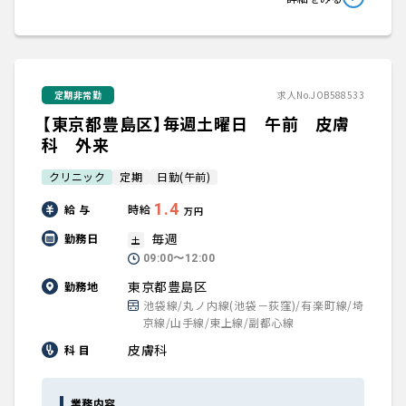
定期非常勤
求人No.JOB588533
【東京都豊島区】毎週土曜日 午前 皮膚
科 外来
クリニック
定期
日勤(午前)
1.4
給 与
時給
万円
毎週
勤務日
土
09:00〜12:00
東京都豊島区
勤務地
池袋線/丸ノ内線(池袋－荻窪)/有楽町線/埼
京線/山手線/東上線/副都心線
皮膚科
科 目
業務内容