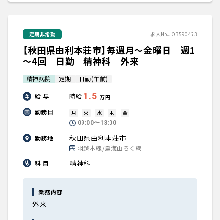
定期非常勤
求人No.JOB590473
【秋田県由利本荘市】毎週月～金曜日 週1
～4回 日勤 精神科 外来
精神病院
定期
日勤(午前)
1.5
給 与
時給
万円
勤務日
月
火
水
木
金
09:00〜13:00
秋田県由利本荘市
勤務地
羽越本線/鳥海山ろく線
精神科
科 目
業務内容
外来