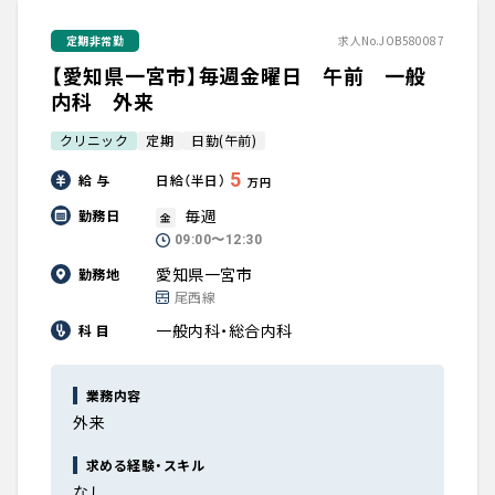
定期非常勤
求人No.JOB580087
【愛知県一宮市】毎週金曜日 午前 一般
内科 外来
クリニック
定期
日勤(午前)
5
給 与
日給（半日）
万円
毎週
勤務日
金
09:00〜12:30
愛知県一宮市
勤務地
尾西線
一般内科・総合内科
科 目
業務内容
外来
求める経験・スキル
なし