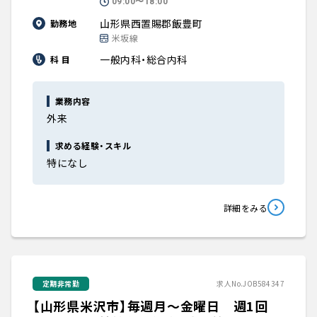
09:00〜18:00
山形県西置賜郡飯豊町
勤務地
米坂線
一般内科・総合内科
科 目
業務内容
外来
求める経験・スキル
特になし
詳細をみる
定期非常勤
求人No.JOB584347
【山形県米沢市】毎週月～金曜日 週1回