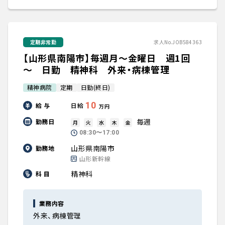
定期非常勤
求人No.JOB584363
【山形県南陽市】毎週月～金曜日 週1回
～ 日勤 精神科 外来・病棟管理
精神病院
定期
日勤(終日)
10
給 与
日給
万円
毎週
勤務日
月
火
水
木
金
08:30〜17:00
山形県南陽市
勤務地
山形新幹線
精神科
科 目
業務内容
外来、病棟管理