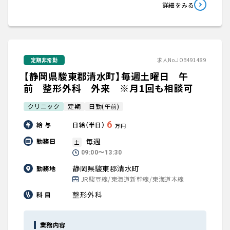
詳細をみる
定期非常勤
求人No.JOB491489
【静岡県駿東郡清水町】毎週土曜日 午
前 整形外科 外来 ※月1回も相談可
クリニック
定期
日勤(午前)
6
給 与
日給（半日）
万円
毎週
勤務日
土
09:00〜13:30
静岡県駿東郡清水町
勤務地
JR駿豆線/東海道新幹線/東海道本線
整形外科
科 目
業務内容