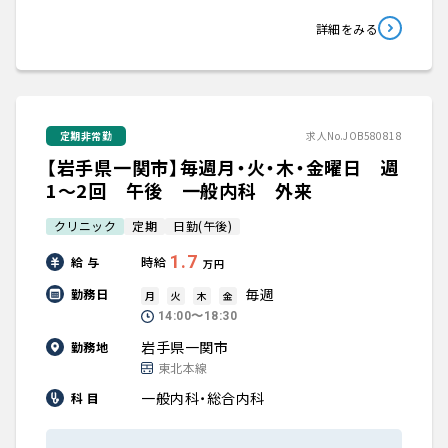
詳細をみる
定期非常勤
求人No.JOB580818
【岩手県一関市】毎週月・火・木・金曜日 週
1～2回 午後 一般内科 外来
クリニック
定期
日勤(午後)
1.7
給 与
時給
万円
毎週
勤務日
月
火
木
金
14:00〜18:30
岩手県一関市
勤務地
東北本線
一般内科・総合内科
科 目