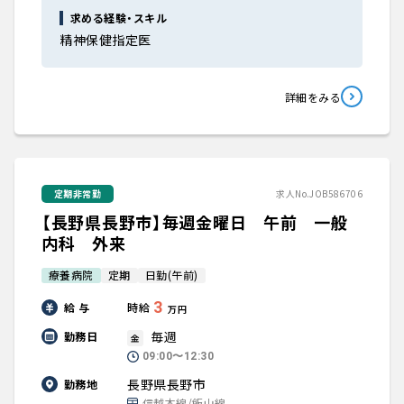
求める経験・スキル
精神保健指定医
詳細をみる
定期非常勤
求人No.JOB586706
【長野県長野市】毎週金曜日 午前 一般
内科 外来
療養病院
定期
日勤(午前)
3
給 与
時給
万円
毎週
勤務日
金
09:00〜12:30
長野県長野市
勤務地
信越本線/飯山線