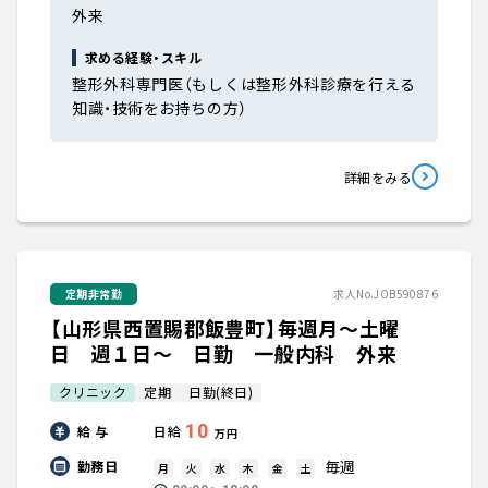
外来
求める経験・スキル
整形外科専門医（もしくは整形外科診療を行える
知識・技術をお持ちの方）
詳細をみる
定期非常勤
求人No.JOB590876
【山形県西置賜郡飯豊町】毎週月～土曜
日 週１日～ 日勤 一般内科 外来
クリニック
定期
日勤(終日)
10
給 与
日給
万円
毎週
勤務日
月
火
水
木
金
土