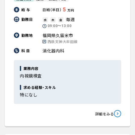
5
給 与
日給（半日）
万円
毎週
勤務日
水
木
金
09:00〜13:00
福岡県久留米市
勤務地
西鉄天神大牟田線
消化器内科
科 目
業務内容
内視鏡検査
求める経験・スキル
特になし
詳細をみる