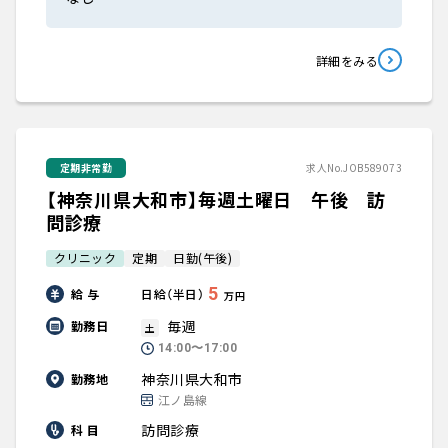
詳細をみる
定期非常勤
求人No.JOB589073
【神奈川県大和市】毎週土曜日 午後 訪
問診療
クリニック
定期
日勤(午後)
5
給 与
日給（半日）
万円
毎週
勤務日
土
14:00〜17:00
神奈川県大和市
勤務地
江ノ島線
訪問診療
科 目