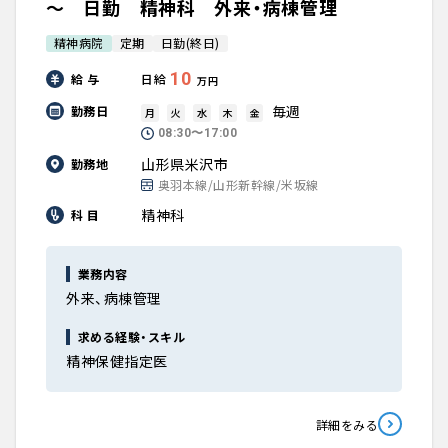
～ 日勤 精神科 外来・病棟管理
精神病院
定期
日勤(終日)
10
給 与
日給
万円
毎週
勤務日
月
火
水
木
金
08:30〜17:00
山形県米沢市
勤務地
奥羽本線/山形新幹線/米坂線
精神科
科 目
業務内容
外来、病棟管理
求める経験・スキル
精神保健指定医
詳細をみる