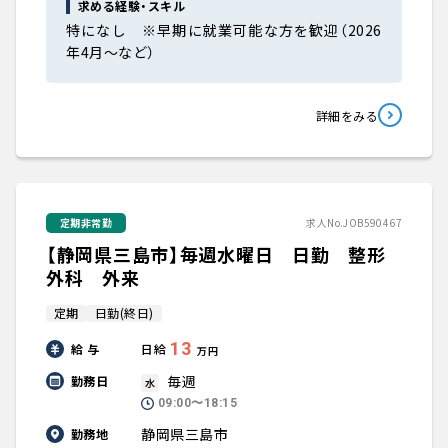
求める経験・スキル
特になし ※早期に就業可能な方を歓迎（2026
年4月～など）
詳細をみる
定期非常勤
求人No.JOB590467
【静岡県三島市】毎週水曜日 日勤 整形
外科 外来
定期
日勤(終日)
13
給 与
日給
万円
毎週
勤務日
水
09:00〜18:15
静岡県三島市
勤務地