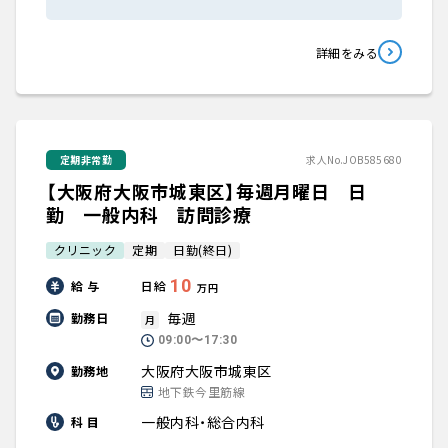
詳細をみる
定期非常勤
求人No.JOB585680
【大阪府大阪市城東区】毎週月曜日 日
勤 一般内科 訪問診療
クリニック
定期
日勤(終日)
10
給 与
日給
万円
毎週
勤務日
月
09:00〜17:30
大阪府大阪市城東区
勤務地
地下鉄今里筋線
一般内科・総合内科
科 目