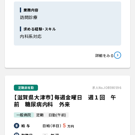
業務内容
訪問診療
求める経験・スキル
内科系対応
詳細をみる
定期非常勤
求人No.JOB590596
【滋賀県大津市】毎週金曜日 週１回 午
前 糖尿病内科 外来
一般病院
定期
日勤(午前)
5
給 与
日給（半日）
万円