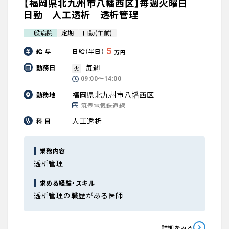
【福岡県北九州市八幡西区】毎週火曜日
日勤 人工透析 透析管理
一般病院
定期
日勤(午前)
5
給 与
日給（半日）
万円
毎週
勤務日
火
09:00〜14:00
福岡県北九州市八幡西区
勤務地
筑豊電気鉄道線
人工透析
科 目
業務内容
透析管理
求める経験・スキル
透析管理の職歴がある医師
詳細をみる