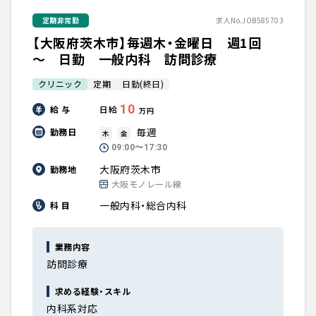
定期非常勤
求人No.JOB585703
【大阪府茨木市】毎週木・金曜日 週1回
～ 日勤 一般内科 訪問診療
クリニック
定期
日勤(終日)
10
給 与
日給
万円
毎週
勤務日
木
金
09:00〜17:30
大阪府茨木市
勤務地
大阪モノレール線
一般内科・総合内科
科 目
業務内容
訪問診療
求める経験・スキル
内科系対応