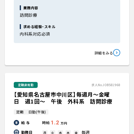
業務内容
訪問診療
求める経験・スキル
内科系対応必須
詳細をみる
定期非常勤
求人No.JOB581968
【愛知県名古屋市中川区】毎週月～金曜
日 週1回～ 午後 外科系 訪問診療
定期
日勤(午後)
1.2
給 与
時給
万円
毎週
勤務日
月
火
水
木
金