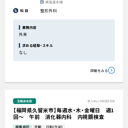
東海道本線
整形外科
科 目
業務内容
外来
求める経験・スキル
なし
詳細をみる
定期非常勤
求人No.JOB589398
【福岡県久留米市】毎週水・木・金曜日 週1
回～ 午前 消化器内科 内視鏡検査
療養病院
定期
日勤(午前)