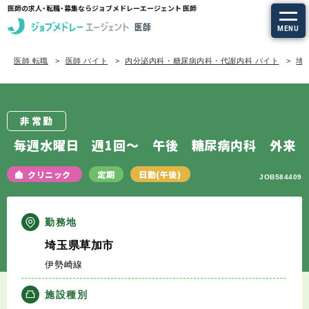
医師の求人・転職・募集ならジョブメドレーエージェント 医師
MENU
医師 転職
医師 バイト
内分泌内科・糖尿病内科・代謝内科 バイト
埼
求人を探す
常勤の求人
非常勤
定期非常勤の求人
毎週水曜日 週1回～ 午後 糖尿病内科 外来
特集から探す
クリニック
定期
日勤(午後)
JOB584409
エージェントサービス
勤務地
埼玉県草加市
エージェントサービスTOP
伊勢崎線
サービスの流れ
施設種別