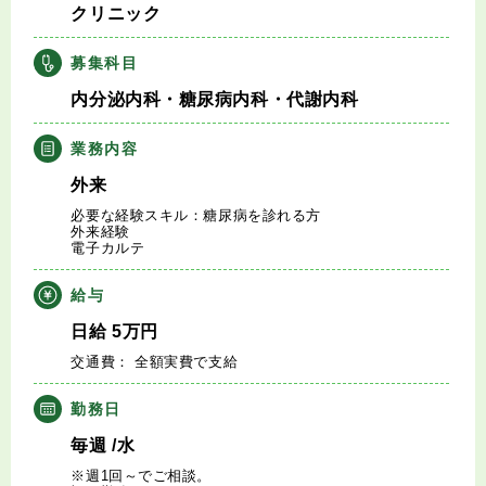
クリニック
キャリアアドバイザー紹介
募集科目
医師の求人・転職Q&A
内分泌内科・糖尿病内科・代謝内科
知りたい・聞きたい
業務内容
外来
転職成功事例
必要な経験スキル：糖尿病を診れる方
外来経験
電子カルテ
医師の転職マニュアル
給与
データで見る医師の平均年収
日給
5
万円
交通費： 全額実費で支給
医師に役立つ取材記事
勤務日
大学医局紹介
毎週
/水
※週1回～でご相談。