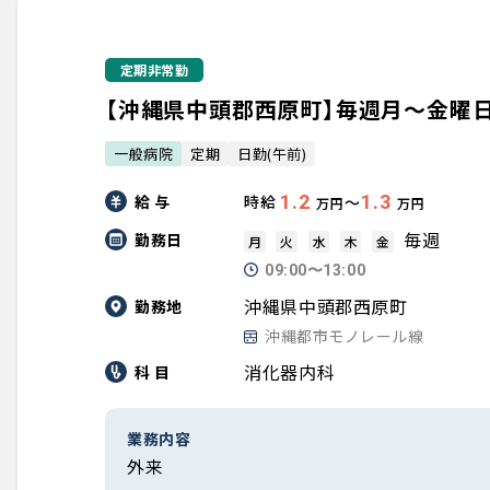
定期非常勤
【沖縄県中頭郡西原町】毎週月～金曜
一般病院
定期
日勤(午前)
給 与
1.2
1.3
時給
〜
万円
万円
毎週
勤務日
月
火
水
木
金
09:00〜13:00
沖縄県中頭郡西原町
勤務地
沖縄都市モノレール線
消化器内科
科 目
業務内容
外来