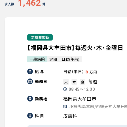
1,462
求人数
件
定期非常勤
【福岡県大牟田市】毎週火・木・金曜日
一般病院
定期
日勤(午前)
給 与
5
日給（半日）
万円
毎週
勤務日
火
木
金
08:45〜12:30
福岡県大牟田市
勤務地
JR鹿児島本線/西鉄天神大牟田
皮膚科
科 目