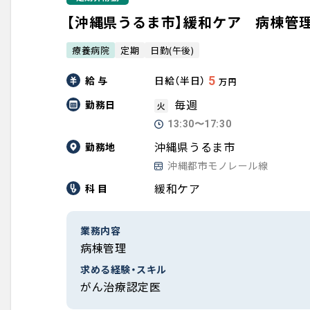
【沖縄県うるま市】緩和ケア 病棟管理
療養病院
定期
日勤(午後)
給 与
5
日給（半日）
万円
毎週
勤務日
火
13:30〜17:30
沖縄県うるま市
勤務地
沖縄都市モノレール線
緩和ケア
科 目
業務内容
病棟管理
求める経験・スキル
がん治療認定医