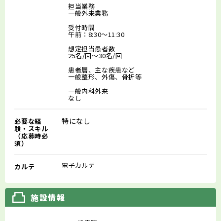
担当業務
一般外来業務
受付時間
午前：8:30～11:30
想定担当患者数
25名/回～30名/回
患者層、主な疾患など
一般整形、外傷、骨折等
一般内科外来
なし
特になし
必要な経
験・スキル
（応募時必
須）
電子カルテ
カルテ
施設情報