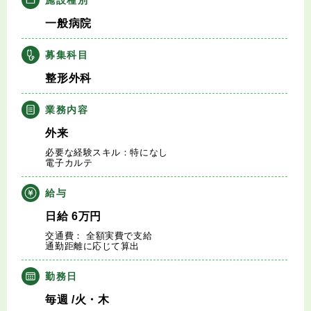
キャリアアドバイザー紹介
一般病院
医師の求人・転職Q&A
募集科目
整形外科
知りたい・聞きたい
業務内容
転職成功事例
外来
必要な経験スキル：特になし
医師の転職マニュアル
電子カルテ
給与
データで見る医師の平均年収
日給
6
万円
交通費： 全額実費で支給
医師に役立つ取材記事
通勤距離に応じて算出
大学医局紹介
勤務日
毎週
/火・木