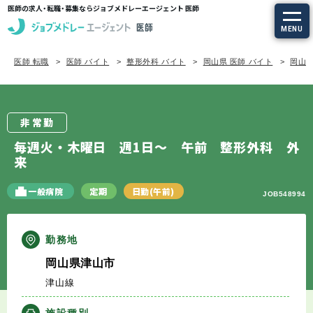
医師の求人・転職・募集ならジョブメドレーエージェント 医師
MENU
医師 転職
医師 バイト
整形外科 バイト
岡山県 医師 バイト
岡山県
求人を探す
常勤の求人
非常勤
定期非常勤の求人
毎週火・木曜日 週1日～ 午前 整形外科 外
来
特集から探す
一般病院
定期
日勤(午前)
JOB548994
エージェントサービス
勤務地
エージェントサービスTOP
岡山県津山市
津山線
サービスの流れ
施設種別