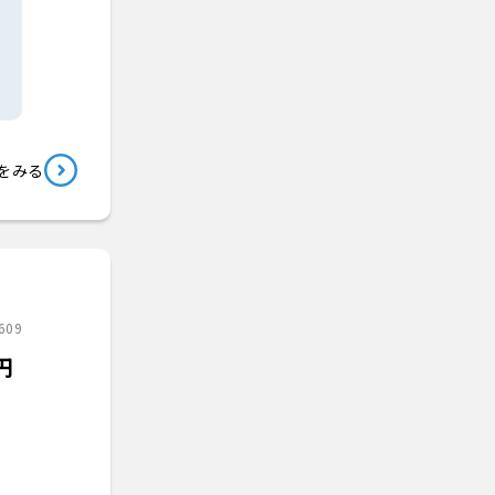
をみる
609
円