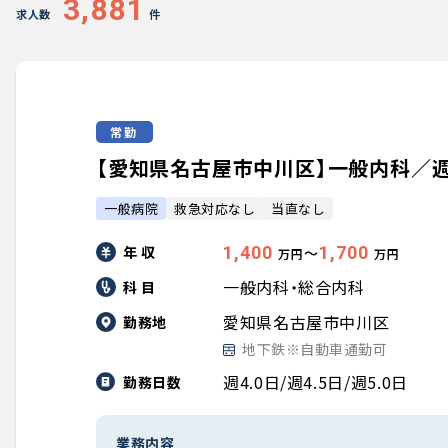
3,881
求人数
件
常勤
【愛知県名古屋市中川区】一般内科／週4.0
一般病院
救急対応なし
当直なし
年 収
1,400
1,700
〜
万円
万円
一般内科・総合内科
科 目
愛知県名古屋市中川区
勤務地
地下鉄※自動車通勤可
週4.0日/週4.5日/週5.0日
勤務日数
業務内容