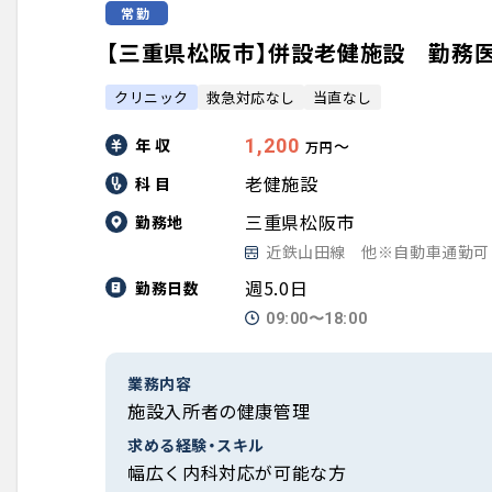
常勤
【三重県松阪市】併設老健施設 勤務医／
クリニック
救急対応なし
当直なし
年 収
1,200
〜
万円
老健施設
科 目
三重県松阪市
勤務地
近鉄山田線 他※自動車通勤可
週5.0日
勤務日数
09:00〜18:00
業務内容
施設入所者の健康管理
求める経験・スキル
幅広く内科対応が可能な方