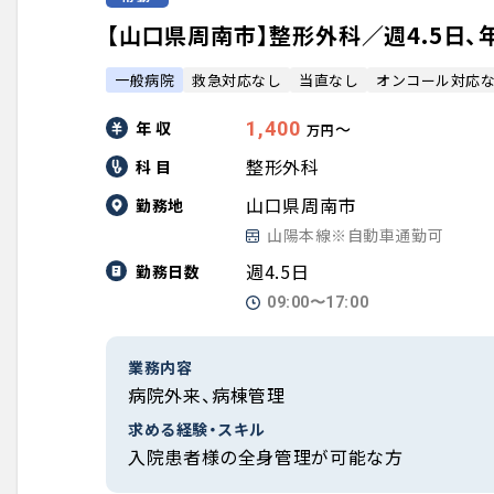
【山口県周南市】整形外科／週4.5日、年
一般病院
救急対応なし
当直なし
オンコール対応
年 収
1,400
〜
万円
整形外科
科 目
山口県周南市
勤務地
山陽本線※自動車通勤可
週4.5日
勤務日数
09:00〜17:00
業務内容
病院外来、病棟管理
求める経験・スキル
入院患者様の全身管理が可能な方