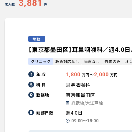
3,881
求人数
件
常勤
【東京都墨田区】耳鼻咽喉科／週4.0日、年
クリニック
救急対応なし
当直なし
外来のみ
オ
年 収
1,800
2,000
〜
万円
万円
耳鼻咽喉科
科 目
東京都墨田区
勤務地
総武線/大江戸線
週4.0日
勤務日数
09:00〜18:00