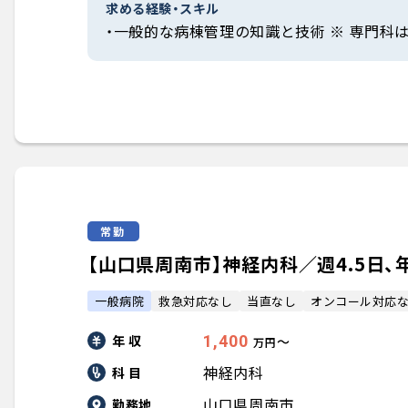
求める経験・スキル
・一般的な病棟管理の知識と技術 ※ 専門科
常勤
【山口県周南市】神経内科／週4.5日、年
一般病院
救急対応なし
当直なし
オンコール対応
年 収
1,400
〜
万円
神経内科
科 目
山口県周南市
勤務地