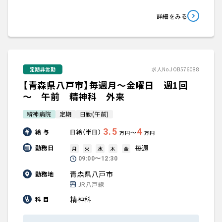
詳細をみる
定期非常勤
求人No.JOB576088
【青森県八戸市】毎週月～金曜日 週1回
～ 午前 精神科 外来
精神病院
定期
日勤(午前)
3.5
4
給 与
日給（半日）
〜
万円
万円
毎週
勤務日
月
火
水
木
金
09:00〜12:30
青森県八戸市
勤務地
JR八戸線
精神科
科 目