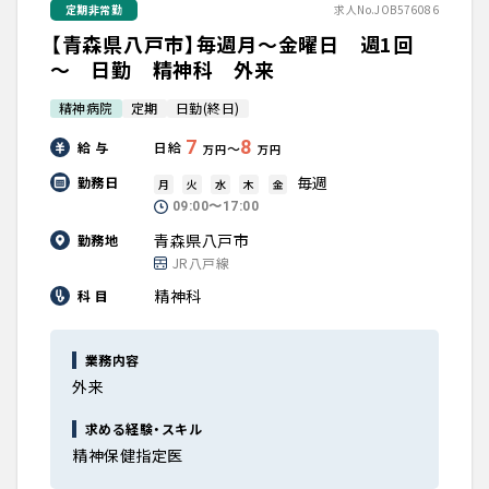
定期非常勤
求人No.JOB576086
【青森県八戸市】毎週月～金曜日 週1回
～ 日勤 精神科 外来
精神病院
定期
日勤(終日)
7
8
給 与
日給
〜
万円
万円
毎週
勤務日
月
火
水
木
金
09:00〜17:00
青森県八戸市
勤務地
JR八戸線
精神科
科 目
業務内容
外来
求める経験・スキル
精神保健指定医