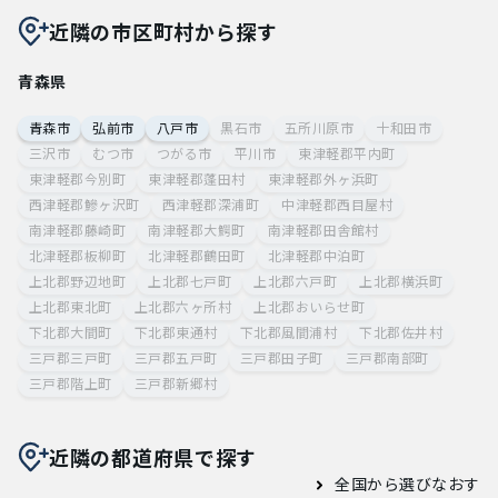
近隣の市区町村から探す
青森県
青森市
弘前市
八戸市
黒石市
五所川原市
十和田市
三沢市
むつ市
つがる市
平川市
東津軽郡平内町
東津軽郡今別町
東津軽郡蓬田村
東津軽郡外ヶ浜町
西津軽郡鰺ヶ沢町
西津軽郡深浦町
中津軽郡西目屋村
南津軽郡藤崎町
南津軽郡大鰐町
南津軽郡田舎館村
北津軽郡板柳町
北津軽郡鶴田町
北津軽郡中泊町
上北郡野辺地町
上北郡七戸町
上北郡六戸町
上北郡横浜町
上北郡東北町
上北郡六ヶ所村
上北郡おいらせ町
下北郡大間町
下北郡東通村
下北郡風間浦村
下北郡佐井村
三戸郡三戸町
三戸郡五戸町
三戸郡田子町
三戸郡南部町
三戸郡階上町
三戸郡新郷村
近隣の都道府県で探す
全国から選びなおす