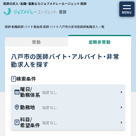
医師の求人・転職・募集ならジョブメドレーエージェント 医師
MENU
医師 転職
医師 バイト
青森県 医師 バイト
八戸市の非常勤医師転職求人一覧
求人を探す
常勤
定期非常勤
常勤の求人
八戸市の医師バイト・アルバイト・非常
定期非常勤の求人
勤求人を探す
特集から探す
検索条件
曜日/
勤務体系
エージェントサービス
勤務地
エージェントサービスTOP
科目/
希望条件
サービスの流れ