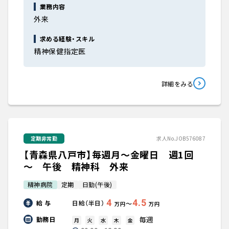
業務内容
外来
求める経験・スキル
精神保健指定医
詳細をみる
定期非常勤
求人No.JOB576087
【青森県八戸市】毎週月～金曜日 週1回
～ 午後 精神科 外来
精神病院
定期
日勤(午後)
4
4.5
給 与
日給（半日）
〜
万円
万円
毎週
勤務日
月
火
水
木
金