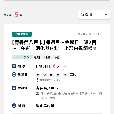
キャリアアドバイザー紹介
5
求人数
件
医師の求人・転職Q&A
定期非常勤
求人No.JOB588300
知りたい・聞きたい
【青森県八戸市】毎週月～金曜日 週2回
転職成功事例
～ 午前 消化器内科 上部内視鏡検査
クリニック
定期
日勤(午前)
医師の転職マニュアル
6
給 与
日給（半日）
〜
万円
データで見る医師の平均年収
毎週
勤務日
月
火
水
木
金
09:00〜12:10
医師に役立つ取材記事
青森県八戸市
勤務地
青い森鉄道/東北新幹線/東北本線(八戸－青
森)/八戸線
大学医局紹介
消化器内科
科 目