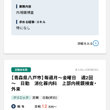
業務内容
内視鏡検査
求める経験・スキル
特になし
詳細をみる
定期非常勤
求人No.JOB588301
【青森県八戸市】毎週月～金曜日 週2回
～ 日勤 消化器内科 上部内視鏡検査・
外来
クリニック
定期
日勤(終日)
12
給 与
日給
〜
万円