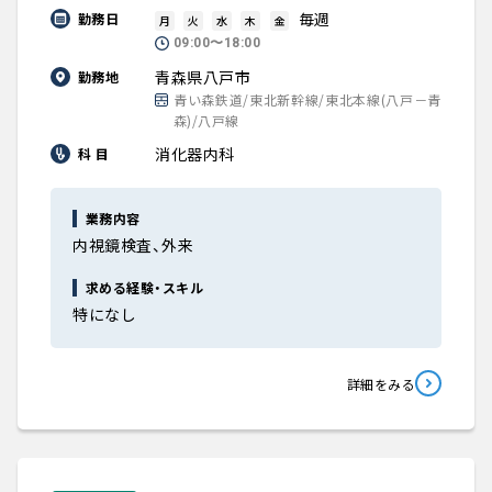
毎週
勤務日
月
火
水
木
金
09:00〜18:00
青森県八戸市
勤務地
青い森鉄道/東北新幹線/東北本線(八戸－青
森)/八戸線
消化器内科
科 目
業務内容
内視鏡検査、外来
求める経験・スキル
特になし
詳細をみる