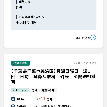
業務内容
外来
求める経験・スキル
小児科専門医
詳細をみる
定期非常勤
求人No.JOB527239
【千葉県千葉市美浜区】毎週日曜日 週1
回 日勤 耳鼻咽喉科 外来 ※隔週相談
可
クリニック
定期
日勤(終日)
11
給 与
日給
万円
毎週または隔週勤務
勤務日
日