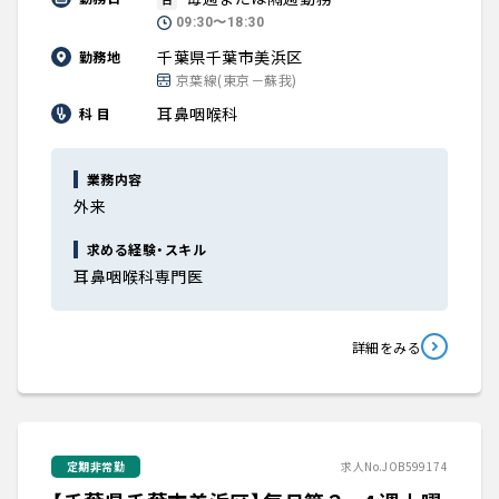
09:30〜18:30
千葉県千葉市美浜区
勤務地
京葉線(東京－蘇我)
耳鼻咽喉科
科 目
業務内容
外来
求める経験・スキル
耳鼻咽喉科専門医
詳細をみる
定期非常勤
求人No.JOB599174