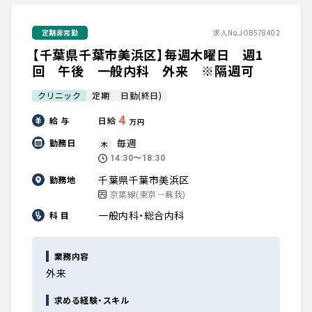
定期非常勤
求人No.JOB578402
【千葉県千葉市美浜区】毎週木曜日 週1
回 午後 一般内科 外来 ※隔週可
クリニック
定期
日勤(終日)
4
給 与
日給
万円
毎週
勤務日
木
14:30〜18:30
千葉県千葉市美浜区
勤務地
京葉線(東京－蘇我)
一般内科・総合内科
科 目
業務内容
外来
求める経験・スキル