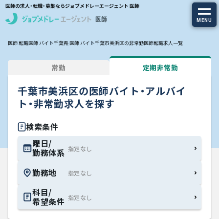
医師の求人・転職・募集ならジョブメドレーエージェント 医師
MENU
医師 転職
医師 バイト
千葉県 医師 バイト
千葉市美浜区の非常勤医師転職求人一覧
求人を探す
常勤
定期非常勤
常勤の求人
千葉市美浜区の医師バイト・アルバイ
定期非常勤の求人
ト・非常勤求人を探す
特集から探す
検索条件
曜日/
勤務体系
エージェントサービス
勤務地
エージェントサービスTOP
科目/
希望条件
サービスの流れ