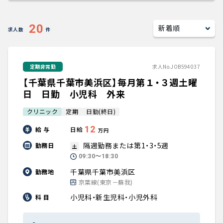
キャリアアドバイザー紹介
20
求人数
件
医師の求人・転職Q&A
定期非常勤
求人No.JOB594037
知りたい・聞きたい
【千葉県千葉市美浜区】毎月第１・３週土曜
転職成功事例
日 日勤 小児科 外来
クリニック
定期
日勤(終日)
医師の転職マニュアル
12
給 与
日給
万円
データで見る医師の平均年収
隔週勤務または第1・3・5週
勤務日
土
09:30〜18:30
医師に役立つ取材記事
千葉県千葉市美浜区
勤務地
京葉線(東京－蘇我)
大学医局紹介
小児科・新生児科・小児外科
科 目