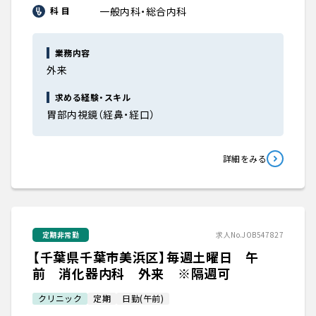
一般内科・総合内科
科 目
業務内容
外来
求める経験・スキル
胃部内視鏡（経鼻・経口）
詳細をみる
定期非常勤
求人No.JOB547827
【千葉県千葉市美浜区】毎週土曜日 午
前 消化器内科 外来 ※隔週可
クリニック
定期
日勤(午前)