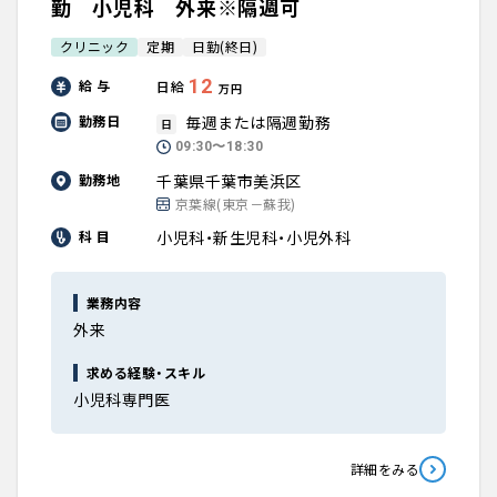
勤 小児科 外来※隔週可
クリニック
定期
日勤(終日)
12
給 与
日給
万円
毎週または隔週勤務
勤務日
日
09:30〜18:30
千葉県千葉市美浜区
勤務地
京葉線(東京－蘇我)
小児科・新生児科・小児外科
科 目
業務内容
外来
求める経験・スキル
小児科専門医
詳細をみる