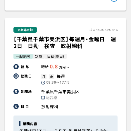
定期非常勤
求人No.JOB597836
【千葉県千葉市美浜区】毎週月・金曜日 週
2日 日勤 検査 放射線科
一般病院
定期
日勤(終日)
0.8
給 与
時給
〜
万円
毎週
勤務日
月
金
08:30〜17:15
千葉県千葉市美浜区
勤務地
総武線
放射線科
科 目
業務内容
各種検査（エコー、ＰＥＴ、乳房触診等）、その他