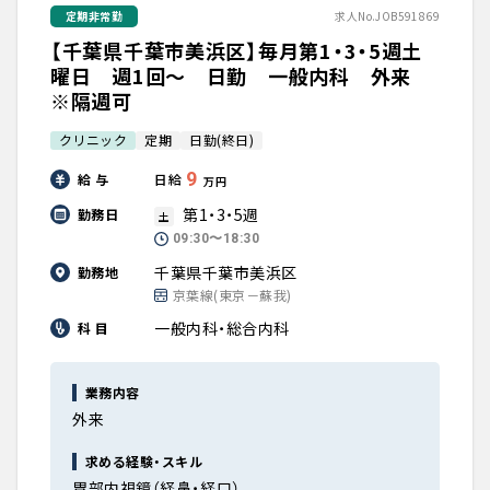
定期非常勤
求人No.JOB591869
【千葉県千葉市美浜区】毎月第1・3・5週土
曜日 週1回～ 日勤 一般内科 外来
※隔週可
クリニック
定期
日勤(終日)
9
給 与
日給
万円
第1・3・5週
勤務日
土
09:30〜18:30
千葉県千葉市美浜区
勤務地
京葉線(東京－蘇我)
一般内科・総合内科
科 目
業務内容
外来
求める経験・スキル
胃部内視鏡（経鼻・経口）