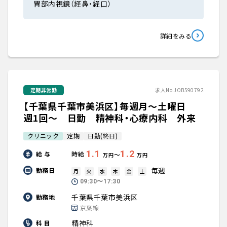
胃部内視鏡（経鼻・経口）
詳細をみる
定期非常勤
求人No.JOB590792
【千葉県千葉市美浜区】毎週月～土曜日
週1回～ 日勤 精神科・心療内科 外来
クリニック
定期
日勤(終日)
1.1
1.2
給 与
時給
〜
万円
万円
毎週
勤務日
月
火
水
木
金
土
09:30〜17:30
千葉県千葉市美浜区
勤務地
京葉線
精神科
科 目