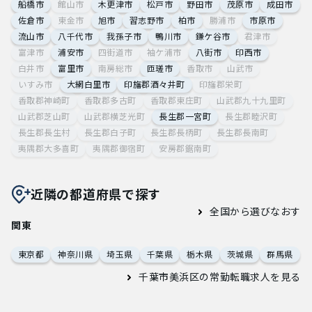
船橋市
館山市
木更津市
松戸市
野田市
茂原市
成田市
佐倉市
東金市
旭市
習志野市
柏市
勝浦市
市原市
流山市
八千代市
我孫子市
鴨川市
鎌ケ谷市
君津市
富津市
浦安市
四街道市
袖ケ浦市
八街市
印西市
白井市
富里市
南房総市
匝瑳市
香取市
山武市
いすみ市
大網白里市
印旛郡酒々井町
印旛郡栄町
香取郡神崎町
香取郡多古町
香取郡東庄町
山武郡九十九里町
山武郡芝山町
山武郡横芝光町
長生郡一宮町
長生郡睦沢町
長生郡長生村
長生郡白子町
長生郡長柄町
長生郡長南町
夷隅郡大多喜町
夷隅郡御宿町
安房郡鋸南町
近隣の都道府県で探す
全国から選びなおす
関東
東京都
神奈川県
埼玉県
千葉県
栃木県
茨城県
群馬県
千葉市美浜区の常勤転職求人
を見る