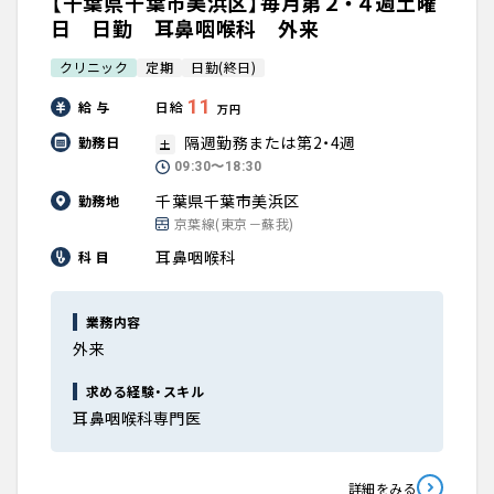
【千葉県千葉市美浜区】毎月第２・４週土曜
日 日勤 耳鼻咽喉科 外来
クリニック
定期
日勤(終日)
11
給 与
日給
万円
隔週勤務または第2・4週
勤務日
土
09:30〜18:30
千葉県千葉市美浜区
勤務地
京葉線(東京－蘇我)
耳鼻咽喉科
科 目
業務内容
外来
求める経験・スキル
耳鼻咽喉科専門医
詳細をみる