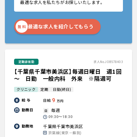
最適な求人を私たちがお探しいたします。
最適な求人を紹介してもらう
無 料
定期非常勤
求人No.JOB578403
【千葉県千葉市美浜区】毎週日曜日 週1回
～ 日勤 一般内科 外来 ※隔週可
クリニック
定期
日勤(終日)
9
給 与
日給
万円
毎週
勤務日
日
09:30〜18:30
千葉県千葉市美浜区
勤務地
京葉線(東京－蘇我)