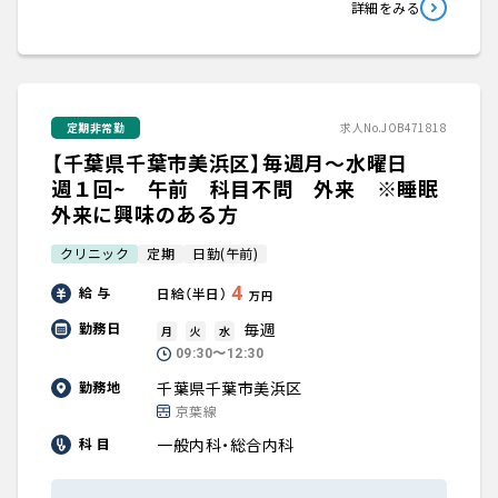
詳細をみる
定期非常勤
求人No.JOB471818
【千葉県千葉市美浜区】毎週月～水曜日
週１回~ 午前 科目不問 外来 ※睡眠
外来に興味のある方
クリニック
定期
日勤(午前)
4
給 与
日給（半日）
万円
毎週
勤務日
月
火
水
09:30〜12:30
千葉県千葉市美浜区
勤務地
京葉線
一般内科・総合内科
科 目