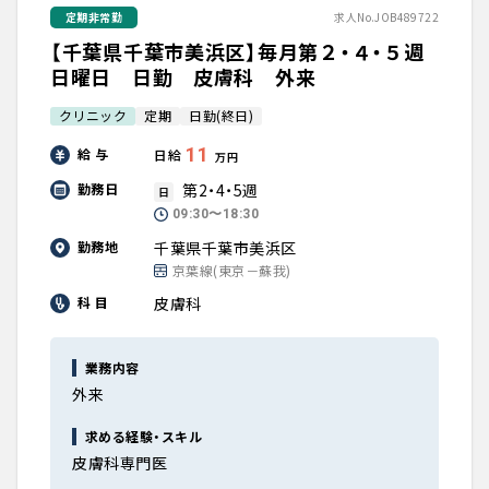
定期非常勤
求人No.JOB489722
【千葉県千葉市美浜区】毎月第２・４・５週
日曜日 日勤 皮膚科 外来
クリニック
定期
日勤(終日)
11
給 与
日給
万円
第2・4・5週
勤務日
日
09:30〜18:30
千葉県千葉市美浜区
勤務地
京葉線(東京－蘇我)
皮膚科
科 目
業務内容
外来
求める経験・スキル
皮膚科専門医