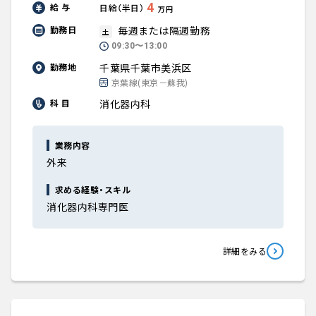
4
給 与
日給（半日）
万円
毎週または隔週勤務
勤務日
土
09:30〜13:00
千葉県千葉市美浜区
勤務地
京葉線(東京－蘇我)
消化器内科
科 目
業務内容
外来
求める経験・スキル
消化器内科専門医
詳細をみる