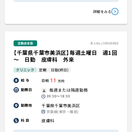
詳細をみる
定期非常勤
求人No.JOB469888
【千葉県千葉市美浜区】毎週土曜日 週1回
～ 日勤 皮膚科 外来
クリニック
定期
日勤(終日)
11
給 与
日給
万円
毎週または隔週勤務
勤務日
土
09:30〜18:30
千葉県千葉市美浜区
勤務地
京葉線(東京－蘇我)
皮膚科
科 目