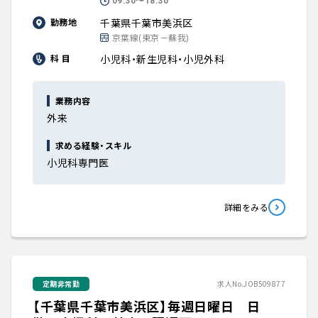
09:30〜18:30
千葉県千葉市美浜区
勤務地
京葉線(東京－蘇我)
小児科・新生児科・小児外科
科 目
業務内容
外来
求める経験・スキル
小児科専門医
詳細をみる
定期非常勤
求人No.JOB509877
【千葉県千葉市美浜区】毎週日曜日 日