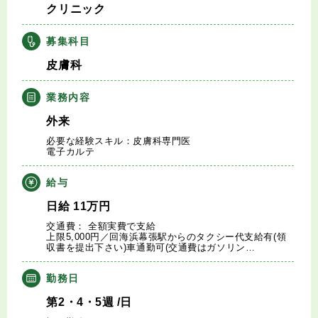
クリニック
キャリアアドバイザー紹介
募集科目
医師の求人・転職Q&A
皮膚科
知りたい・聞きたい
業務内容
外来
転職成功事例
必要な経験スキル：皮膚科専門医
電子カルテ
医師の転職マニュアル
給与
データで見る医師の平均年収
日給
11
万円
交通費： 全額実費で支給
上限5,000円／回海浜幕張駅からのタクシー代支給有(領
医師に役立つ取材記事
収書を提出下さい)車通勤可(交通費はガソリン…
勤務日
大学医局紹介
第2・4・5週
/日