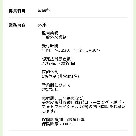
皮膚科
募集科目
外来
業務内容
担当業務
一般外来業務
受付時間
午前：～12:30、 午後：14:30～
想定担当患者数
70名/回～90名/回
医師体制
1名体制 (非常勤1名)
予約制について
規定なし
患者層、主な疾患など
美容皮膚科診療日は(ピコトーニング・脱毛・
フォトフェイシャル治療)の初回問診をお願い
します。
保険診療/自由診療比率
保険診療：100%