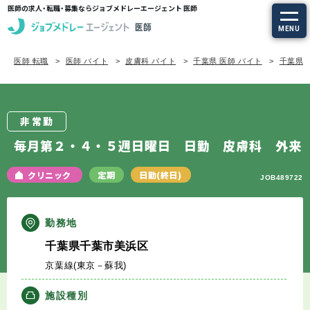
医師の求人・転職・募集ならジョブメドレーエージェント 医師
MENU
医師 転職
医師 バイト
皮膚科 バイト
千葉県 医師 バイト
千葉県/
求人を探す
常勤の求人
非常勤
定期非常勤の求人
毎月第２・４・５週日曜日 日勤 皮膚科 外来
特集から探す
クリニック
定期
日勤(終日)
JOB489722
エージェントサービス
勤務地
千葉県千葉市美浜区
エージェントサービスTOP
京葉線(東京－蘇我)
サービスの流れ
施設種別