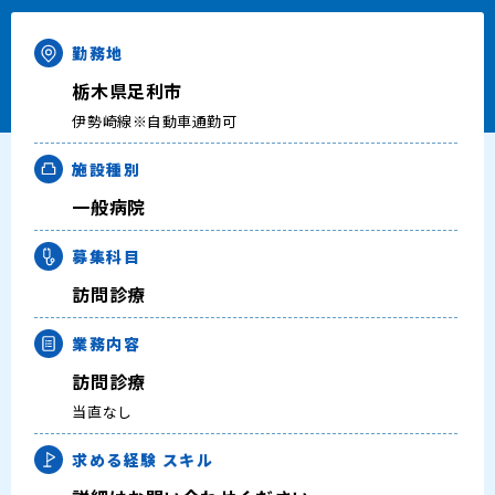
キャリアアドバイザー紹介
勤務地
医師の求人・転職Q&A
栃木県足利市
伊勢崎線※自動車通勤可
知りたい・聞きたい
施設種別
転職成功事例
一般病院
募集科目
医師の転職マニュアル
訪問診療
データで見る医師の平均年収
業務内容
医師に役立つ取材記事
訪問診療
当直なし
大学医局紹介
求める経験
スキル