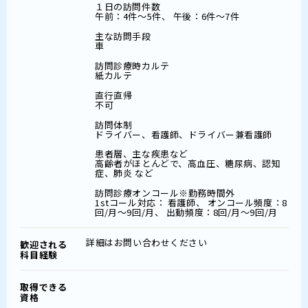
１日の訪問件数
午前：4件～5件、 午後：6件～7件
主な訪問手段
車
訪問診療時カルテ
紙カルテ
直行直帰
不可
訪問体制
ドライバー、看護師、ドライバー兼看護師
患者層、主な疾患など
高齢者がほとんどで、高血圧、糖尿病、認知
症、肺炎 など
訪問診療オンコール※勤務時間外
1stコール対応： 看護師、 オンコール頻度：8
回/月～9回/月、 出動頻度：8回/月～9回/月
詳細はお問い合わせください
歓迎される
科目経験
取得できる
資格