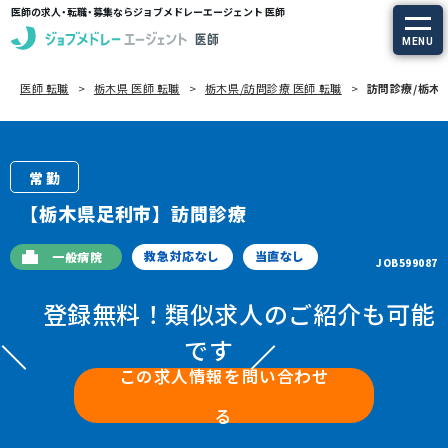
医師の求人・転職・募集ならジョブメドレーエージェント 医師
MENU
医師 転職
栃木県 医師 転職
栃木県/訪問診療 医師 転職
訪問診療/栃木県
求人を探す
常勤の求人
常勤
定期非常勤の求人
【栃木県足利市】訪問診療
特集から探す
救急対応なし
当直なし
一般病院
JOB599087
登録無料！類似求人のご紹介も可能
エージェントサービス
です
エージェントサービスTOP
この求人情報を問い合わせ
る
サービスの流れ