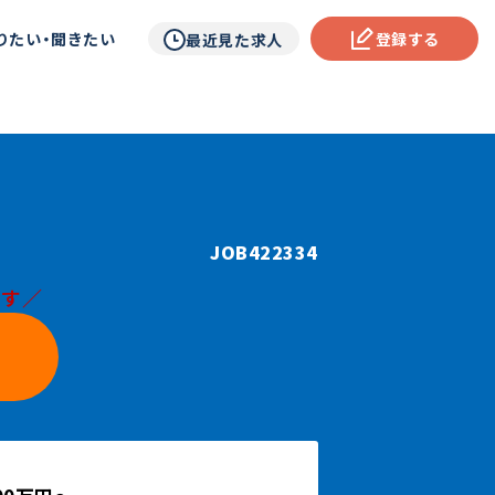
りたい・聞きたい
登録する
最近見た求人
JOB422334
です／