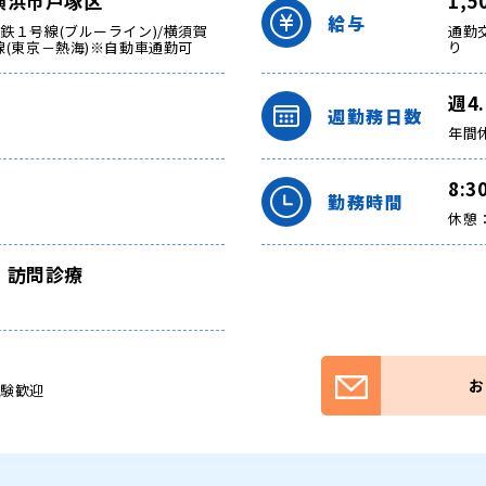
横浜市戸塚区
1,
給与
鉄１号線(ブルーライン)/横須賀
通勤
線(東京－熱海)※自動車通勤可
り
週4
週勤務日数
年間
8:3
勤務時間
休憩：
、訪問診療
お
経験歓迎