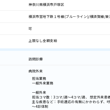
神奈川県横浜市戸塚区
横浜市営地下鉄１号線(ブルーライン)/横須賀線/東
可
上限なし全額支給
訪問診療
病院外来
担当業務
一般外来業務
一般外来
担当コマ数：3コマ/週～4コマ/週、 想定外来患者
主な疾患など：手術適応の有無にかかわらず、呼
～4診体制