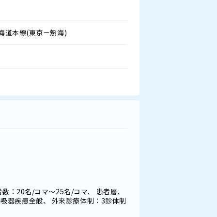
海道本線(東京－熱海)
数：20名/コマ～25名/コマ、 患者層、
吸器疾患全般、 外来診療体制：3診体制