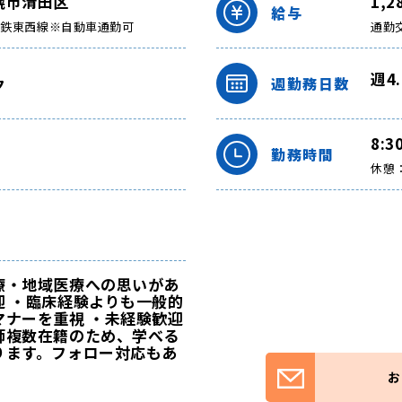
幌市清田区
1,
給与
下鉄東西線※自動車通勤可
通勤
週4
ク
週勤務日数
8:3
勤務時間
休憩：
療・地域医療への思いがあ
迎 ・臨床経験よりも一般的
マナーを重視 ・未経験歓迎
師複数在籍のため、学べる
ります。フォロー対応もあ
お