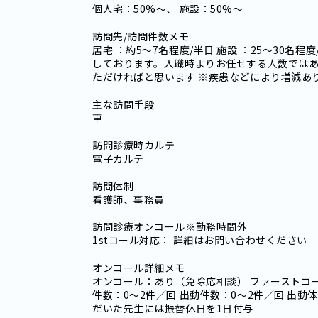
個人宅：50%～、 施設：50%～
訪問先/訪問件数メモ
居宅 ：約5～7名程度/半日 施設 ：25～30名
しております。入職時よりお任せする人数では
ただければと思います ※疾患などにより増減あ
主な訪問手段
車
訪問診療時カルテ
電子カルテ
訪問体制
看護師、事務員
訪問診療オンコール※勤務時間外
1stコール対応： 詳細はお問い合わせください
オンコール詳細メモ
オンコール：あり（免除応相談） ファーストコ
件数：0～2件／回 出動件数：0～2件／回 出動
だいた先生には振替休日を1日付与