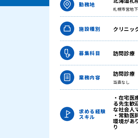
北海道札
勤務地
札幌市営地
クリニッ
施設種別
訪問診療
募集科目
訪問診療
業務内容
当直なし
・在宅医
る先生歓
な社会人
求める経験
・常勤医
スキル
環境があ
り