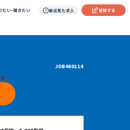
りたい・聞きたい
登録する
最近見た求人
JOB460114
です／