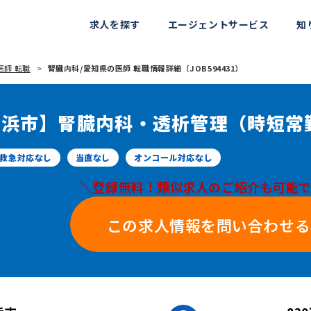
求人を探す
エージェントサービス
知
医師 転職
腎臓内科/愛知県の医師 転職情報詳細（JOB594431）
高浜市】腎臓内科・透析管理（時短常
救急対応なし
当直なし
オンコール対応なし
＼登録無料！類似求人のご紹介も可能
この求人情報を問い合わせる