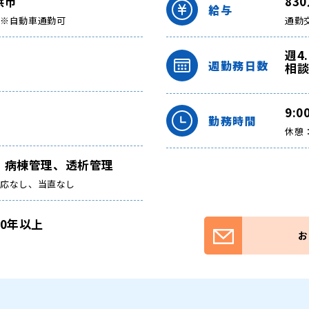
浜市
83
給与
線※自動車通勤可
通勤
週4
週勤務日数
相
9:0
勤務時間
休憩：
、病棟管理、透析管理
対応なし、当直なし
0年以上
お