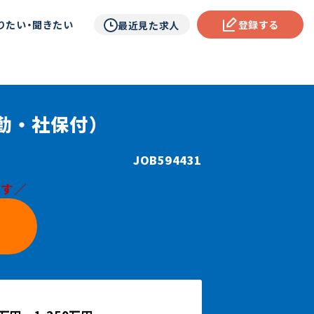
りたい・聞きたい
登録する
最近見た求人
勤・社保付）
JOB594431
です／