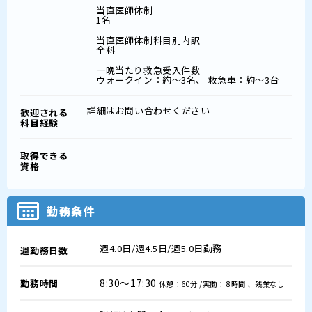
当直医師体制
1名
当直医師体制科目別内訳
全科
一晩当たり救急受入件数
ウォークイン：約～3名、 救急車：約～3台
詳細はお問い合わせください
歓迎される
科目経験
取得できる
資格
勤務条件
週4.0日/週4.5日/週5.0日勤務
週勤務日数
8:30～17:30
勤務時間
休憩：60分 /実働： 8時間 、残業なし