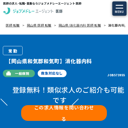
医師の求人・転職・募集ならジョブメドレーエージェント 医師
MENU
医師 転職
岡山県 医師 転職
岡山県/消化器内科 医師 転職
消化器内科/岡
求人を探す
常勤の求人
常勤
定期非常勤の求人
【岡山県和気郡和気町】消化器内科
特集から探す
救急対応なし
一般病院
JOB573955
登録無料！類似求人のご紹介も可能
エージェントサービス
です
エージェントサービスTOP
この求人情報を問い合わせ
る
サービスの流れ