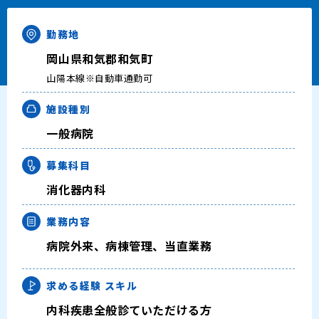
キャリアアドバイザー紹介
勤務地
医師の求人・転職Q&A
岡山県和気郡和気町
山陽本線※自動車通勤可
知りたい・聞きたい
施設種別
転職成功事例
一般病院
募集科目
医師の転職マニュアル
消化器内科
データで見る医師の平均年収
業務内容
医師に役立つ取材記事
病院外来、病棟管理、当直業務
大学医局紹介
求める経験
スキル
内科疾患全般診ていただける方