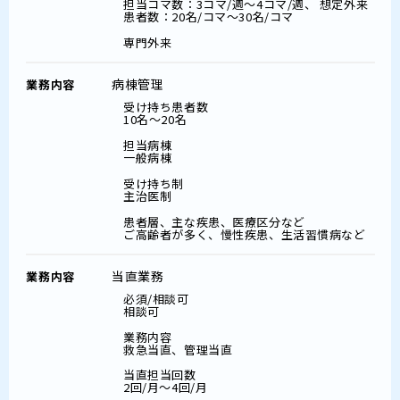
担当コマ数：3コマ/週～4コマ/週、 想定外来
患者数：20名/コマ～30名/コマ
専門外来
病棟管理
業務内容
受け持ち患者数
10名～20名
担当病棟
一般病棟
受け持ち制
主治医制
患者層、主な疾患、医療区分など
ご高齢者が多く、慢性疾患、生活習慣病など
当直業務
業務内容
必須/相談可
相談可
業務内容
救急当直、管理当直
当直担当回数
2回/月～4回/月