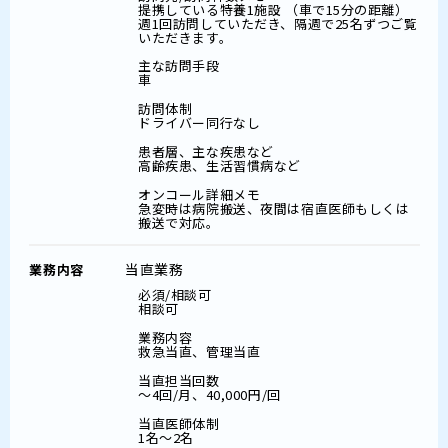
提携している特養1施設 （車で15分の距離）
週1回訪問していただき、隔週で25名ずつご覧
いただきます。
主な訪問手段
車
訪問体制
ドライバー同行なし
患者層、主な疾患など
高齢疾患、生活習慣病など
オンコール詳細メモ
急変時は病院搬送、夜間は宿直医師もしくは
搬送で対応。
当直業務
業務内容
必須/相談可
相談可
業務内容
救急当直、管理当直
当直担当回数
～4回/月、40,000円/回
当直医師体制
1名～2名