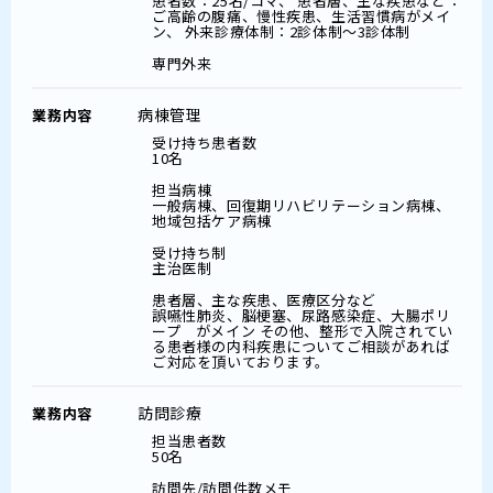
患者数：25名/コマ、 患者層、主な疾患など：
ご高齢の腹痛、慢性疾患、生活習慣病がメイ
ン、 外来診療体制：2診体制～3診体制
専門外来
病棟管理
業務内容
受け持ち患者数
10名
担当病棟
一般病棟、回復期リハビリテーション病棟、
地域包括ケア病棟
受け持ち制
主治医制
患者層、主な疾患、医療区分など
誤嚥性肺炎、脳梗塞、尿路感染症、大腸ポリ
ープ がメイン その他、整形で入院されてい
る患者様の内科疾患についてご相談があれば
ご対応を頂いております。
訪問診療
業務内容
担当患者数
50名
訪問先/訪問件数メモ