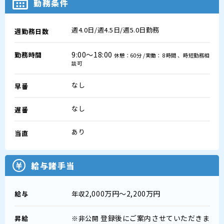
勤務条件
週4.0日/週4.5日/週5.0日勤務
週勤務日数
9:00～18:00
勤務時間
休憩：60分 /実働： 8時間 、時短勤務相
談可
なし
早番
なし
遅番
あり
当直
給与諸手当
2,000万円～2,200万円
給与
年収
登録後にご案内させていただきま
昇給
※非公開