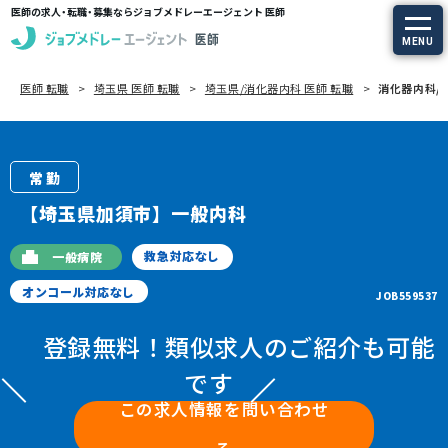
医師の求人・転職・募集ならジョブメドレーエージェント 医師
MENU
医師 転職
埼玉県 医師 転職
埼玉県/消化器内科 医師 転職
消化器内科/埼
求人を探す
常勤の求人
常勤
定期非常勤の求人
【埼玉県加須市】一般内科
特集から探す
救急対応なし
一般病院
オンコール対応なし
JOB559537
エージェントサービス
登録無料！類似求人のご紹介も可能
エージェントサービスTOP
です
この求人情報を問い合わせ
サービスの流れ