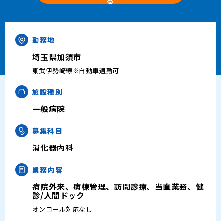
る
キャリアアドバイザー紹介
医師の求人・転職Q&A
勤務地
埼玉県加須市
知りたい・聞きたい
東武伊勢崎線※自動車通勤可
転職成功事例
施設種別
一般病院
医師の転職マニュアル
募集科目
データで見る医師の平均年収
消化器内科
医師に役立つ取材記事
業務内容
病院外来、病棟管理、訪問診療、当直業務、健
診/人間ドック
大学医局紹介
オンコール対応なし