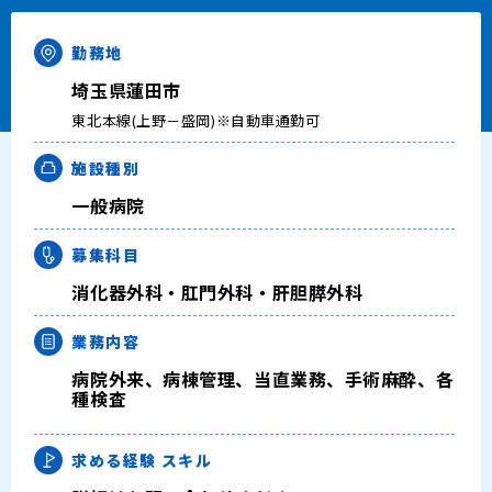
キャリアアドバイザー紹介
勤務地
医師の求人・転職Q&A
埼玉県蓮田市
東北本線(上野－盛岡)※自動車通勤可
知りたい・聞きたい
施設種別
転職成功事例
一般病院
募集科目
医師の転職マニュアル
消化器外科・肛門外科・肝胆膵外科
データで見る医師の平均年収
業務内容
医師に役立つ取材記事
病院外来、病棟管理、当直業務、手術麻酔、各
種検査
大学医局紹介
求める経験
スキル