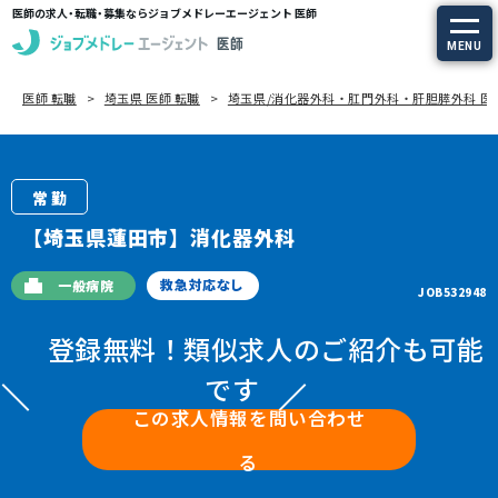
医師の求人・転職・募集ならジョブメドレーエージェント 医師
MENU
医師 転職
埼玉県 医師 転職
埼玉県/消化器外科・肛門外科・肝胆膵外科 医
求人を探す
常勤の求人
常勤
定期非常勤の求人
【埼玉県蓮田市】消化器外科
特集から探す
救急対応なし
一般病院
JOB532948
登録無料！類似求人のご紹介も可能
エージェントサービス
です
エージェントサービスTOP
この求人情報を問い合わせ
る
サービスの流れ