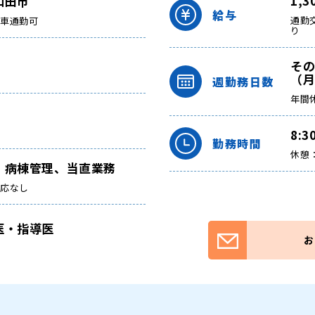
1,
和田市
給与
通勤
動車通勤可
り
その
（月
週勤務日数
年間
8:3
勤務時間
休憩：
、病棟管理、当直業務
対応なし
医・指導医
お