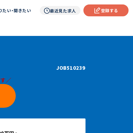
りたい・聞きたい
登録する
最近見た求人
JOB510239
です／