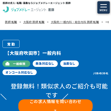
医師の求人・転職・募集ならジョブメドレーエージェント 医師
MENU
医師 転職
大阪府 医師 転職
大阪府/一般内科・総合内科 医師 転職
一般
求人を探す
常勤の求人
常勤
定期非常勤の求人
【大阪府吹田市】一般内科
特集から探す
救急対応なし
当直なし
一般病院
オンコール対応なし
JOB453841
エージェントサービス
登録無料！類似求人のご紹介も可能
エージェントサービスTOP
です
この求人情報を問い合わせ
サービスの流れ