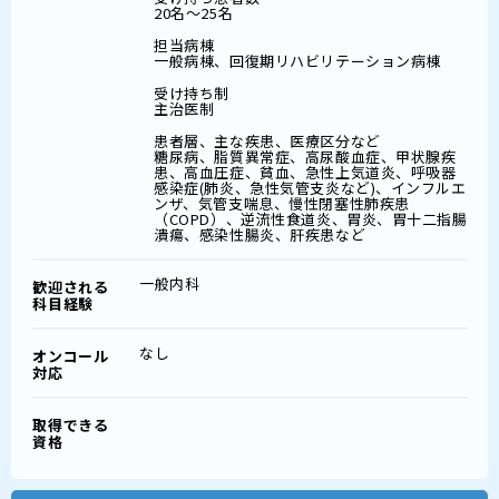
20名～25名
担当病棟
一般病棟、回復期リハビリテーション病棟
受け持ち制
主治医制
患者層、主な疾患、医療区分など
糖尿病、脂質異常症、高尿酸血症、甲状腺疾
患、高血圧症、貧血、急性上気道炎、呼吸器
感染症(肺炎、急性気管支炎など)、インフルエ
ンザ、気管支喘息、慢性閉塞性肺疾患
（COPD）、逆流性食道炎、胃炎、胃十二指腸
潰瘍、感染性腸炎、肝疾患など
一般内科
歓迎される
科目経験
なし
オンコール
対応
取得できる
資格