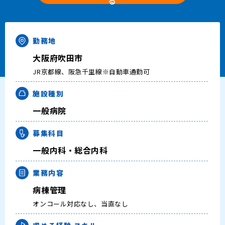
る
キャリアアドバイザー紹介
医師の求人・転職Q&A
勤務地
大阪府吹田市
知りたい・聞きたい
JR京都線、阪急千里線※自動車通勤可
転職成功事例
施設種別
一般病院
医師の転職マニュアル
募集科目
データで見る医師の平均年収
一般内科・総合内科
医師に役立つ取材記事
業務内容
病棟管理
大学医局紹介
オンコール対応なし、当直なし